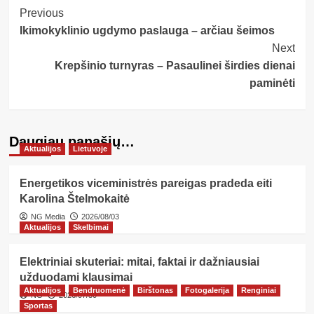
Post
Previous
Ikimokyklinio ugdymo paslauga – arčiau šeimos
Navigation
Next
Krepšinio turnyras – Pasaulinei širdies dienai
paminėti
Daugiau panašių…
Aktualijos
Lietuvoje
Energetikos viceministrės pareigas pradeda eiti
Karolina Štelmokaitė
NG Media
2026/08/03
Aktualijos
Skelbimai
Elektriniai skuteriai: mitai, faktai ir dažniausiai
užduodami klausimai
Aktualijos
Bendruomenė
Birštonas
Fotogalerija
Renginiai
NG
2026/07/30
Sportas