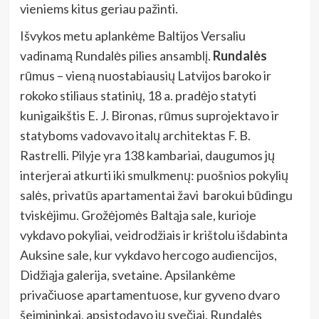
vieniems kitus geriau pažinti.
Išvykos metu aplankėme Baltijos Versaliu
vadinamą Rundalės pilies ansamblį.
Rundalės
rūmus – vieną nuostabiausių Latvijos baroko ir
rokoko stiliaus statinių, 18 a. pradėjo statyti
kunigaikštis E. J. Bironas, rūmus suprojektavo ir
statyboms vadovavo italų architektas F. B.
Rastrelli. Pilyje yra 138 kambariai, daugumos jų
interjerai atkurti iki smulkmenų: puošnios pokylių
salės, privatūs apartamentai žavi barokui būdingu
tviskėjimu. Grožėjomės Baltąja sale, kurioje
vykdavo pokyliai, veidrodžiais ir krištolu išdabinta
Auksine sale, kur vykdavo hercogo audiencijos,
Didžiąja galerija, svetaine. Apsilankėme
privačiuose apartamentuose, kur gyveno dvaro
šeimininkai, apsistodavo jų svečiai. Rundalės