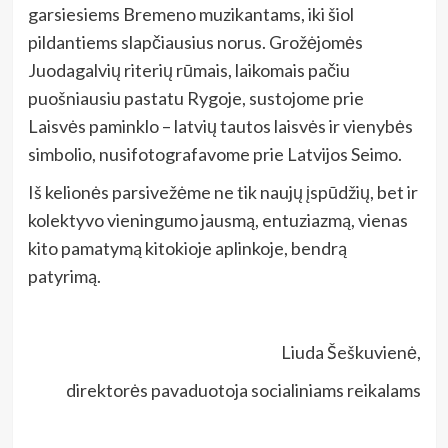
garsiesiems Bremeno muzikantams, iki šiol
pildantiems slapčiausius norus. Grožėjomės
Juodagalvių riterių rūmais, laikomais pačiu
puošniausiu pastatu Rygoje, sustojome prie
Laisvės paminklo – latvių tautos laisvės ir vienybės
simbolio, nusifotografavome prie Latvijos Seimo.
Iš kelionės parsivežėme ne tik naujų įspūdžių, bet ir
kolektyvo vieningumo jausmą, entuziazmą, vienas
kito pamatymą kitokioje aplinkoje, bendrą
patyrimą.
Liuda Šeškuvienė,
direktorės pavaduotoja socialiniams reikalams