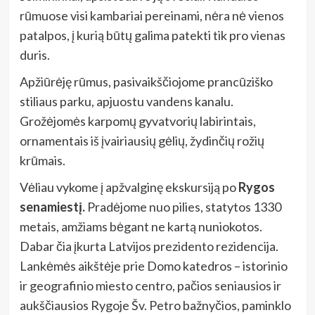
rūmuose visi kambariai pereinami, nėra nė vienos
patalpos, į kurią būtų galima patekti tik pro vienas
duris.
Apžiūrėję rūmus, pasivaikščiojome prancūziško
stiliaus parku, apjuostu vandens kanalu.
Grožėjomės karpomų gyvatvorių labirintais,
ornamentais iš įvairiausių gėlių, žydinčių rožių
krūmais.
Vėliau vykome į apžvalginę ekskursiją po
Rygos
senamiestį
.
Pradėjome nuo pilies, statytos 1330
metais, amžiams bėgant ne kartą nuniokotos.
Dabar čia įkurta Latvijos prezidento rezidencija.
Lankėmės aikštėje prie Domo katedros – istorinio
ir geografinio miesto centro, pačios seniausios ir
aukščiausios Rygoje Šv. Petro bažnyčios, paminklo