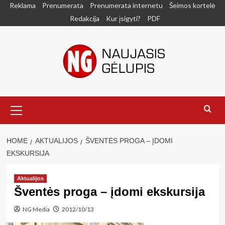
Skip
Reklama
Prenumerata
Prenumerata internetu
Šeimos kortelė
to
Redakcija
Kur įsigyti?
PDF
content
Primary
Menu
HOME
AKTUALIJOS
ŠVENTĖS PROGA – ĮDOMI
EKSKURSIJA
Aktualijos
Šventės proga – įdomi ekskursija
NG Media
2012/10/13