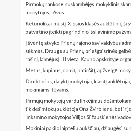
Pirmokų rankose suskambėjęs mokyklinis skambu
mokytojus, tėvus.
Keturiolikai mūsų X-osios klasės auklėtinių ši
patvirtino įteikti pagrindinio išsilavinimo pažym
Į šventę atvyko Prienų rajono savivaldybės adm
sėkmės. Drauge su Prienų priešgaisrinės gelbėj
rašinį, laimėjusį III vietą Kauno apskrityje or
Metus, kupinus įdomių patirčių, apžvelgė mokyk
Direktorius, dalykų mokytojai, klasių auklėtoj
mokiniams, tėvams.
Pirmųjų mokytojų vardu linkėjimus dešimtokam
tik dešimtokų auklėtoja Ona Žvirblienė, bet ir j
linksmino mokytojos Vilijos Sližauskienės vado
Mokiniai pakilo laipteliu aukščiau, džiaugėsi su