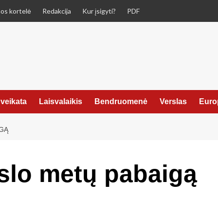
os kortelė
Redakcija
Kur įsigyti?
PDF
veikata
Laisvalaikis
Bendruomenė
Verslas
Euro
GĄ
lo metų pabaigą