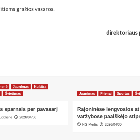
kitiems gražios vasaros.
Ba
direktoriaus pavaduo
menė
Jaunimas
Kultūra
Švietimas
Jaunimas
Prienai
Sportas
Šv
s sparnais per pavasarį
Rajoninėse lengvosios at
varžybose paaiškėjo stipr
uoblienė
2026/04/30
NG Media
2026/04/30