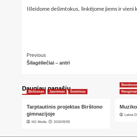
Išleidome dešimtokus, linkėjome jiems ir vieni 
Post
Previous
Šilagėliečiai – antri
Navigation
Bendruo
Daugiau panašių…
Birštonas
Jaunimas
Švietimas
Renginiai
Tarptautinis projektas Birštono
Muziko
gimnazijoje
Laima D
NG Media
2026/05/05