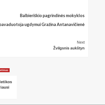
lbieriškio pagrindinės mokyklos
toja ugdymui Gražina Antanavičienė
Next
Žvilgsnis aukštyn
ietimas
letikos
iausi