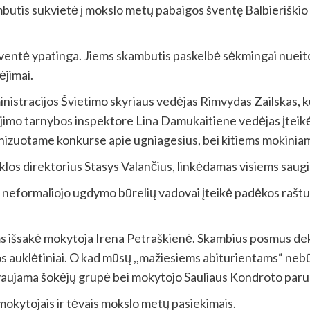
tis sukvietė į mokslo metų pabaigos šventę Balbieriškio 
 šventė ypatinga. Jiems skambutis paskelbė sėkmingai nueito
ėjimai.
inistracijos Švietimo skyriaus vedėjas Rimvydas Zailskas, 
imo tarnybos inspektore Lina Damukaitiene vedėjas įteikė p
ganizuotame konkurse apie ugniagesius, bei kitiems mokinia
los direktorius Stasys Valančius, linkėdamas visiems saugi
ai, neformaliojo ugdymo būrelių vadovai įteikė padėkos rašt
s išsakė mokytoja Irena Petraškienė. Skambius posmus dek
os auklėtiniai. O kad mūsų ,,mažiesiems abiturientams“ nebū
vaujama šokėjų grupė bei mokytojo Sauliaus Kondroto paruoš
 mokytojais ir tėvais mokslo metų pasiekimais.