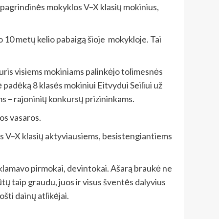
pagrindinės mokyklos V–X klasių mokinius,
 10 metų kelio pabaigą šioje mokykloje. Tai
kuris visiems mokiniams palinkėjo tolimesnės
adėką 8 klasės mokiniui Eitvydui Seiliui už
ms – rajoninių konkursų prizininkams.
os vasaros.
us V–X klasių aktyviausiems, besistengiantiems
lamavo pirmokai, devintokai. Ašarą braukė ne
tų taip graudu, juos ir visus šventės dalyvius
ti dainų atlikėjai.