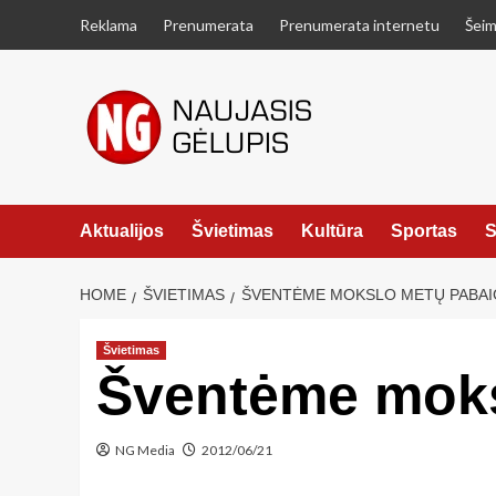
Skip
Reklama
Prenumerata
Prenumerata internetu
Šeim
to
content
Aktualijos
Švietimas
Kultūra
Sportas
S
HOME
ŠVIETIMAS
ŠVENTĖME MOKSLO METŲ PABAI
Švietimas
Šventėme moks
NG Media
2012/06/21