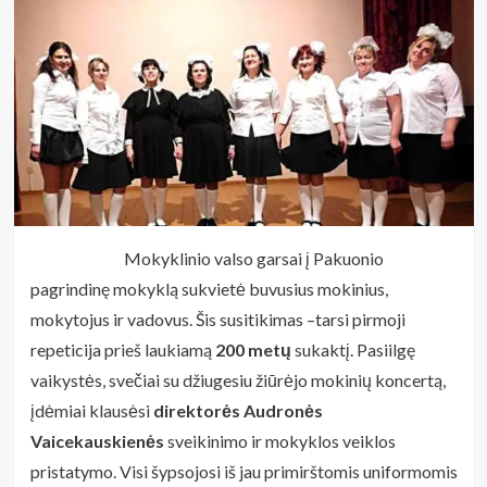
Mokyklinio valso garsai į Pakuonio
pagrindinę mokyklą sukvietė buvusius mokinius,
mokytojus ir vadovus. Šis susitikimas –tarsi pirmoji
repeticija prieš laukiamą
200 metų
sukaktį. Pasiilgę
vaikystės, svečiai su džiugesiu žiūrėjo mokinių koncertą,
įdėmiai klausėsi
direktorės
Audronės
Vaicekauskienės
sveikinimo ir mokyklos veiklos
pristatymo. Visi šypsojosi iš jau primirštomis uniformomis