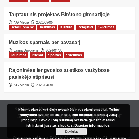
Tarptautinis projektas Birštono gimnazijoje
NG Media
2026/05/05
Bendruomenė
Jaunimas
Kultūra
Renginiai
Švietimas
Muzikos sparnais per pavasarį
Laima Duoblienė
2026/04/30
Jaunimas
Prienai
Sportas
Švietimas
Rajoninėse lengvosios atletikos varžybose
paaiškėjo stipriausi
NG Media
2026/04/30
Reklama
Prenumerata
Prenumerata internetu
Informuojame, kad šioje svetainėje naudojami slapukai. Toliau
naršydami svetainėje sutinkate, kad slapukai atsirastų Jūsų
Šeimos kortelė
Redakcija
Kur įsigyti?
PDF
įrenginyje. Savo duotą sutikimą bet kada galėsite atšaukti
ištrindami įrašytus slapukus.
Daugiau informacijos.
Sutinku
Naujasis Gėlupis © 2022
|
CoverNews
by AF themes.