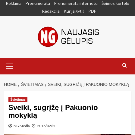
Skip
Reklama
Prenumerata
Prenumerata internetu
Šeimos kortelė
to
Redakcija
Kur įsigyti?
PDF
content
Primary
Menu
HOME
ŠVIETIMAS
SVEIKI, SUGRĮŽĘ Į PAKUONIO MOKYKLĄ
Švietimas
Sveiki, sugrįžę į Pakuonio
mokyklą
NG Media
2016/02/20