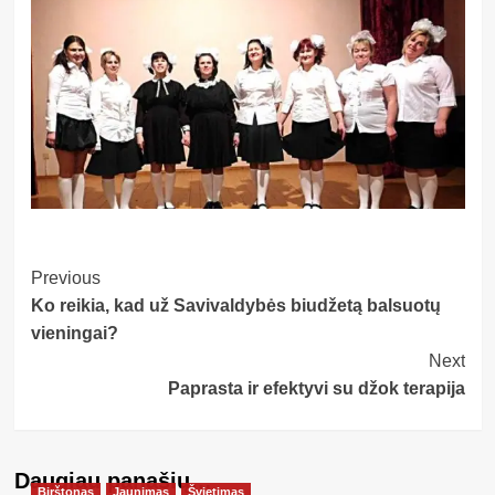
Post
Previous
Ko reikia, kad už Savivaldybės biudžetą balsuotų
Navigation
vieningai?
Next
Paprasta ir efektyvi su džok terapija
Daugiau panašių…
Birštonas
Jaunimas
Švietimas