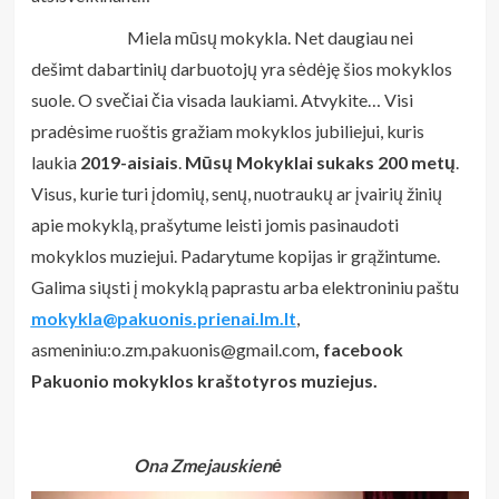
Miela mūsų mokykla. Net daugiau nei
dešimt dabartinių darbuotojų yra sėdėję šios mokyklos
suole. O svečiai čia visada laukiami. Atvykite… Visi
pradėsime ruoštis gražiam mokyklos jubiliejui, kuris
laukia
2019-aisiais
.
Mūsų Mokyklai sukaks 200 metų
.
Visus, kurie turi įdomių, senų, nuotraukų ar įvairių žinių
apie mokyklą, prašytume leisti jomis pasinaudoti
mokyklos muziejui. Padarytume kopijas ir grąžintume.
Galima siųsti į mokyklą paprastu arba elektroniniu paštu
mokykla@pakuonis.prienai.lm.lt
,
asmeniniu:o.zm.pakuonis@gmail.com
, facebook
Pakuonio mokyklos kraštotyros muziejus.
Ona Zmejauskienė