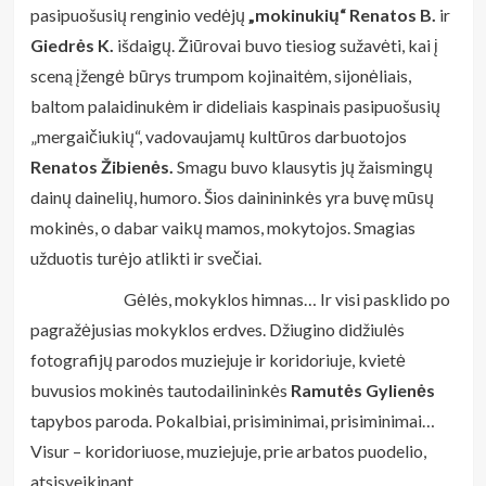
pasipuošusių renginio vedėjų
„mokinukių“ Renatos B.
ir
Giedrės K.
išdaigų. Žiūrovai buvo tiesiog sužavėti, kai į
sceną įžengė būrys trumpom kojinaitėm, sijonėliais,
baltom palaidinukėm ir dideliais kaspinais pasipuošusių
„mergaičiukių“, vadovaujamų kultūros darbuotojos
Renatos Žibienės.
Smagu buvo klausytis jų žaismingų
dainų dainelių, humoro. Šios dainininkės yra buvę mūsų
mokinės, o dabar vaikų mamos, mokytojos. Smagias
užduotis turėjo atlikti ir svečiai.
Gėlės, mokyklos himnas… Ir visi pasklido po
pagražėjusias mokyklos erdves. Džiugino didžiulės
fotografijų parodos muziejuje ir koridoriuje, kvietė
buvusios mokinės tautodailininkės
Ramutės Gylienės
tapybos paroda. Pokalbiai, prisiminimai, prisiminimai…
Visur – koridoriuose, muziejuje, prie arbatos puodelio,
atsisveikinant…