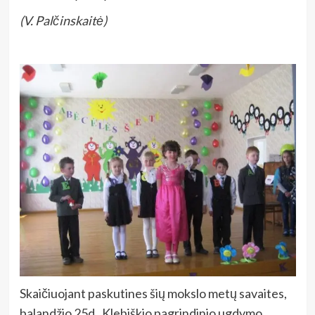
(V. Palčinskaitė)
Skaičiuojant paskutines šių mokslo metų savaites,
balandžio 25d. Klebiškio pagrindinio ugdymo