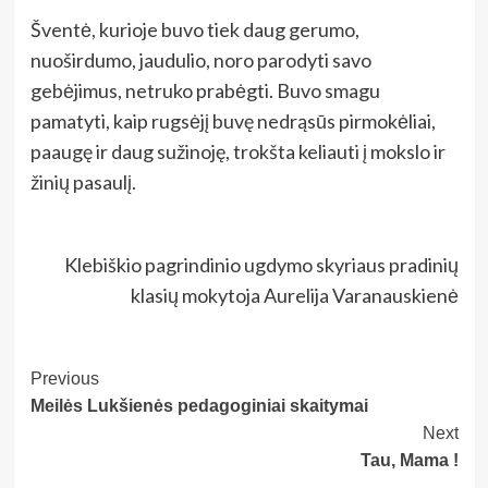
Šventė, kurioje buvo tiek daug gerumo,
nuoširdumo, jaudulio, noro parodyti savo
gebėjimus, netruko prabėgti. Buvo smagu
pamatyti, kaip rugsėjį buvę nedrąsūs pirmokėliai,
paaugę ir daug sužinoję, trokšta keliauti į mokslo ir
žinių pasaulį.
Klebiškio pagrindinio ugdymo skyriaus pradinių
klasių mokytoja Aurelija Varanauskienė
Post
Previous
Meilės Lukšienės pedagoginiai skaitymai
Navigation
Next
Tau, Mama !