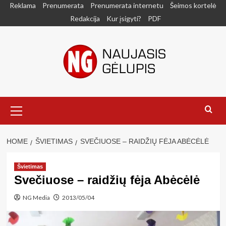
Skip
Reklama
Prenumerata
Prenumerata internetu
Šeimos kortelė
to
Redakcija
Kur įsigyti?
PDF
content
Primary
Menu
HOME
ŠVIETIMAS
SVEČIUOSE – RAIDŽIŲ FĖJA ABĖCĖLĖ
Švietimas
Svečiuose – raidžių fėja Abėcėlė
NG Media
2013/05/04