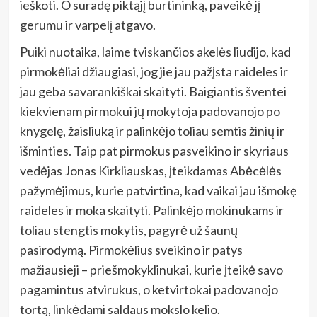
ieškoti. O suradę piktąjį burtininką, paveikė jį
gerumu ir varpelį atgavo.
Puiki nuotaika, laime tviskančios akelės liudijo, kad
pirmokėliai džiaugiasi, jog jie jau pažįsta raideles ir
jau geba savarankiškai skaityti. Baigiantis šventei
kiekvienam pirmokui jų mokytoja padovanojo po
knygelę, žaisliuką ir palinkėjo toliau semtis žinių ir
išminties. Taip pat pirmokus pasveikino ir skyriaus
vedėjas Jonas Kirkliauskas, įteikdamas Abėcėlės
pažymėjimus, kurie patvirtina, kad vaikai jau išmokę
raideles ir moka skaityti. Palinkėjo mokinukams ir
toliau stengtis mokytis, pagyrė už šaunų
pasirodymą. Pirmokėlius sveikino ir patys
mažiausieji – priešmokyklinukai, kurie įteikė savo
pagamintus atvirukus, o ketvirtokai padovanojo
tortą, linkėdami saldaus mokslo kelio.