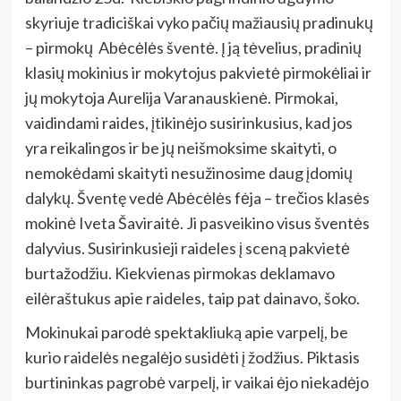
skyriuje tradiciškai vyko pačių mažiausių pradinukų
– pirmokų Abėcėlės šventė. Į ją tėvelius, pradinių
klasių mokinius ir mokytojus pakvietė pirmokėliai ir
jų mokytoja Aurelija Varanauskienė. Pirmokai,
vaidindami raides, įtikinėjo susirinkusius, kad jos
yra reikalingos ir be jų neišmoksime skaityti, o
nemokėdami skaityti nesužinosime daug įdomių
dalykų. Šventę vedė Abėcėlės fėja – trečios klasės
mokinė Iveta Šaviraitė. Ji pasveikino visus šventės
dalyvius. Susirinkusieji raideles į sceną pakvietė
burtažodžiu. Kiekvienas pirmokas deklamavo
eilėraštukus apie raideles, taip pat dainavo, šoko.
Mokinukai parodė spektakliuką apie varpelį, be
kurio raidelės negalėjo susidėti į žodžius. Piktasis
burtininkas pagrobė varpelį, ir vaikai ėjo niekadėjo