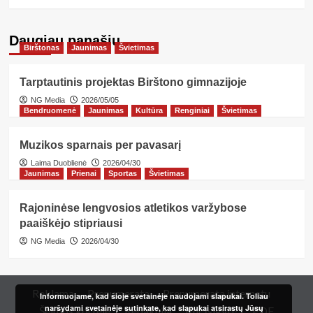
Daugiau panašių…
Birštonas
Jaunimas
Švietimas
Tarptautinis projektas Birštono gimnazijoje
NG Media
2026/05/05
Bendruomenė
Jaunimas
Kultūra
Renginiai
Švietimas
Muzikos sparnais per pavasarį
Laima Duoblienė
2026/04/30
Jaunimas
Prienai
Sportas
Švietimas
Rajoninėse lengvosios atletikos varžybose
paaiškėjo stipriausi
NG Media
2026/04/30
Reklama
Prenumerata
Prenumerata internetu
Informuojame, kad šioje svetainėje naudojami slapukai. Toliau
naršydami svetainėje sutinkate, kad slapukai atsirastų Jūsų
Šeimos kortelė
Redakcija
Kur įsigyti?
PDF