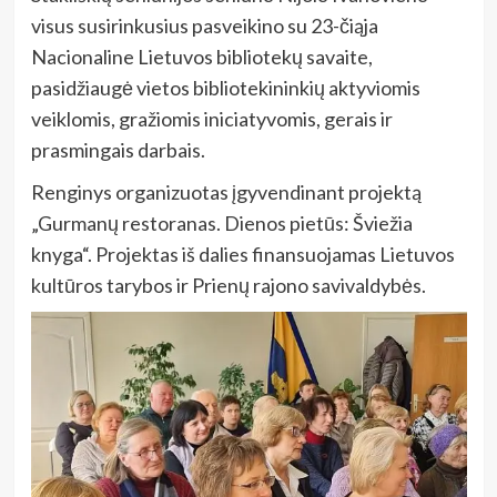
visus susirinkusius pasveikino su 23-čiąja
Nacionaline Lietuvos bibliotekų savaite,
pasidžiaugė vietos bibliotekininkių aktyviomis
veiklomis, gražiomis iniciatyvomis, gerais ir
prasmingais darbais.
Renginys organizuotas įgyvendinant projektą
„Gurmanų restoranas. Dienos pietūs: Šviežia
knyga“. Projektas iš dalies finansuojamas Lietuvos
kultūros tarybos ir Prienų rajono savivaldybės.