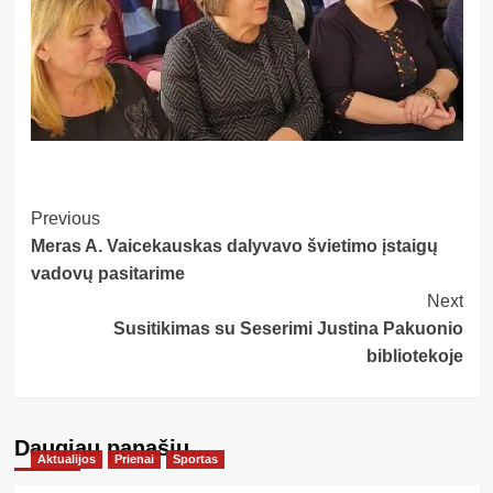
Post
Previous
Meras A. Vaicekauskas dalyvavo švietimo įstaigų
Navigation
vadovų pasitarime
Next
Susitikimas su Seserimi Justina Pakuonio
bibliotekoje
Daugiau panašių…
Aktualijos
Prienai
Sportas