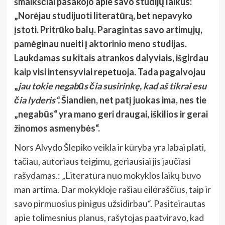
šmaikščiai pasakojo apie savo studijų laikus:
„Norėjau studijuoti literatūrą, bet nepavyko
įstoti. Pritrūko balų. Paragintas savo artimųjų,
pamėginau nueiti į aktorinio meno studijas.
Laukdamas su kitais atrankos dalyviais, išgirdau
kaip visi intensyviai repetuoja. Tada pagalvojau
„
jau tokie negabūs čia susirinkę, kad aš tikrai esu
čia lyderis“.
Šiandien, net patį juokas ima, nes tie
„negabūs“ yra mano geri draugai, iškilios ir gerai
žinomos asmenybės“.
Nors Alvydo Šlepiko veikla ir kūryba yra labai plati,
tačiau, autoriaus teigimu, geriausiai jis jaučiasi
rašydamas.: „Literatūra nuo mokyklos laikų buvo
man artima. Dar mokykloje rašiau eilėraščius, taip ir
savo pirmuosius pinigus užsidirbau“. Pasiteirautas
apie tolimesnius planus, rašytojas paatviravo, kad