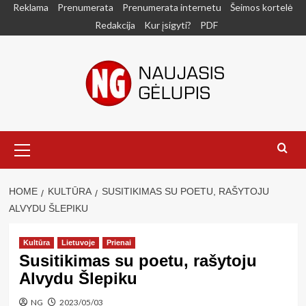
Skip
Reklama
Prenumerata
Prenumerata internetu
Šeimos kortelė
to
Redakcija
Kur įsigyti?
PDF
content
Primary
Menu
HOME
KULTŪRA
SUSITIKIMAS SU POETU, RAŠYTOJU
ALVYDU ŠLEPIKU
Kultūra
Lietuvoje
Prienai
Susitikimas su poetu, rašytoju
Alvydu Šlepiku
NG
2023/05/03