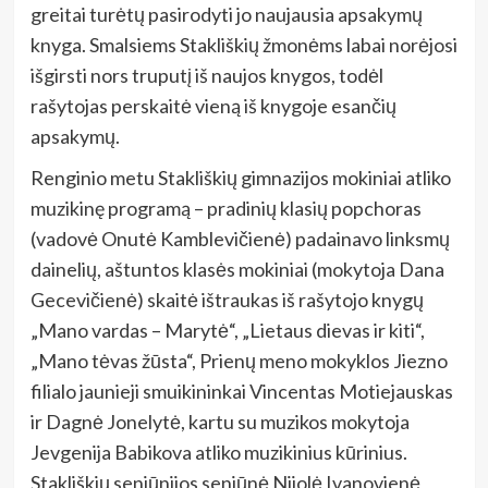
greitai turėtų pasirodyti jo naujausia apsakymų
knyga. Smalsiems Stakliškių žmonėms labai norėjosi
išgirsti nors truputį iš naujos knygos, todėl
rašytojas perskaitė vieną iš knygoje esančių
apsakymų.
Renginio metu Stakliškių gimnazijos mokiniai atliko
muzikinę programą – pradinių klasių popchoras
(vadovė Onutė Kamblevičienė) padainavo linksmų
dainelių, aštuntos klasės mokiniai (mokytoja Dana
Gecevičienė) skaitė ištraukas iš rašytojo knygų
„Mano vardas – Marytė“, „Lietaus dievas ir kiti“,
„Mano tėvas žūsta“, Prienų meno mokyklos Jiezno
filialo jaunieji smuikininkai Vincentas Motiejauskas
ir Dagnė Jonelytė, kartu su muzikos mokytoja
Jevgenija Babikova atliko muzikinius kūrinius.
Stakliškių seniūnijos seniūnė Nijolė Ivanovienė