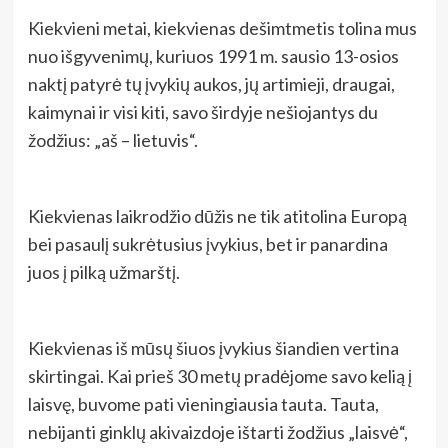
Kiekvieni metai, kiekvienas dešimtmetis tolina mus
nuo išgyvenimų, kuriuos 1991 m. sausio 13-osios
naktį patyrė tų įvykių aukos, jų artimieji, draugai,
kaimynai ir visi kiti, savo širdyje nešiojantys du
žodžius: „aš – lietuvis“.
Kiekvienas laikrodžio dūžis ne tik atitolina Europą
bei pasaulį sukrėtusius įvykius, bet ir panardina
juos į pilką užmarštį.
Kiekvienas iš mūsų šiuos įvykius šiandien vertina
skirtingai. Kai prieš 30 metų pradėjome savo kelią į
laisvę, buvome pati vieningiausia tauta. Tauta,
nebijanti ginklų akivaizdoje ištarti žodžius „laisvė“,