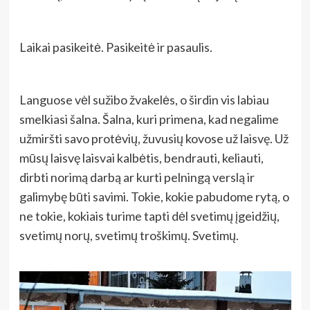
Laikai pasikeitė. Pasikeitė ir pasaulis.
Languose vėl sužibo žvakelės, o širdin vis labiau
smelkiasi šalna. Šalna, kuri primena, kad negalime
užmiršti savo protėvių, žuvusių kovose už laisvę. Už
mūsų laisvę laisvai kalbėtis, bendrauti, keliauti,
dirbti norimą darbą ar kurti pelningą verslą ir
galimybę būti savimi. Tokie, kokie pabudome rytą, o
ne tokie, kokiais turime tapti dėl svetimų įgeidžių,
svetimų norų, svetimų troškimų. Svetimų.