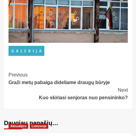
Post
Previous
Graži metų pabaiga dideliame draugų būryje
Navigation
Next
Kuo skiriasi senjoras nuo pensininko?
Daugiau panašių…
Aktualijos
Lietuvoje