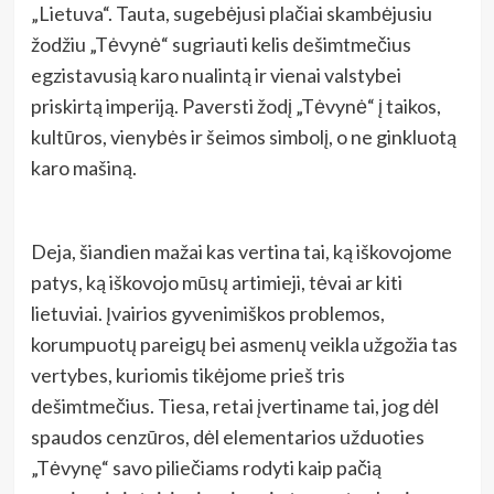
„Lietuva“. Tauta, sugebėjusi plačiai skambėjusiu
žodžiu „Tėvynė“ sugriauti kelis dešimtmečius
egzistavusią karo nualintą ir vienai valstybei
priskirtą imperiją. Paversti žodį „Tėvynė“ į taikos,
kultūros, vienybės ir šeimos simbolį, o ne ginkluotą
karo mašiną.
Deja, šiandien mažai kas vertina tai, ką iškovojome
patys, ką iškovojo mūsų artimieji, tėvai ar kiti
lietuviai. Įvairios gyvenimiškos problemos,
korumpuotų pareigų bei asmenų veikla užgožia tas
vertybes, kuriomis tikėjome prieš tris
dešimtmečius. Tiesa, retai įvertiname tai, jog dėl
spaudos cenzūros, dėl elementarios užduoties
„Tėvynę“ savo piliečiams rodyti kaip pačią