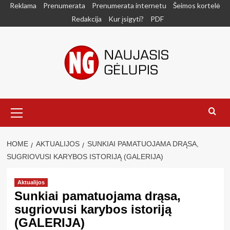
Skip
Reklama
Prenumerata
Prenumerata internetu
Šeimos kortelė
to
Redakcija
Kur įsigyti?
PDF
content
Primary
Menu
HOME
AKTUALIJOS
SUNKIAI PAMATUOJAMA DRĄSA,
SUGRIOVUSI KARYBOS ISTORIJĄ (GALERIJA)
Aktualijos
Sunkiai pamatuojama drąsa,
sugriovusi karybos istoriją
(GALERIJA)