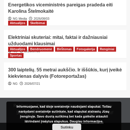
Energetikos viceministrės pareigas pradeda eiti
Karolina Štelmokaitė
NG Media
2026/08/03
Aktualijos
Skelbimai
Elektriniai skuteriai: mitai, faktai ir dažniausiai
užduodami klausimai
Aktualijos
Bendruomenė
Birštonas
Fotogalerija
Renginiai
NG
2026/07/30
Sportas
300 laiptelių. 55 metrai aukščio. Ir iššūkis, kurį įveikė
kiekvienas dalyvis (Fotoreportažas)
NG
2026/07/21
Reklama
Prenumerata
Prenumerata internetu
Informuojame, kad šioje svetainėje naudojami slapukai. Toliau
naršydami svetainėje sutinkate, kad slapukai atsirastų Jūsų
Šeimos kortelė
Redakcija
Kur įsigyti?
PDF
įrenginyje. Savo duotą sutikimą bet kada galėsite atšaukti
ištrindami įrašytus slapukus.
Daugiau informacijos.
Sutinku