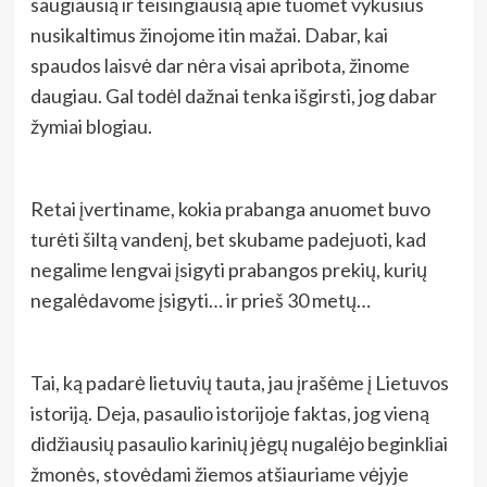
saugiausią ir teisingiausią apie tuomet vykusius
nusikaltimus žinojome itin mažai. Dabar, kai
spaudos laisvė dar nėra visai apribota, žinome
daugiau. Gal todėl dažnai tenka išgirsti, jog dabar
žymiai blogiau.
Retai įvertiname, kokia prabanga anuomet buvo
turėti šiltą vandenį, bet skubame padejuoti, kad
negalime lengvai įsigyti prabangos prekių, kurių
negalėdavome įsigyti… ir prieš 30 metų…
Tai, ką padarė lietuvių tauta, jau įrašėme į Lietuvos
istoriją. Deja, pasaulio istorijoje faktas, jog vieną
didžiausių pasaulio karinių jėgų nugalėjo beginkliai
žmonės, stovėdami žiemos atšiauriame vėjyje