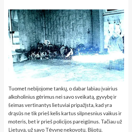
Tuomet nebijojome tankų, o dabar labiau įvairius
alkoholinius gėrimus nei savo sveikatą, gyvybę ir
šeimas vertinantys lietuviai pripažįsta, kad yra
drąsūs ne tik prieš kelis kartus silpnesnius vaikus ir
moteris, bet ir prieš policijos pareigūnus. Tačiau už
Lietuvą, už savo Tėvynę nekovotų. Bijotų.