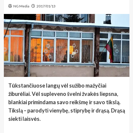
NG Media
2017/01/13
Tūkstančiuose langų vėl sužibo mažyčiai
žiburėliai. Vėl supleveno švelni žvakės liepsna,
blankiai primindama savo reikšmę ir savo tikslą.
Tikslą – parodyti vienybę, stiprybę ir drąsą. Drąsą
siekti laisvės.