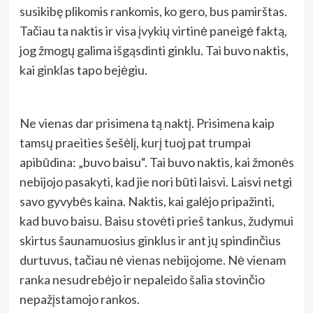
susikibę plikomis rankomis, ko gero, bus pamirštas.
Tačiau ta naktis ir visa įvykių virtinė paneigė faktą,
jog žmogų galima išgąsdinti ginklu. Tai buvo naktis,
kai ginklas tapo bejėgiu.
Ne vienas dar prisimena tą naktį. Prisimena kaip
tamsų praeities šešėlį, kurį tuoj pat trumpai
apibūdina: „buvo baisu“. Tai buvo naktis, kai žmonės
nebijojo pasakyti, kad jie nori būti laisvi. Laisvi netgi
savo gyvybės kaina. Naktis, kai galėjo pripažinti,
kad buvo baisu. Baisu stovėti prieš tankus, žudymui
skirtus šaunamuosius ginklus ir ant jų spindinčius
durtuvus, tačiau nė vienas nebijojome. Nė vienam
ranka nesudrebėjo ir nepaleido šalia stovinčio
nepažįstamojo rankos.