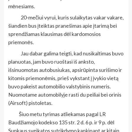
mėnesiams.
20-mečiui vyrui, kuris sulaikytas vakar vakare,
šiandien bus įteiktas pranešimas apie įtarimą bei
sprendžiamas klausimas dėl kardomosios
priemonės.
Jau dabar galima teigti, kad nusikaltimas buvo
planuotas, jam buvo ruoštasi iš anksto,
išsinuomotas autobusiukas, apsirūpinta surišimo ir
kitomis priemonėmis, prieš vykstant į įvykio vietą
buvo pakeist automobilio valstybinis numeris.
Nuomotame automobilyje rasti du peiliai bei orinis
(Airsoft) pistoletas.
Šiuo metu tyrimas atliekamas pagal LR
Baudžiamojo kodekso 135 str. 2 d. 6 p. ir 9 p. dėl
Sunkaus sveikatos sutrikdymo kankinant ar kitaip