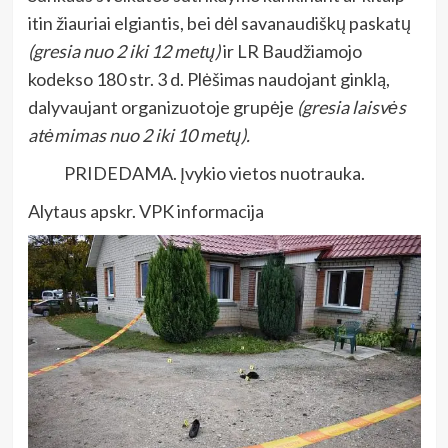
itin žiauriai elgiantis, bei dėl savanaudiškų paskatų
(gresia nuo 2 iki 12 metų)
ir LR Baudžiamojo
kodekso 180 str. 3 d. Plėšimas naudojant ginklą,
dalyvaujant organizuotoje grupėje
(gresia laisvės
atėmimas nuo 2 iki 10 metų).
PRIDEDAMA. Įvykio vietos nuotrauka.
Alytaus apskr. VPK informacija