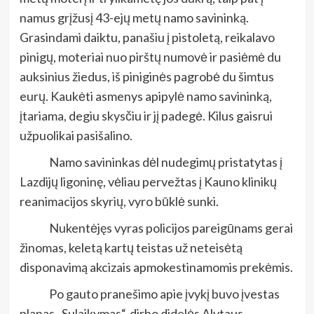
namus grįžusį 43-ejų metų namo savininką.
Grasindami daiktu, panašiu į pistoletą, reikalavo
pinigų, moteriai nuo pirštų numovė ir pasiėmė du
auksinius žiedus, iš piniginės pagrobė du šimtus
eurų. Kaukėti asmenys apipylė namo savininką,
įtariama, degiu skysčiu ir jį padegė. Kilus gaisrui
užpuolikai pasišalino.
Namo savininkas dėl nudegimų pristatytas į
Lazdijų ligoninę, vėliau pervežtas į Kauno klinikų
reanimacijos skyrių, vyro būklė sunki.
Nukentėjęs vyras policijos pareigūnams gerai
žinomas, keletą kartų teistas už neteisėtą
disponavimą akcizais apmokestinamomis prekėmis.
Po gauto pranešimo apie įvykį buvo įvestas
planas „Sulaikymas“, dirbo didelės Alytaus