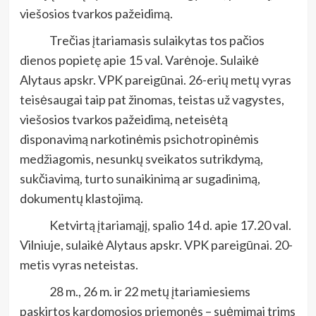
viešosios tvarkos pažeidimą.
Trečias įtariamasis sulaikytas tos pačios
dienos popietę apie 15 val. Varėnoje. Sulaikė
Alytaus apskr. VPK pareigūnai. 26-erių metų vyras
teisėsaugai taip pat žinomas, teistas už vagystes,
viešosios tvarkos pažeidimą, neteisėtą
disponavimą narkotinėmis psichotropinėmis
medžiagomis, nesunkų sveikatos sutrikdymą,
sukčiavimą, turto sunaikinimą ar sugadinimą,
dokumentų klastojimą.
Ketvirtą įtariamąjį, spalio 14 d. apie 17.20 val.
Vilniuje, sulaikė Alytaus apskr. VPK pareigūnai. 20-
metis vyras neteistas.
28 m., 26 m. ir 22 metų įtariamiesiems
paskirtos kardomosios priemonės – suėmimai trims