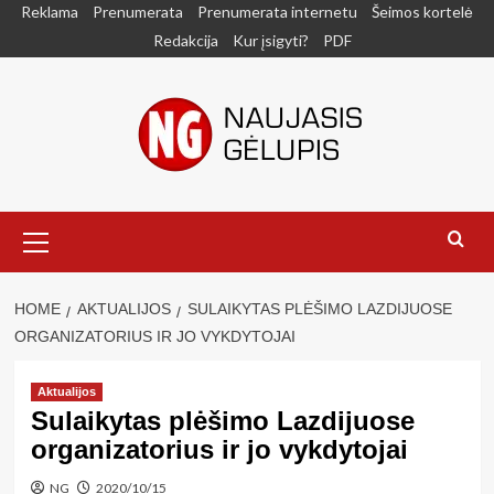
Skip
Reklama
Prenumerata
Prenumerata internetu
Šeimos kortelė
to
Redakcija
Kur įsigyti?
PDF
content
Primary
Menu
HOME
AKTUALIJOS
SULAIKYTAS PLĖŠIMO LAZDIJUOSE
ORGANIZATORIUS IR JO VYKDYTOJAI
Aktualijos
Sulaikytas plėšimo Lazdijuose
organizatorius ir jo vykdytojai
NG
2020/10/15