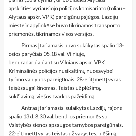
apskrities vyriausiojo policijos komisariato (toliau –
Alytaus apskr. VPK) pareigūnų pajėgos. Lazdijų
mieste ir apylinkėse buvo tikrinamos transporto
priemonės, tikrinamos visos versijos.
Pirmas įtariamasis buvo sulaikytas spalio 13-
osios paryčiais 05.18 val. Vilniuje,
bendradarbiaujant su Vilniaus apskr. VPK
Kriminalinės policijos nusikaltimų nuosavybei
tyrimo valdybos pareigūnais. 28-erių metų vyras
teisėsaugai žinomas. Teistas už plėšimą,
sukčiavimą, viešos tvarkos pažeidimą.
Antras įtariamasis, sulaikytas Lazdijų rajone
spalio 13 d. 8.30 val. bendros priemonės su
Valstybės sienos apsaugos tarnybos pareigūnais.
22-ejų metų vyras teistas už vagystes, plėšimą,