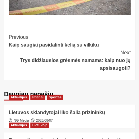
Post
Previous
Kaip saugiai pasidalinti kelią su vilkiku
Navigation
Next
Trys didžiausios grėsmės namams: kaip nuo jų
apsisaugoti?
Daugiau panašių…
Aktualijos
Prienai
Sportas
Lietuvos sklandytojai liko šalia prizininkų
NG Media
2026/08/07
Aktualijos
Lietuvoje