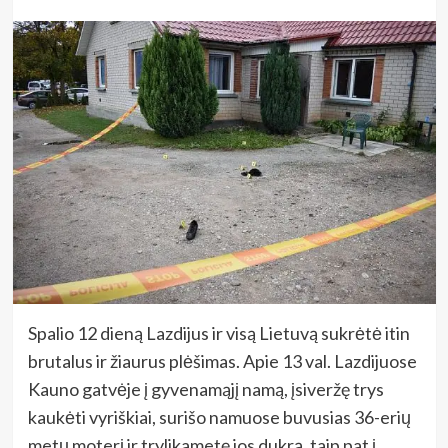
Spalio 12 dieną Lazdijus ir visą Lietuvą sukrėtė itin
brutalus ir žiaurus plėšimas. Apie 13 val. Lazdijuose
Kauno gatvėje į gyvenamąjį namą, įsiveržę trys
kaukėti vyriškiai, surišo namuose buvusias 36-erių
metų moterį ir trylikametę jos dukrą, taip pat į