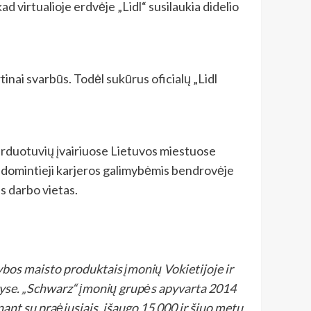
 virtualioje erdvėje „Lidl“ susilaukia didelio
tinai svarbūs. Todėl sukūrus oficialų „Lidl
arduotuvių įvairiuose Lietuvos miestuose
sidomintieji karjeros galimybėmis bendrovėje
as darbo vietas.
bos maisto produktais įmonių Vokietijoje ir
alyse. „Schwarz“ įmonių grupės apyvarta 2014
inant su praėjusiais, išaugo 15 000 ir šiuo metu