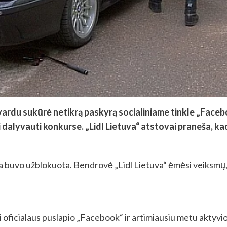
“ vardu sukūrė netikrą paskyrą socialiniame tinkle „Face
i dalyvauti konkurse. „Lidl Lietuva“ atstovai praneša, ka
yra buvo užblokuota. Bendrovė „Lidl Lietuva“ ėmėsi veiksmų,
i oficialaus puslapio „Facebook“ ir artimiausiu metu aktyvio