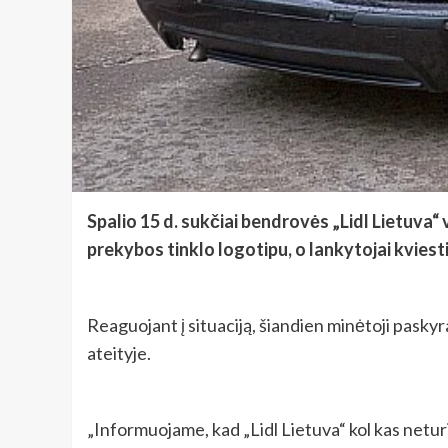
Spalio 15 d. sukčiai bendrovės „Lidl Lietuva
prekybos tinklo logotipu, o lankytojai kviest
Reaguojant į situaciją, šiandien minėtoji pask
ateityje.
„Informuojame, kad „Lidl Lietuva“ kol kas netur