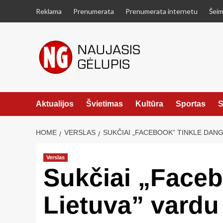
Skip
Reklama
Prenumerata
Prenumerata internetu
Šeim
to
content
Aktualijos
Švietimas
Kultūra
Sportas
S
HOME
VERSLAS
SUKČIAI „FACEBOOK” TINKLE DANG
Verslas
Sukčiai „Faceb
Lietuva” vardu