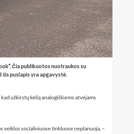
book“. Čia publikuotos nuotraukos su
d šis puslapis yra apgavystė.
 kad užkirstų kelią analogiškiems atvejams
s veiklos socialiniuose tinkluose neplanuoja, –