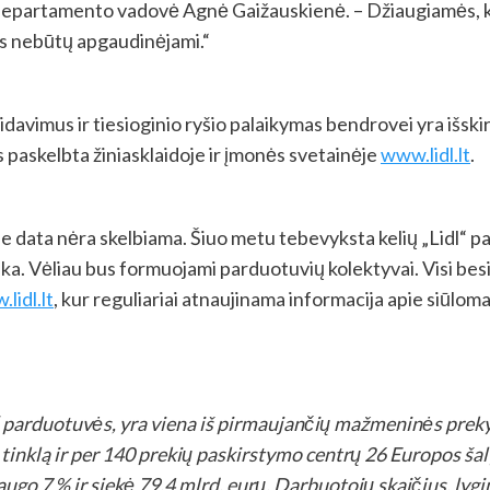
ių departamento vadovė Agnė Gaižauskienė. – Džiaugiamės, kad
s nebūtų apgaudinėjami.“
davimus ir tiesioginio ryšio palaikymas bendrovei yra išskir
 paskelbta žiniasklaidoje ir įmonės
svetainėje
www.lidl.lt
.
e data nėra skelbiama. Šiuo metu tebevyksta kelių „Lidl“ p
ka. Vėliau bus formuojami parduotuvių kolektyvai. Visi be
lidl.lt
, kur reguliariai atnaujinama informacija apie siūlom
“ parduotuvės, yra viena iš pirmaujančių mažmeninės preky
 tinklą ir per 140 prekių paskirstymo centrų 26 Europos š
šaugo 7 % ir siekė 79,4 mlrd. eurų. Darbuotojų skaičius, lyg