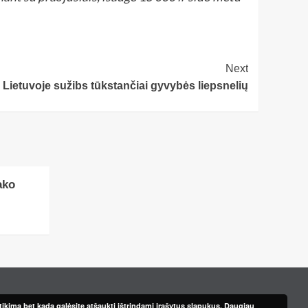
Next
 Lietuvoje sužibs tūkstančiai gyvybės liepsnelių
ako
ikimą bet kada galėsite atšaukti ištrindami įrašytus slapukus.
Daugiau