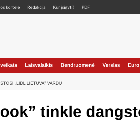
os kortelė
Redakcija
Kur įsigyti?
PDF
veikata
Laisvalaikis
Bendruomenė
Verslas
Euro
STOSI „LIDL LIETUVA” VARDU
ook” tinkle dangsto