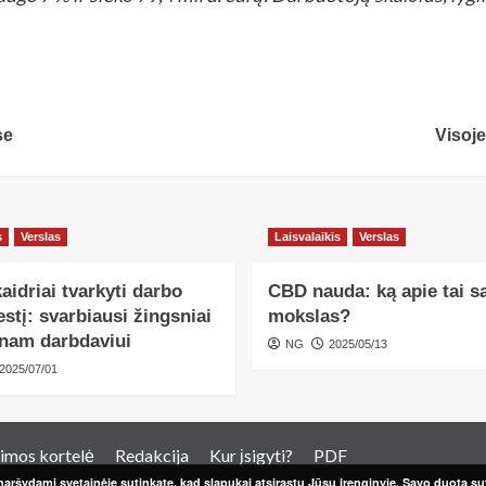
se
Visoje
s
Verslas
Laisvalaikis
Verslas
aidriai tvarkyti darbo
CBD nauda: ką apie tai s
tį: svarbiausi žingsniai
mokslas?
enam darbdaviui
NG
2025/05/13
2025/07/01
imos kortelė
Redakcija
Kur įsigyti?
PDF
aršydami svetainėje sutinkate, kad slapukai atsirastų Jūsų įrenginyje. Savo duotą sut