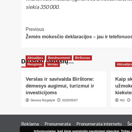
siekia 350 000.
Post
Previous
Žemės mokesčio deklaracijos – jau ir telefonuo
Navigation
Aktualijos
Bendruomenė
Birštonas
Daugiau panašių…
Renginiai
Verslas
Aktualijo
Verslas ir savivalda Birštone:
Kaip sk
dėmesys augimui, turizmui ir
užmokes
investicijoms
kiekvi
Simona Rizgelytė
2026/05/07
NG
Reklama
Prenumerata
Prenumerata internetu
Še
Informuojame, kad šioje svetainėje naudojami slapukai. Toliau n