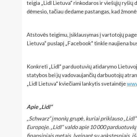
teigia „Lidl Lietuva“ rinkodaros ir viešųjų ryš
dėmesio, tačiau dedame pastangas, kad žmonė
Atstovės teigimu, įsiklausymas į vartotojų pagei
Lietuva“ puslapį „Facebook“ tinkle naujiena bus
Konkreti „Lidl“ parduotuvių atidarymo Lietuvoj
statybos bei jų vadovaujančių darbuotojų atran
„Lidl Lietuva“ kviečiami lankytis svetainėje
www.
Apie „Lidl“
„Schwarz“ įmonių grupė, kuriai priklauso „Lidl
Europoje. „Lidl“ valdo apie 10 000 parduotuvių
finansiniais metais, lyginant su ankstesniais, i