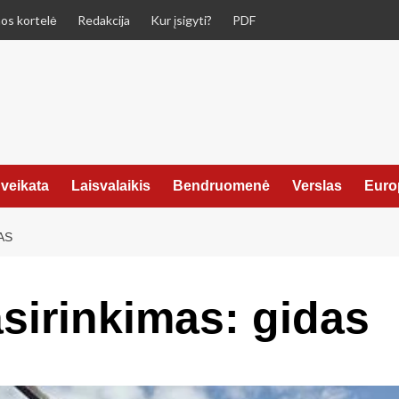
os kortelė
Redakcija
Kur įsigyti?
PDF
veikata
Laisvalaikis
Bendruomenė
Verslas
Euro
AS
sirinkimas: gidas