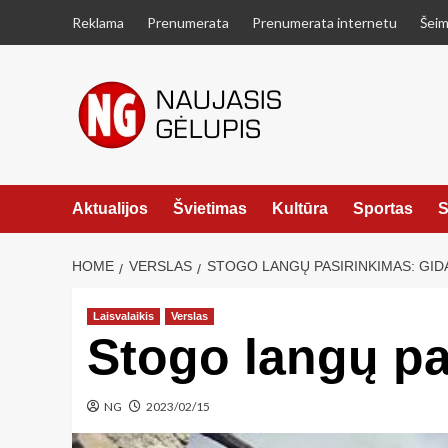
Skip
Reklama
Prenumerata
Prenumerata internetu
Šeim
to
content
Aktualijos
Švietimas
Kultūra
Sportas
S
HOME
VERSLAS
STOGO LANGŲ PASIRINKIMAS: GID
Laisvalaikis
Verslas
Stogo langų pa
NG
2023/02/15