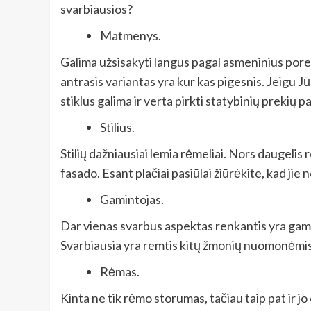
svarbiausios?
Matmenys.
Galima užsisakyti langus pagal asmeninius porei
antrasis variantas yra kur kas pigesnis. Jeigu Jūs
stiklus galima ir verta pirkti statybinių prekių 
Stilius.
Stilių dažniausiai lemia rėmeliai. Nors daugelis r
fasado. Esant plačiai pasiūlai žiūrėkite, kad jie 
Gamintojas.
Dar vienas svarbus aspektas renkantis yra gamint
Svarbiausia yra remtis kitų žmonių nuomonėmis, 
Rėmas.
Kinta ne tik rėmo storumas, tačiau taip pat ir j