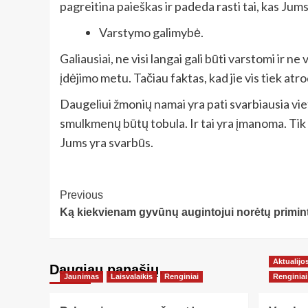
pagreitina paieškas ir padeda rasti tai, kas Jums 
Varstymo galimybė.
Galiausiai, ne visi langai gali būti varstomi ir ne 
įdėjimo metu. Tačiau faktas, kad jie vis tiek atro
Daugeliui žmonių namai yra pati svarbiausia viet
smulkmenų būtų tobula. Ir tai yra įmanoma. Tik re
Jums yra svarbūs.
Post
Previous
Ką kiekvienam gyvūnų augintojui norėtų primint
Navigation
Aktualijo
Daugiau panašių…
Jaunimas
Laisvalaikis
Renginiai
Renginiai