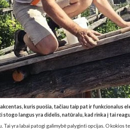
akcentas, kuris puošia, tačiau taip pat ir funkcionalus e
stogo langus yra didelis, natūralu, kad rinka į tai reagu
. Tai yra labai patogi galimybė palyginti opcijas. O kokios 