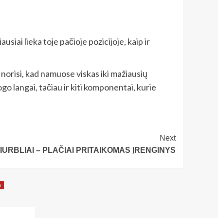
ausiai lieka toje pačioje pozicijoje, kaip ir
 norisi, kad namuose viskas iki mažiausių
ogo langai, tačiau ir kiti komponentai, kurie
Next
IURBLIAI – PLAČIAI PRITAIKOMAS ĮRENGINYS
s