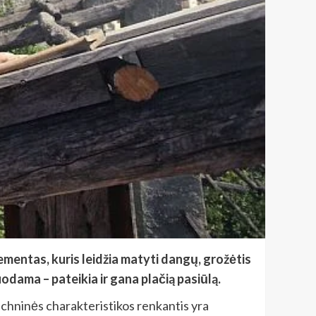
lementas, kuris leidžia matyti dangų, grožėtis
odama – pateikia ir gana plačią pasiūlą.
techninės charakteristikos renkantis yra