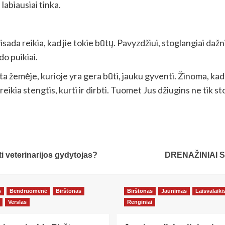
labiausiai tinka.
visada reikia, kad jie tokie būtų. Pavyzdžiui, stoglangiai dažni
do puikiai.
a žemėje, kurioje yra gera būti, jauku gyventi. Žinoma, kad
ikia stengtis, kurti ir dirbti. Tuomet Jus džiugins ne tik st
i veterinarijos gydytojas?
DRENAŽINIAI S
s
Bendruomenė
Birštonas
Birštonas
Jaunimas
Laisvalaiki
Verslas
Renginiai