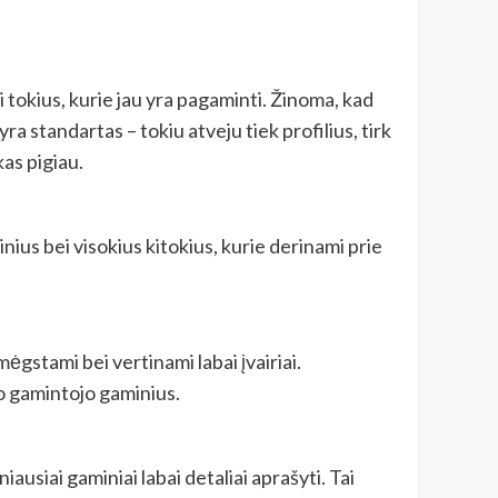
 tokius, kurie jau yra pagaminti. Žinoma, kad
yra standartas – tokiu atveju tiek profilius, tirk
kas pigiau.
dinius bei visokius kitokius, kurie derinami prie
ėgstami bei vertinami labai įvairiai.
ro gamintojo gaminius.
ausiai gaminiai labai detaliai aprašyti. Tai