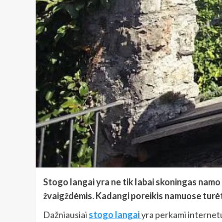
Stogo langai yra ne tik labai skoningas namo 
žvaigždėmis. Kadangi poreikis namuose turėti 
Dažniausiai
stogo langai
yra perkami internetu