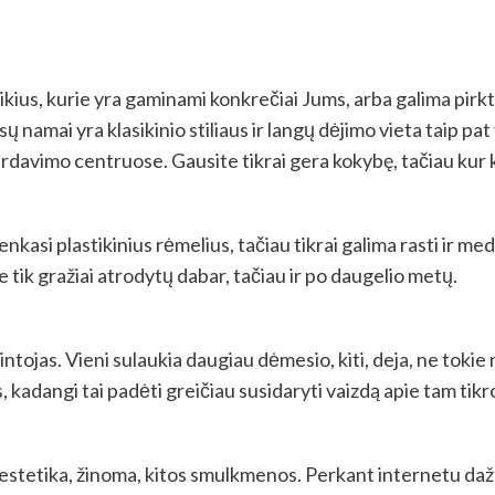
kius, kurie yra gaminami konkrečiai Jums, arba galima pirkti
ų namai yra klasikinio stiliaus ir langų dėjimo vieta taip pat 
pardavimo centruose. Gausite tikrai gera kokybę, tačiau kur 
enkasi plastikinius rėmelius, tačiau tikrai galima rasti ir me
ne tik gražiai atrodytų dabar, tačiau ir po daugelio metų.
ojas. Vieni sulaukia daugiau dėmesio, kiti, deja, ne tokie m
kadangi tai padėti greičiau susidaryti vaizdą apie tam tik
o estetika, žinoma, kitos smulkmenos. Perkant internetu dažni