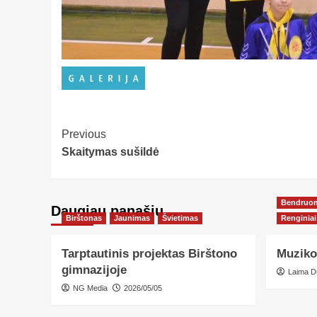
Post
Previous
Skaitymas sušildė
Navigation
Bendruo
Daugiau panašių…
Birštonas
Jaunimas
Švietimas
Renginiai
Tarptautinis projektas Birštono
Muziko
gimnazijoje
Laima D
NG Media
2026/05/05