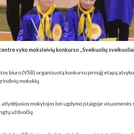
centre vyko moksleivių konkurso ,,Sveikuolių sveikuoliai
tos biuro (VSB) organizuotą konkurso pirmąjį etapą atvyko
agrindinių mokyklų.
s atlydėjusios mokytojos bei ugdymo įstaigoje visuomenės 
rengtų užduočių.