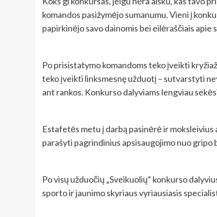
Koks gi konkursas, jeigu nėra aišku, kas tavo pr
komandos pasižymėjo sumanumu. Vieni į konkursą
papirkinėjo savo dainomis bei eilėraščiais apie 
Po prisistatymo komandoms teko įveikti kryžiaž
teko įveikti linksmesnę užduotį – sutvarstyti ne
ant rankos. Konkurso dalyviams lengviau sekėsi u
Estafetės metu į darbą pasinėrė ir moksleivius 
parašyti pagrindinius apsisaugojimo nuo gripo 
Po visų užduočių „Sveikuolių“ konkurso dalyvius
sporto ir jaunimo skyriaus vyriausiasis specialis