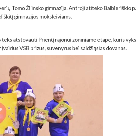
erių Tomo Žilinsko gimnazija. Antroji atiteko Balbieriškio 
kliškių gimnazijos moksleiviams.
teks atstovauti Prienų rajonui zoniniame etape, kuris vyks 
r įvairius VSB prizus, suvenyrus bei saldžiąsias dovanas.