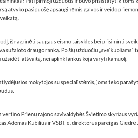
iešininkas? Pati pirmoji užduotis ir buvo prisistatyti kitom
 atvyko pasipuošę apsauginėmis galvos ir veido priemonėmis,
sveikatą.
odį, išnagrinėti saugaus eismo taisykles bei prisiminti sv
va sužaloto draugo ranką. Po šių užduočių „sveikuoliams“ tek
žsidėti atšvaitą, nei aplink lankus koja varyti kamuolį.
atlydėjusios mokytojos su specialistėmis, joms teko parašyt
būdus.
 vertino Prienų rajono savivaldybės Švietimo skyriaus vyria
tas Adomas Kubilius ir VSB l. e. direktorės pareigas Giedrė 