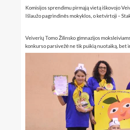
Komisijos sprendimu pirmąją vietą iškovojo Veiv
Išlaužo pagrindinės mokyklos, o ketvirtoji – Sta
Veiverių Tomo Žilinsko gimnazijos moksleiviams 
konkurso parsivežė ne tik puikią nuotaiką, bet i