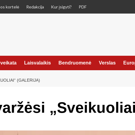
os kortelė
Redakcija
Kur įsigyti?
PDF
veikata
Laisvalaikis
Bendruomenė
Verslas
Euro
OLIAI“ (GALERIJA)
varžėsi „Sveikuoli