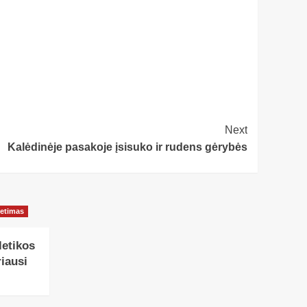
Next
Kalėdinėje pasakoje įsisuko ir rudens gėrybės
ietimas
letikos
iausi