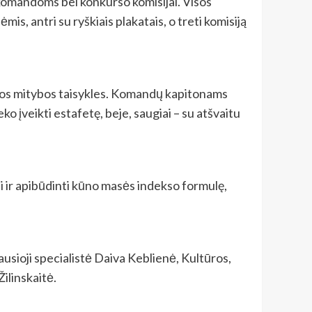
s komandoms bei konkurso komisijai. Visos
 antri su ryškiais plakatais, o treti komisiją
eikos mitybos taisykles. Komandų kapitonams
o įveikti estafetę, beje, saugiai – su atšvaitu
i ir apibūdinti kūno masės indekso formulę,
usioji specialistė Daiva Keblienė, Kultūros,
Žilinskaitė.