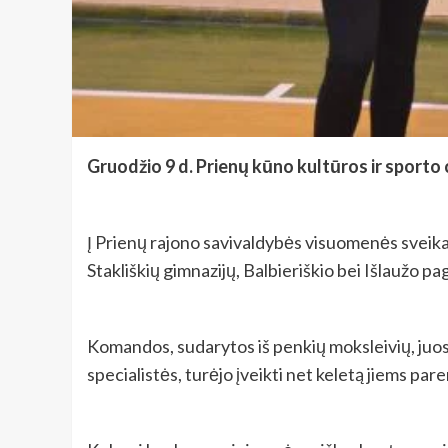
Gruodžio 9 d. Prienų kūno kultūros ir sporto 
Į Prienų rajono savivaldybės visuomenės sveika
Stakliškių gimnazijų, Balbieriškio bei Išlaužo p
Komandos, sudarytos iš penkių moksleivių, juo
specialistės, turėjo įveikti net keletą jiems pa