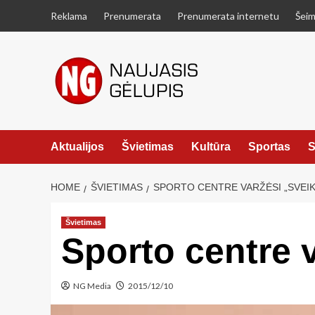
Skip
Reklama
Prenumerata
Prenumerata internetu
Šeim
to
content
Aktualijos
Švietimas
Kultūra
Sportas
S
HOME
ŠVIETIMAS
SPORTO CENTRE VARŽĖSI „SVEIKU
Švietimas
Sporto centre 
NG Media
2015/12/10