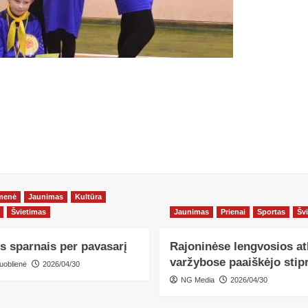
menė
Jaunimas
Kultūra
Švietimas
Jaunimas
Prienai
Sportas
Šv
s sparnais per pavasarį
Rajoninėse lengvosios at
varžybose paaiškėjo stipr
uoblienė
2026/04/30
NG Media
2026/04/30