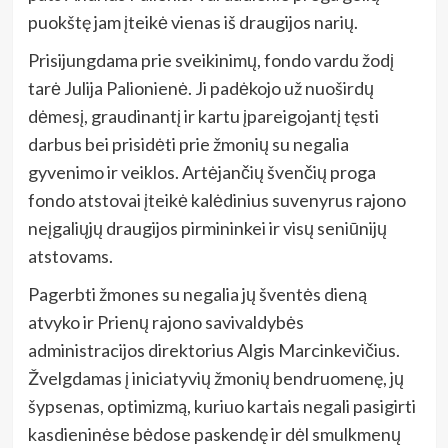
puokštę jam įteikė vienas iš draugijos narių.
Prisijungdama prie sveikinimų, fondo vardu žodį
tarė Julija Palionienė. Ji padėkojo už nuoširdų
dėmesį, graudinantį ir kartu įpareigojantį tęsti
darbus bei prisidėti prie žmonių su negalia
gyvenimo ir veiklos. Artėjančių švenčių proga
fondo atstovai įteikė kalėdinius suvenyrus rajono
neįgaliųjų draugijos pirmininkei ir visų seniūnijų
atstovams.
Pagerbti žmones su negalia jų šventės dieną
atvyko ir Prienų rajono savivaldybės
administracijos direktorius Algis Marcinkevičius.
Žvelgdamas į iniciatyvių žmonių bendruomenę, jų
šypsenas, optimizmą, kuriuo kartais negali pasigirti
kasdieninėse bėdose paskendę ir dėl smulkmenų