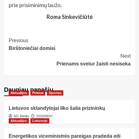
prie prisiminimų laužo.
Roma Sinkevičiūtė
Post
Previous
Birštoniečiai domisi
Navigation
Next
Prienams svetur žaisti nesiseka
Daugiau panašių…
Aktualijos
Prienai
Sportas
Lietuvos sklandytojai liko šalia prizininkų
NG Media
2026/08/07
Aktualijos
Lietuvoje
Energetikos viceministrės pareigas pradeda eiti