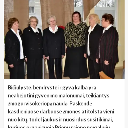
Bičiulystė, bendrystė ir gyva kalba yra
neabejotini gyvenimo malonumai, teikiantys
žmogui visokeriopą naudą. Paskendę
kasdieniuose darbuose žmonės atitolsta vieni
nuo kitų, todėl
jaukūs ir nuoširdūs susitikimai,
kuriuos organizuoja Prienų rajono neįgaliųjų