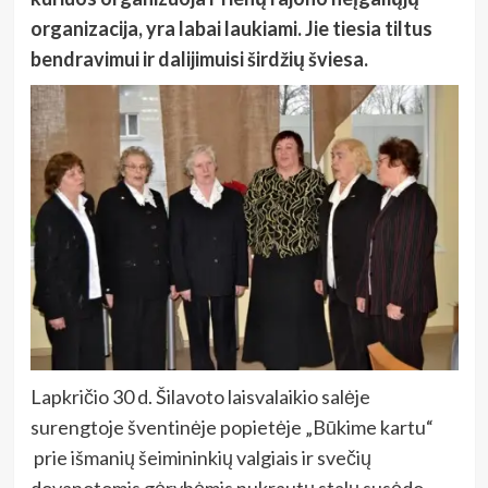
organizacija, yra labai laukiami. Jie tiesia tiltus
bendravimui ir dalijimuisi širdžių šviesa
.
Lapkričio 30 d. Šilavoto laisvalaikio salėje
surengtoje šventinėje popietėje „Būkime kartu“
prie išmanių šeimininkių valgiais ir svečių
dovanotomis gėrybėmis nukrautų stalų susėdo