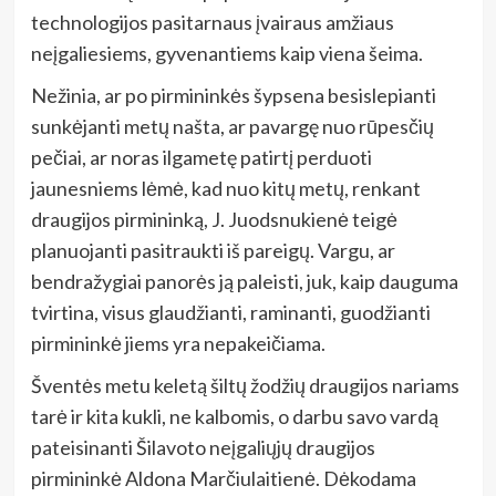
technologijos pasitarnaus įvairaus amžiaus
neįgaliesiems, gyvenantiems kaip viena šeima.
Nežinia, ar po pirmininkės šypsena besislepianti
sunkėjanti metų našta, ar pavargę nuo rūpesčių
pečiai, ar noras ilgametę patirtį perduoti
jaunesniems lėmė, kad nuo kitų metų, renkant
draugijos pirmininką, J. Juodsnukienė teigė
planuojanti pasitraukti iš pareigų. Vargu, ar
bendražygiai panorės ją paleisti, juk, kaip dauguma
tvirtina, visus glaudžianti, raminanti, guodžianti
pirmininkė jiems yra nepakeičiama.
Šventės metu keletą šiltų žodžių draugijos nariams
tarė ir kita kukli, ne kalbomis, o darbu savo vardą
pateisinanti Šilavoto neįgaliųjų draugijos
pirmininkė Aldona Marčiulaitienė. Dėkodama