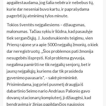
apgailestaudama, jog šalia nebėra ir nebebus tų,
kurie dar neseniai buvo kartu, ir paprašydama
pagerbti jų atminimą tylos minute.
Tokios šventės neįgaliesiems – džiaugsmas,
malonumas. Tačiau sykiu ir liūdna, kad pasaulyje
tiek sergančiųjų. J. Juodsnukienės teigimu, vien
Prienų rajone yra apie 5000 neįgalių žmonių, o kiek
dar neregistruotų. „Šios problemos pati žmonija
nesugebės išspręsti. Kol problema gyvuoja,
negalima pamiršti ne tik neįgalių senjorų, bet ir
jaunų neįgaliųjų, kuriems dar tik prasideda
gyvenimo pavasaris“, – sakė pirmininkė.
Prisimindama, jog prieš pusmetį draugija iš
dabartinio Seimo nario Andriaus Palionio gavo
dovanų stacionarų kompiuterį, ji džiaugėsi, kad
bendravimą ir žinias papildančios naujosios