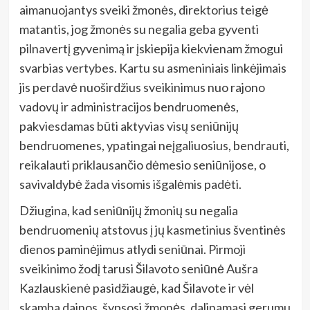
aimanuojantys sveiki žmonės, direktorius teigė
matantis, jog žmonės su negalia geba gyventi
pilnavertį gyvenimą ir įskiepija kiekvienam žmogui
svarbias vertybes. Kartu su asmeniniais linkėjimais
jis perdavė nuoširdžius sveikinimus nuo rajono
vadovų ir administracijos bendruomenės,
pakviesdamas būti aktyvias visų seniūnijų
bendruomenes, ypatingai neįgaliuosius, bendrauti,
reikalauti priklausančio dėmesio seniūnijose, o
savivaldybė žada visomis išgalėmis padėti.
Džiugina, kad seniūnijų žmonių su negalia
bendruomenių atstovus į jų kasmetinius šventinės
dienos paminėjimus atlydi seniūnai. Pirmoji
sveikinimo žodį tarusi Šilavoto seniūnė Aušra
Kazlauskienė pasidžiaugė, kad Šilavote ir vėl
skamba dainos, šypsosi žmonės, dalinamasi gerumu