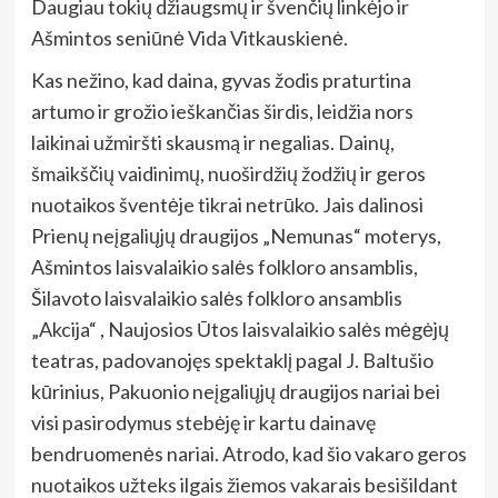
Daugiau tokių džiaugsmų ir švenčių linkėjo ir
Ašmintos seniūnė Vida Vitkauskienė.
Kas nežino, kad daina, gyvas žodis praturtina
artumo ir grožio ieškančias širdis, leidžia nors
laikinai užmiršti skausmą ir negalias. Dainų,
šmaikščių vaidinimų, nuoširdžių žodžių ir geros
nuotaikos šventėje tikrai netrūko. Jais dalinosi
Prienų neįgaliųjų draugijos „Nemunas“ moterys,
Ašmintos laisvalaikio salės folkloro ansamblis,
Šilavoto laisvalaikio salės folkloro ansamblis
„Akcija“ , Naujosios Ūtos laisvalaikio salės mėgėjų
teatras, padovanojęs spektaklį pagal J. Baltušio
kūrinius, Pakuonio neįgaliųjų draugijos nariai bei
visi pasirodymus stebėję ir kartu dainavę
bendruomenės nariai. Atrodo, kad šio vakaro geros
nuotaikos užteks ilgais žiemos vakarais besišildant