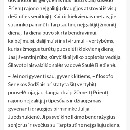
Prienų rajono neįgaliųjų draugijos atstovai iš visų
dešimties seniūnijų. Kaip ir kiekvienais metais, jie
susirinko paminėti Tarptautinę neįgaliųjų žmonių
dieną. Ta diena buvo skirta bendravimui,
kalbėjimuisi, dalijimuisi ir atvirumui – vertybėms,
kurias žmogus turėtų puoselėti kiekvieną dieną.
Jas į šventinį rūbą kūrybiškai įvilko popietės vedėja,
Šilavoto laisvalaikio salės vadovė Saulė Blėdienė.
– Jei nori gyventi sau, gyvenk kitiems, – filosofo
Senekos žodžiais pristatyta šių vertybių
puoselėtoja, jau daugiau kaip 20 metų Prienų
rajono neįgaliųjų rūpesčiais ir džiaugsmais
gyvenanti draugijos pirmininkė Julija
Juodsnukienė. Ji pasveikino likimo bendražygius
senjorus ir svečius su Tarptautine neįgaliųjų diena,