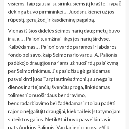
visiems, taip gausiai susirinkusiems jų krašte, ji ypač
dėkinga buvo pirmininkei J. Juodsnukienei už jos
rūpestį, gerą žodį ir kasdieninę pagalbą.
Vienas iš šios didelės šeimos narių daug metų buvo
ir a. a. J. Palionis, amžinai likęs jos narių širdyse.
Kalbėdamas J. Palionio vardo paramos ir labdaros
fondo bei savo, kaip Seimo nario vardu, A. Palionis
padėkojo draugijos nariams už nuoširdų palaikymą
per Seimo rinkimus. Jis pasidžiaugė galėdamas
pasveikinti juos Tarptautinės žmonių su negalia
dienos ir artėjančių švenčių proga, linkėdamas
tolimesnio nuoširdaus bendravimo,
bendradarbiavimo bei žadėdamas ir toliau padėti
rajono neįgaliųjų draugijai, kiek tai leis įstatymo jam
suteiktos galios. Netikėtai buvo pasveikintas ir
pats Andrius Palionis. Vardadienio proga gėlių