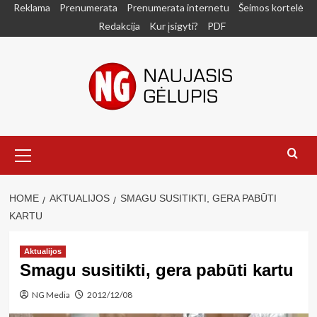
Skip
Reklama
Prenumerata
Prenumerata internetu
Šeimos kortelė
to
Redakcija
Kur įsigyti?
PDF
content
Primary
Menu
HOME
AKTUALIJOS
SMAGU SUSITIKTI, GERA PABŪTI
KARTU
Aktualijos
Smagu susitikti, gera pabūti kartu
NG Media
2012/12/08