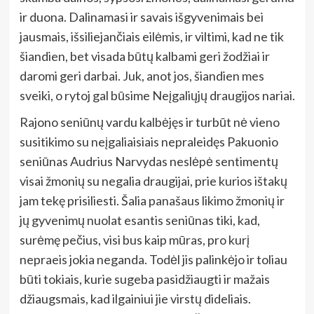
ir duona. Dalinamasi ir savais išgyvenimais bei
jausmais, išsiliejančiais eilėmis, ir viltimi, kad ne tik
šiandien, bet visada būtų kalbami geri žodžiai ir
daromi geri darbai. Juk, anot jos, šiandien mes
sveiki, o rytoj gal būsime Neįgaliųjų draugijos nariai.
Rajono seniūnų vardu kalbėjęs ir turbūt nė vieno
susitikimo su neįgaliaisiais nepraleidęs Pakuonio
seniūnas Audrius Narvydas neslėpė sentimentų
visai žmonių su negalia draugijai, prie kurios ištakų
jam tekę prisiliesti. Šalia panašaus likimo žmonių ir
jų gyvenimų nuolat esantis seniūnas tiki, kad,
surėmę pečius, visi bus kaip mūras, pro kurį
nepraeis jokia neganda. Todėl jis palinkėjo ir toliau
būti tokiais, kurie sugeba pasidžiaugti ir mažais
džiaugsmais, kad ilgainiui jie virstų dideliais.