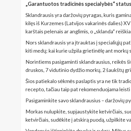
„Garantuotos tradicinės specialybės“ statusą
Sklandrausis yra daržovių pyragas, kuris gaminam
kilęs iš Kurzemes (Latvijos vakarinės dalies) XV
karštais pelenais ar anglimis, o „sklanda“ reiški
Nors sklandrausis yra įtrauktas į specialiųjų pa
kiti medų; kai kurie užpila grietinėlę ant morkų 
Norintiems pasigaminti sklandrausius, reikės ši
druskos, 7 vidutinio dydžio morkų, 2 šaukštų grie
Šios patiekalo sėkmės paslaptis yra ne tik tradi
recepto, tačiau taip pat rekomenduojama leisti
Pasigaminkite savo sklandrausius – daržovių py
Morkas nulupkite, supjaustykite ketvirčiais, sud
ketvirčiais, sudėkite į atskirą puodą, užpilkite 
Vandenyje ištirpinkite druską ir cukrų. Miltus s