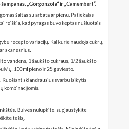
aip šampanas, „Gorgonzola“ ir „Camembert“.
lgomas šaltas su arbata ar pienu. Patiekalas
kai reiškia, kad pyragas buvo keptas nušluotais
ugybė recepto variacijų. Kai kurie naudoja cukrų,
dar skanesnius.
šilto vandens, 1 šaukšto cukraus, 1/2 šaukšto
ulvių, 100 ml pieno ir 25 g sviesto.
s. Ruošiant sklandrausius svarbu laikytis
dų kombinacijomis.
minkštės. Bulves nulupkite, supjaustykite
škite tešlą.
aišykite, kad susidarytų tešla. Minkykite tešlą