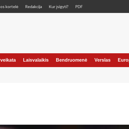
os kortelė
Redakcija
Kur įsigyti?
PDF
veikata
Laisvalaikis
Bendruomenė
Verslas
Euro