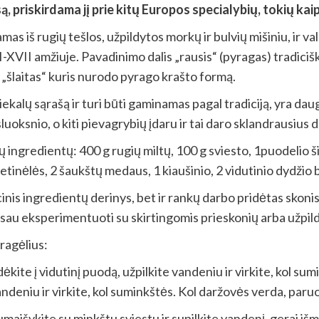
, priskirdama jį prie kitų Europos specialybių, tokių k
as iš rugių tešlos, užpildytos morkų ir bulvių mišiniu, ir va
I-XVII amžiuje. Pavadinimo dalis „rausis“ (pyragas) tradiciš
a „šlaitas“ kuris nurodo pyrago krašto formą.
tiekalų sąrašą ir turi būti gaminamas pagal tradiciją, yra da
sluoksnio, o kiti pievagrybių įdaru ir tai daro sklandrausius 
ų ingredientų: 400 g rugių miltų, 100 g sviesto, 1puodelio 
tinėlės, 2 šaukštų medaus, 1 kiaušinio, 2 vidutinio dydžio b
cinis ingredientų derinys, bet ir rankų darbo pridėtas skoni
 sau eksperimentuoti su skirtingomis prieskonių arba užpil
ragėlius:
ėkite į vidutinį puodą, užpilkite vandeniu ir virkite, kol su
vandeniu ir virkite, kol suminkštės. Kol daržovės verda, paruo
umaišykite su minkštu sviestu ir supilkite vandenį, gerai išm