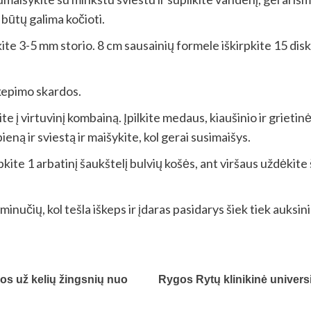
 būtų galima kočioti.
iokite 3-5 mm storio. 8 cm sausainių formele iškirpkite 15 dis
kepimo skardos.
e į virtuvinį kombainą. Įpilkite medaus, kiaušinio ir grieti
ieną ir sviestą ir maišykite, kol gerai susimaišys.
kite 1 arbatinį šaukštelį bulvių košės, ant viršaus uždėkite
inučių, kol tešla iškeps ir įdaras pasidarys šiek tiek auksini
 vos už kelių žingsnių nuo
Rygos Rytų klinikinė universi