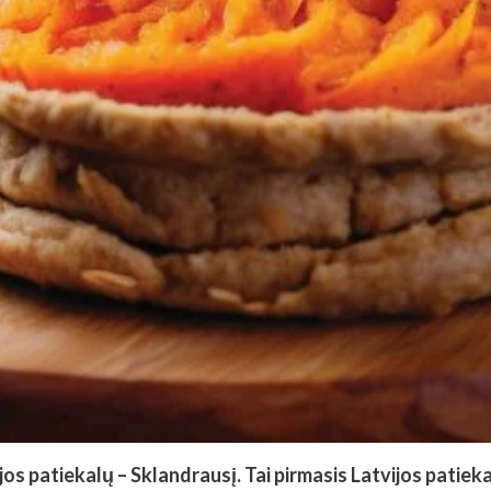
tvijos patiekalų – Sklandrausį. Tai pirmasis Latvijos pati