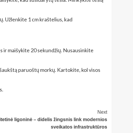
kų. Užlenkite 1 cm kraštelius, kad
nės ir maišykite 20 sekundžių. Nusausinkite
 šaukštą paruoštų morkų. Kartokite, kol visos
s.
Next
tetinė ligoninė – didelis žingsnis link modernios
sveikatos infrastruktūros