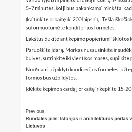
5–7 minutes, kol ji bus pakankamai minkšta, kad
Įkaitinkite orkaitę iki 200 laipsnių. Tešlą iškoč
suformuotumėte konditerijos formeles.
Lakštus dėkite ant kepimo popieriumi išklotos 
Paruoškite įdarą. Morkas nusausinkite ir sudėkit
bulves, sutrinkite iki vientisos masės, supilkite p
Norėdami užpildyti konditerijos formeles, užtep
formos bus užpildytos.
Įdėkite kepimo skardą į orkaitę ir kepkite 15-20 m
Post
Previous
Rundalės pilis: Istorijos ir architektūros perlas
Navigation
Lietuvos