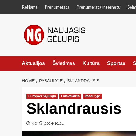
Skip
Reklama
Prenumerata
Prenumerata internetu
Šeim
to
content
Aktualijos
Švietimas
Kultūra
Sportas
S
HOME
PASAULYJE
SKLANDRAUSIS
Europos Sąjunga
Laisvalaikis
Pasaulyje
Sklandrausis
NG
2024/10/21