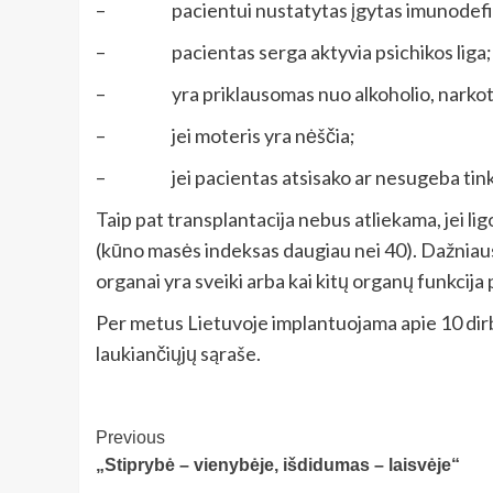
– pacientui nustatytas įgytas imunodefici
– pacientas serga aktyvia psichikos liga;
– yra priklausomas nuo alkoholio, narkot
– jei moteris yra nėščia;
– jei pacientas atsisako ar nesugeba tinkamai
Taip pat transplantacija nebus atliekama, jei l
(kūno masės indeksas daugiau nei 40). Dažniausi
organai yra sveiki arba kai kitų organų funkcija
Per metus Lietuvoje implantuojama apie 10 dirbti
laukiančiųjų sąraše.
Post
Previous
„Stiprybė – vienybėje, išdidumas – laisvėje“
Navigation