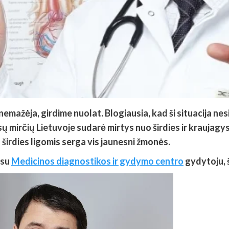
mažėja, girdime nuolat. Blogiausia, kad ši situacija nesi
sų mirčių Lietuvoje sudarė mirtys nuo širdies ir kraujagys
d širdies ligomis serga vis jaunesni žmonės.
 su
Medicinos diagnostikos ir gydymo centro
gydytoju, 