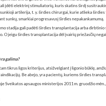
 įdėti elektrinį stimuliatorių, kuris skatins širdį susitraukin
unkioji artilerija, t. y. širdies chirurgai, kurie atlieka širdi
dant sunkų, smarkiai progresavusį širdies nepakankamumą.
tadija gali padėti širdies transplantacija arba dirbtinio ski
O jeigu širdies transplantacija dėl įvairių priežasčių negalima
ra galima?
ikrus ligos kriterijus, atsižvelgiant į ligonio būklę, amžių,
indikacijų. Be abejo, yra pacientų, kuriems širdies transplan
oje Sveikatos apsaugos ministerijos 2011 m. gruodžio mėn., 
: