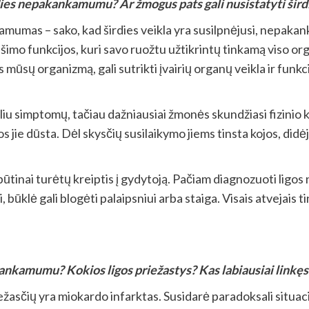
irdies nepakankamumu? Ar žmogus pats gali nusistatyti š
mumas – sako, kad širdies veikla yra susilpnėjusi, nepakank
imo funkcijos, kuri savo ruožtu užtikrintų tinkamą viso o
ūsų organizmą, gali sutrikti įvairių organų veikla ir funkci
u simptomų, tačiau dažniausiai žmonės skundžiasi fizinio kr
 dūsta. Dėl skysčių susilaikymo jiems tinsta kojos, didėja pi
tinai turėtų kreiptis į gydytoją. Pačiam diagnozuoti ligos n
, būklė gali blogėti palaipsniui arba staiga. Visais atvejais 
nkamumu? Kokios ligos priežastys? Kas labiausiai linkęs si
sčių yra miokardo infarktas. Susidarė paradoksali situacij