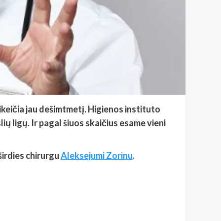
keičia jau dešimtmetį. Higienos instituto
lių ligų. Ir pagal šiuos skaičius esame vieni
širdies chirurgu
Aleksejumi Zorinu
.