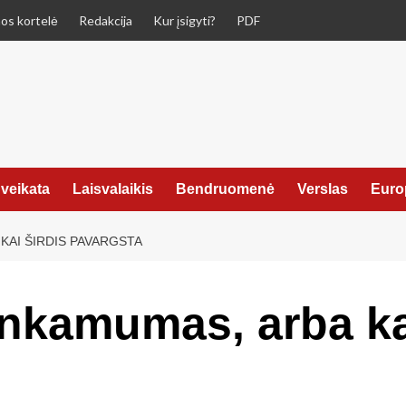
os kortelė
Redakcija
Kur įsigyti?
PDF
veikata
Laisvalaikis
Bendruomenė
Verslas
Euro
KAI ŠIRDIS PAVARGSTA
nkamumas, arba kai