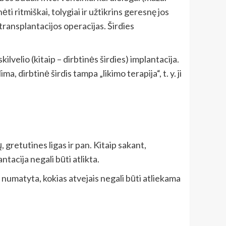
ėti ritmiškai, tolygiai ir užtikrins geresnę jos
es transplantacijos operacijas. Širdies
lvelio (kitaip – dirbtinės širdies) implantacija.
, dirbtinė širdis tampa „likimo terapija“, t. y. ji
 gretutines ligas ir pan. Kitaip sakant,
tacija negali būti atlikta.
numatyta, kokias atvejais negali būti atliekama