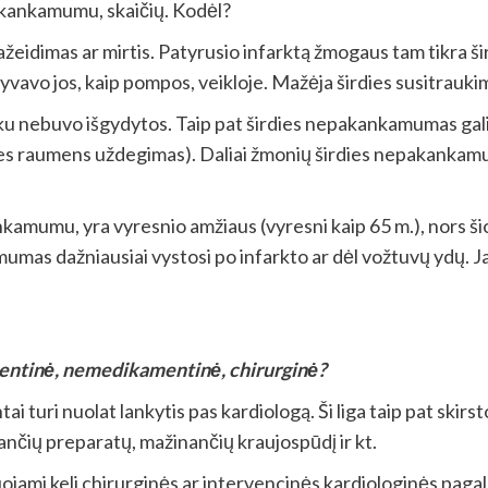
akankamumu, skaičių. Kodėl?
ažeidimas ar mirtis. Patyrusio infarktą žmogaus tam tikra ši
alyvavo jos, kaip pompos, veikloje. Mažėja širdies susitrauk
 laiku nebuvo išgydytos. Taip pat širdies nepakankamumas gal
dies raumens uždegimas). Daliai žmonių širdies nepakankamu
kamumu, yra vyresnio amžiaus (vyresni kaip 65 m.), nors ši
as dažniausiai vystosi po infarkto ar dėl vožtuvų ydų. J
ntinė, nemedikamentinė, chirurginė?
 turi nuolat lankytis pas kardiologą. Ši liga taip pat skirs
nančių preparatų, mažinančių kraujospūdį ir kt.
jami keli chirurginės ar intervencinės kardiologinės pagal