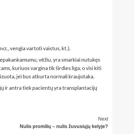
 vengia vartoti vaistus, kt.).
os nepakankamumu, vėžiu, yra smarkiai nutukęs
kuriuos vargina tik širdies liga, o visi kiti
izuota, jei bus atkurta normali kraujotaka.
ų ir antra tiek pacientų yra transplantacijų
Next
Nulis promilių – nulis žuvusiųjų kelyje?