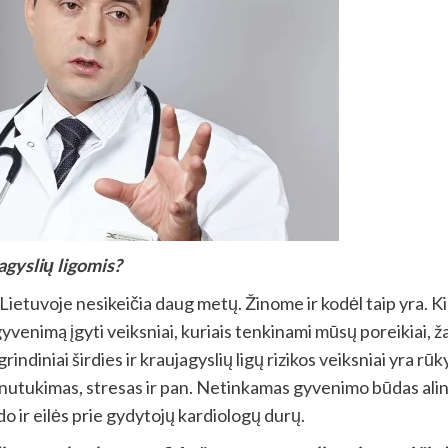
agyslių ligomis?
gų Lietuvoje nesikeičia daug metų. Žinome ir kodėl taip yra. Kie
yvenimą įgyti veiksniai, kuriais tenkinami mūsų poreikiai, ža
grindiniai širdies ir kraujagyslių ligų rizikos veiksniai yra r
nutukimas, stresas ir pan. Netinkamas gyvenimo būdas alina š
do ir eilės prie gydytojų kardiologų durų.