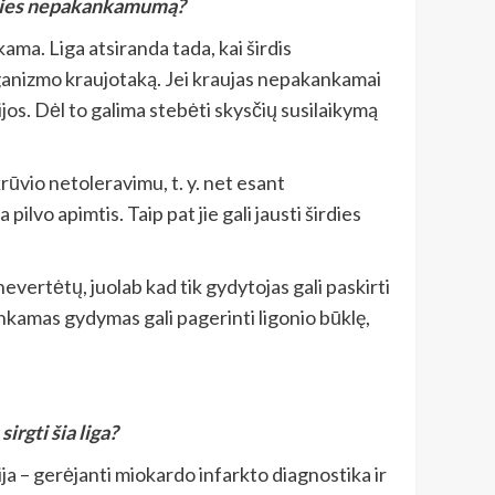
irdies nepakankamumą?
ama. Liga atsiranda tada, kai širdis
rganizmo kraujotaką. Jei kraujas nepakankamai
jos. Dėl to galima stebėti skysčių susilaikymą
ūvio netoleravimu, t. y. net esant
lvo apimtis. Taip pat jie gali jausti širdies
evertėtų, juolab kad tik gydytojas gali paskirti
tinkamas gydymas gali pagerinti ligonio būklę,
rgti šia liga?
a – gerėjanti miokardo infarkto diagnostika ir