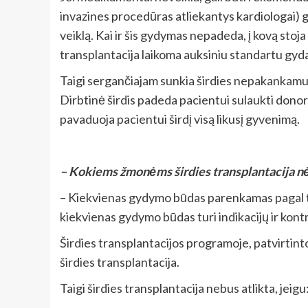
invazines procedūras atliekantys kardiologai) gali
veiklą. Kai ir šis gydymas nepadeda, į kovą stoja s
transplantacija laikoma auksiniu standartu gy
Taigi sergančiajam sunkia širdies nepakankamumo s
Dirbtinė širdis padeda pacientui sulaukti donoro. 
pavaduoja pacientui širdį visą likusį gyvenimą.
– Kokiems žmonėms širdies transplantacija nė
– Kiekvienas gydymo būdas parenkamas pagal tam t
kiekvienas gydymo būdas turi indikacijų ir kontra
Širdies transplantacijos programoje, patvirtint
širdies transplantacija.
Taigi širdies transplantacija nebus atlikta, jeigu