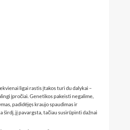
kvienai ligai rastis įtakos turi du dalykai –
lingi įpročiai. Genetikos pakeisti negalime,
ūkymas, padidėjęs kraujo spaudimas ir
irdį, jį pavargsta, tačiau susirūpinti dažnai