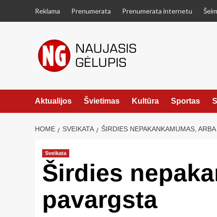
Skip
Reklama
Prenumerata
Prenumerata internetu
Šeim
to
content
Aktualijos
Švietimas
Kultūra
Sportas
S
HOME
SVEIKATA
ŠIRDIES NEPAKANKAMUMAS, ARBA 
Sveikata
Širdies nepaka
pavargsta