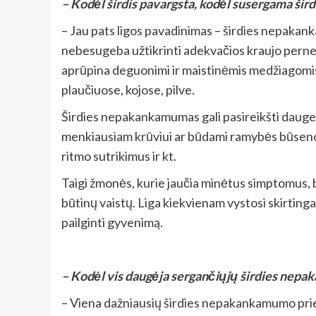
– Kodėl širdis pavargsta, kodėl susergama š
– Jau pats ligos pavadinimas – širdies nepakanka
nebesugeba užtikrinti adekvačios kraujo perneš
aprūpina deguonimi ir maistinėmis medžiagomis m
plaučiuose, kojose, pilve.
Širdies nepakankamumas gali pasireikšti daugeli
menkiausiam krūviui ar būdami ramybės būsenos jie
ritmo sutrikimus ir kt.
Taigi žmonės, kurie jaučia minėtus simptomus, bū
būtinų vaistų. Liga kiekvienam vystosi skirtingai
pailginti gyvenimą.
– Kodėl vis daugėja sergančiųjų širdies nepaka
– Viena dažniausių širdies nepakankamumo prieža