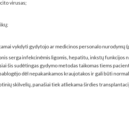
to virusas;
ikų;
 vykdyti gydytojo ar medicinos personalo nurodymų (pvz.,
igonis serga infekcinėmis ligomis, hepatitu, inkstų funkcij
ai šis sudėtingas gydymo metodas taikomas tiems pacientams, 
 pablogėjo dėl nepakankamos kraujotakos ir gali būti normal
nių skilvelių, panašiai tiek atliekama širdies transplantacij