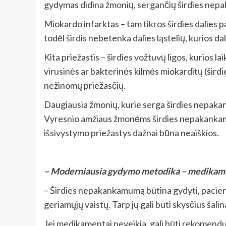
gydymas didina žmonių, sergančių širdies nep
Miokardo infarktas – tam tikros širdies dalies p
todėl širdis nebetenka dalies ląstelių, kurios d
Kita priežastis – širdies vožtuvų ligos, kurios
virusinės ar bakterinės kilmės miokarditų (šir
nežinomų priežasčių.
Daugiausia žmonių, kurie serga širdies nepakan
Vyresnio amžiaus žmonėms širdies nepakankamum
išsivystymo priežastys dažnai būna neaiškios.
– Moderniausia gydymo metodika – medikame
– Širdies nepakankamumą būtina gydyti, pacientai
geriamųjų vaistų. Tarp jų gali būti skysčius šali
Jei medikamentai neveikia, gali būti rekomenduo