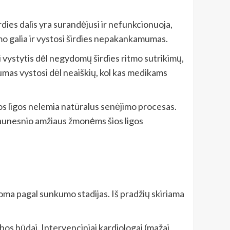
rdies dalis yra surandėjusi ir nefunkcionuoja,
imo galia ir vystosi širdies nepakankamumas.
i vystytis dėl negydomų širdies ritmo sutrikimų,
mas vystosi dėl neaiškių, kol kas medikams
os ligos nelemia natūralus senėjimo procesas.
aunesnio amžiaus žmonėms šios ligos
toma pagal sunkumo stadijas. Iš pradžių skiriama
bos būdai. Intervenciniai kardiologai (mažai