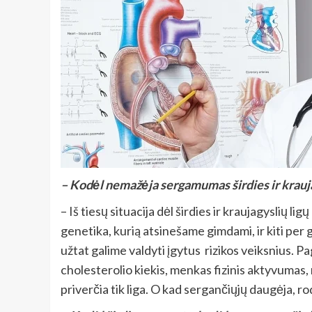
– Kodėl nemažėja sergamumas širdies ir krauj
– Iš tiesų situacija dėl širdies ir kraujagyslių li
genetika, kurią atsinešame gimdami, ir kiti per g
užtat galime valdyti įgytus rizikos veiksnius. Pa
cholesterolio kiekis, menkas fizinis aktyvumas, 
priverčia tik liga. O kad sergančiųjų daugėja, ro