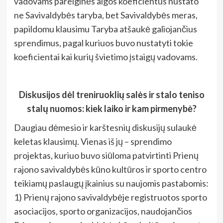
vadovams pareiginės algos koeficientus nustato
ne Savivaldybės taryba, bet Savivaldybės meras,
papildomu klausimu Taryba atšaukė galiojančius
sprendimus, pagal kuriuos buvo nustatyti tokie
koeficientai kai kurių švietimo įstaigų vadovams.
Diskusijos dėl treniruoklių salės ir stalo teniso
stalų nuomos: kiek laiko ir kam pirmenybė?
Daugiau dėmesio ir karštesnių diskusijų sulaukė
keletas klausimų. Vienas iš jų – sprendimo
projektas, kuriuo buvo siūloma patvirtinti Prienų
rajono savivaldybės kūno kultūros ir sporto centro
teikiamų paslaugų įkainius su naujomis pastabomis:
1) Prienų rajono savivaldybėje registruotos sporto
asociacijos, sporto organizacijos, naudojančios