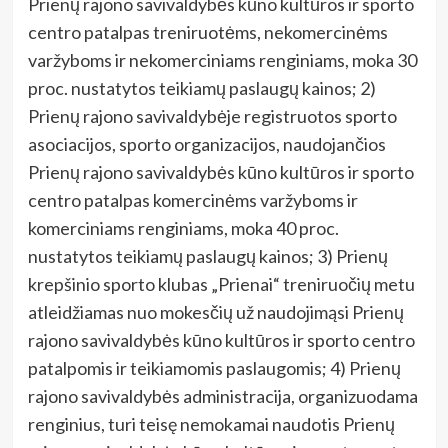
Prienų rajono savivaldybės kūno kultūros ir sporto
centro patalpas treniruotėms, nekomercinėms
varžyboms ir nekomerciniams renginiams, moka 30
proc. nustatytos teikiamų paslaugų kainos; 2)
Prienų rajono savivaldybėje registruotos sporto
asociacijos, sporto organizacijos, naudojančios
Prienų rajono savivaldybės kūno kultūros ir sporto
centro patalpas komercinėms varžyboms ir
komerciniams renginiams, moka 40 proc.
nustatytos teikiamų paslaugų kainos; 3) Prienų
krepšinio sporto klubas „Prienai“ treniruočių metu
atleidžiamas nuo mokesčių už naudojimąsi Prienų
rajono savivaldybės kūno kultūros ir sporto centro
patalpomis ir teikiamomis paslaugomis; 4) Prienų
rajono savivaldybės administracija, organizuodama
renginius, turi teisę nemokamai naudotis Prienų