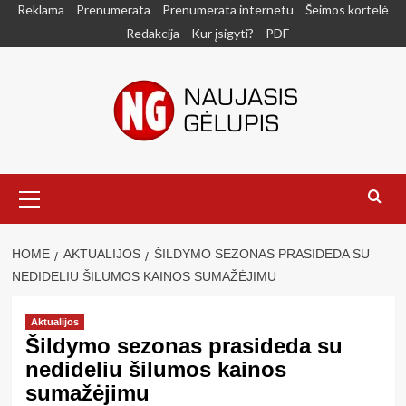
Skip
Reklama
Prenumerata
Prenumerata internetu
Šeimos kortelė
to
Redakcija
Kur įsigyti?
PDF
content
Primary
Menu
HOME
AKTUALIJOS
ŠILDYMO SEZONAS PRASIDEDA SU
NEDIDELIU ŠILUMOS KAINOS SUMAŽĖJIMU
Aktualijos
Šildymo sezonas prasideda su
nedideliu šilumos kainos
sumažėjimu