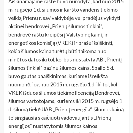
Aiškinamajame rašte buvo nurodyta, kad nuo 2015
m. rugsėjo 1 d. šilumos ir karšto vandens tiekimo
veiklą Prienų r. savivaldybėje vėl pradėjus vykdyti
akcinei bendrovei „Prienų šilumos tinklai“,
bendrovė raštu kreipėsi į Valstybinę kainų ir
energetikos komisiją (VKEK) ir prašė išaiškinti,
kokia šilumos kaina turėtų būti taikoma nuo
minėtos datos iki tol, kol bus nustatyta AB „Prienų
šilumos tinklai“ bazinė šilumos kaina. Spalio 5 d.
buvo gautas paaiškinimas, kuriame išreikšta
nuomonė, jog nuo 2015 m. rugsėjo 1 d. iki tol, kol
VKEK išduos šilumos tiekimo licenciją Bendrovei,
šilumos vartotojams, kuriems iki 2015 m. rugsėjo 1
d. šilumą tiekė UAB „Prienų energija“, šilumos kainą
teisingiausia skaičiuoti vadovaujantis „Prienų
energijos“ nustatytomis šilumos kainos