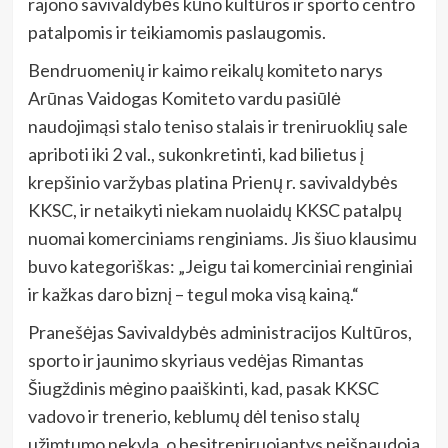
rajono savivaldybės kūno kultūros ir sporto centro
patalpomis ir teikiamomis paslaugomis.
Bendruomenių ir kaimo reikalų komiteto narys
Arūnas Vaidogas Komiteto vardu pasiūlė
naudojimąsi stalo teniso stalais ir treniruoklių sale
apriboti iki 2 val., sukonkretinti, kad bilietus į
krepšinio varžybas platina Prienų r. savivaldybės
KKSC, ir netaikyti niekam nuolaidų KKSC patalpų
nuomai komerciniams renginiams. Jis šiuo klausimu
buvo kategoriškas: „Jeigu tai komerciniai renginiai
ir kažkas daro biznį – tegul moka visą kainą.“
Pranešėjas Savivaldybės administracijos Kultūros,
sporto ir jaunimo skyriaus vedėjas Rimantas
Šiugždinis mėgino paaiškinti, kad, pasak KKSC
vadovo ir trenerio, keblumų dėl teniso stalų
užimtumo nekyla, o besitreniruojantys neišnaudoja