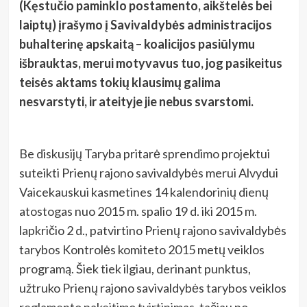
(Kęstučio paminklo postamento, aikštelės bei
laiptų) įrašymo į Savivaldybės administracijos
buhalterinę apskaitą – koalicijos pasiūlymu
išbrauktas, merui motyvavus tuo, jog pasikeitus
teisės aktams tokių klausimų galima
nesvarstyti, ir ateityje jie nebus svarstomi.
Be diskusijų Taryba pritarė sprendimo projektui
suteikti Prienų rajono savivaldybės merui Alvydui
Vaicekauskui kasmetines 14 kalendorinių dienų
atostogas nuo 2015 m. spalio 19 d. iki 2015 m.
lapkričio 2 d., patvirtino Prienų rajono savivaldybės
tarybos Kontrolės komiteto 2015 metų veiklos
programą. Šiek tiek ilgiau, derinant punktus,
užtruko Prienų rajono savivaldybės tarybos veiklos