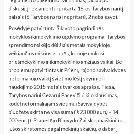
reglamento pakeitimo tvirtinimas, tačiau po
diskusijų reglamentui pritarta 16-os Tarybos narių
balsais (6 Tarybos nariai nepritarė, 2 nebalsavo).
Posėdyje patvirtinta Šilavoto pagrindinės
mokyklos ikimokyklinio ugdymo programa. Tarybos
sprendimo reikėjo dėl šiais metais mokykloje
veikiančios mišrios grupės, kurioje mokosi
priešmokyklinio ir ikimokyklinio amžiaus vaikai. Be
problemų patvirtintas ir Prienų rajono savivaldybės
neformaliojo vaikų švietimo lėšų skyrimo ir
naudojimo 2015 metais tvarkos aprašas. Tiesa,
Tarybos nariui Cezarui Pacevičiui kilo klausimas,
kodėl neformaliajam švietimui Savivaldybės
biudžete skirta ne visa suma (iš 23 000 eurų – 14
000 eurų). Pranešėjo Rimvydo Zailsko paaiškinimu,
lėšos skirstomos pagal mokinių skaičių, o dabar į