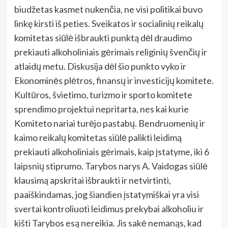
biudžetas kasmet nukenčia, ne visi politikai buvo
linkę kirsti iš peties. Sveikatos ir socialinių reikalų
komitetas siūlė išbraukti punktą dėl draudimo
prekiauti alkoholiniais gėrimais religinių švenčių ir
atlaidų metu. Diskusija dėl šio punkto vyko ir
Ekonominės plėtros, finansų ir investicijų komitete.
Kultūros, švietimo, turizmo ir sporto komitete
sprendimo projektui nepritarta, nes kai kurie
Komiteto nariai turėjo pastabų. Bendruomenių ir
kaimo reikalų komitetas siūlė palikti leidimą
prekiauti alkoholiniais gėrimais, kaip įstatyme, iki 6
laipsnių stiprumo. Tarybos narys A. Vaidogas siūlė
klausimą apskritai išbraukti ir netvirtinti,
paaiškindamas, jog šiandien įstatymiškai yra visi
svertai kontroliuoti leidimus prekybai alkoholiu ir
kišti Tarybos esą nereikia. Jis sakė nemanąs, kad