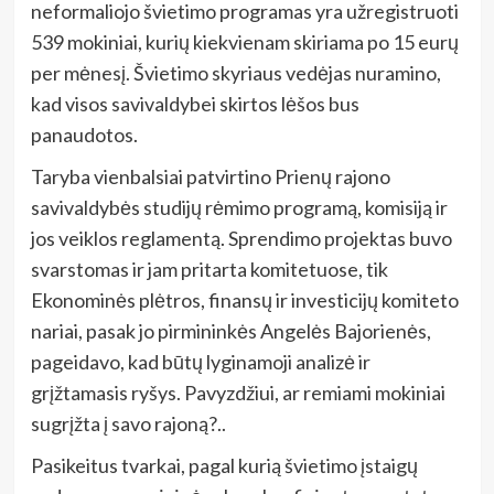
neformaliojo švietimo programas yra užregistruoti
539 mokiniai, kurių kiekvienam skiriama po 15 eurų
per mėnesį. Švietimo skyriaus vedėjas nuramino,
kad visos savivaldybei skirtos lėšos bus
panaudotos.
Taryba vienbalsiai patvirtino Prienų rajono
savivaldybės studijų rėmimo programą, komisiją ir
jos veiklos reglamentą. Sprendimo projektas buvo
svarstomas ir jam pritarta komitetuose, tik
Ekonominės plėtros, finansų ir investicijų komiteto
nariai, pasak jo pirmininkės Angelės Bajorienės,
pageidavo, kad būtų lyginamoji analizė ir
grįžtamasis ryšys. Pavyzdžiui, ar remiami mokiniai
sugrįžta į savo rajoną?..
Pasikeitus tvarkai, pagal kurią švietimo įstaigų