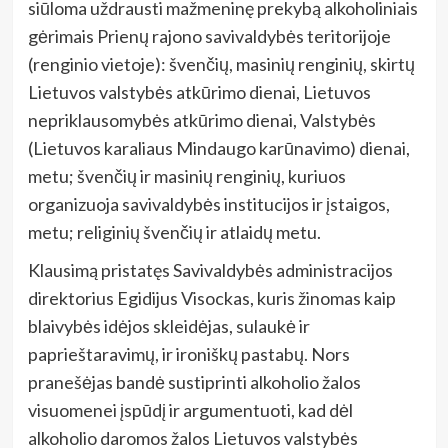
siūloma uždrausti mažmeninę prekybą alkoholiniais
gėrimais Prienų rajono savivaldybės teritorijoje
(renginio vietoje): švenčių, masinių renginių, skirtų
Lietuvos valstybės atkūrimo dienai, Lietuvos
nepriklausomybės atkūrimo dienai, Valstybės
(Lietuvos karaliaus Mindaugo karūnavimo) dienai,
metu; švenčių ir masinių renginių, kuriuos
organizuoja savivaldybės institucijos ir įstaigos,
metu; religinių švenčių ir atlaidų metu.
Klausimą pristatęs Savivaldybės administracijos
direktorius Egidijus Visockas, kuris žinomas kaip
blaivybės idėjos skleidėjas, sulaukė ir
paprieštaravimų, ir ironiškų pastabų. Nors
pranešėjas bandė sustiprinti alkoholio žalos
visuomenei įspūdį ir argumentuoti, kad dėl
alkoholio daromos žalos Lietuvos valstybės