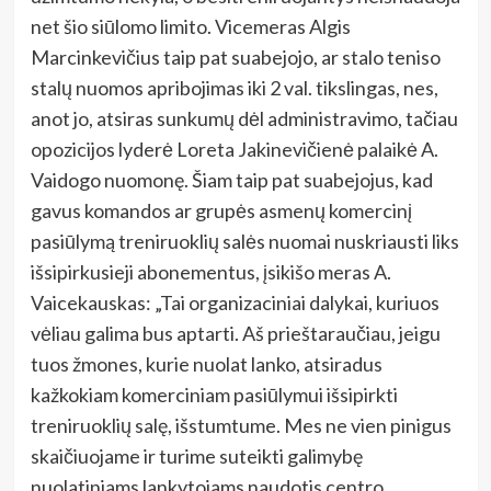
net šio siūlomo limito. Vicemeras Algis
Marcinkevičius taip pat suabejojo, ar stalo teniso
stalų nuomos apribojimas iki 2 val. tikslingas, nes,
anot jo, atsiras sunkumų dėl administravimo, tačiau
opozicijos lyderė Loreta Jakinevičienė palaikė A.
Vaidogo nuomonę. Šiam taip pat suabejojus, kad
gavus komandos ar grupės asmenų komercinį
pasiūlymą treniruoklių salės nuomai nuskriausti liks
išsipirkusieji abonementus, įsikišo meras A.
Vaicekauskas: „Tai organizaciniai dalykai, kuriuos
vėliau galima bus aptarti. Aš prieštaraučiau, jeigu
tuos žmones, kurie nuolat lanko, atsiradus
kažkokiam komerciniam pasiūlymui išsipirkti
treniruoklių salę, išstumtume. Mes ne vien pinigus
skaičiuojame ir turime suteikti galimybę
nuolatiniams lankytojams naudotis centro