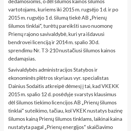
dedamosiomis, o dėl šilumos kainos šilumos
vartotojams, kuriems iki 2015 m. rugsėjo 1 d. ir po
2015 m. rugsėjo 1 d. šilumą tiekė AB „Prienų
šilumos tinklai“, turėtų pareikšti savo nuomonę
Prienų rajono savivaldybė, kuri yra išdavusi
bendrovei licenciją ir 2014 m. spalio 30 d.
sprendimu Nr. T3-210 nustačiusi šilumos kainos
dedamąsias.
Savivaldybės administracijos Statybos ir
ekonominės plėtros skyriaus vyr. specialistas
Dainius Sodaitis atkreipė dėmesį į tai, kad VKEKK
2015 m. spalio 12 d. posėdyje svarstys klausimus
dėl šilumos tiekimo licencijos AB „Prienų šilumos
tinklai“ suteikimo, tačiau, kol VKEK nustatys bazinę
šilumos kainą Prienų šilumos tinklams, laikinai kaina
nustatyta pagal „Prienų energijos“ skaičiavimo