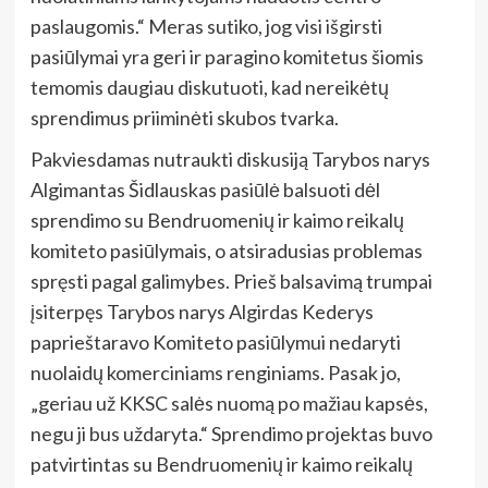
paslaugomis.“ Meras sutiko, jog visi išgirsti
pasiūlymai yra geri ir paragino komitetus šiomis
temomis daugiau diskutuoti, kad nereikėtų
sprendimus priiminėti skubos tvarka.
Pakviesdamas nutraukti diskusiją Tarybos narys
Algimantas Šidlauskas pasiūlė balsuoti dėl
sprendimo su Bendruomenių ir kaimo reikalų
komiteto pasiūlymais, o atsiradusias problemas
spręsti pagal galimybes. Prieš balsavimą trumpai
įsiterpęs Tarybos narys Algirdas Kederys
paprieštaravo Komiteto pasiūlymui nedaryti
nuolaidų komerciniams renginiams. Pasak jo,
„geriau už KKSC salės nuomą po mažiau kapsės,
negu ji bus uždaryta.“ Sprendimo projektas buvo
patvirtintas su Bendruomenių ir kaimo reikalų