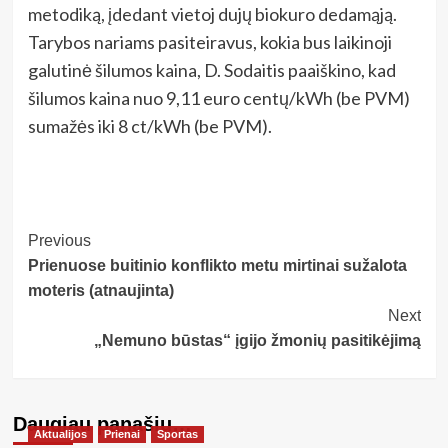
metodiką, įdedant vietoj dujų biokuro dedamąją.
Tarybos nariams pasiteiravus, kokia bus laikinoji
galutinė šilumos kaina, D. Sodaitis paaiškino, kad
šilumos kaina nuo 9,11 euro centų/kWh (be PVM)
sumažės iki 8 ct/kWh (be PVM).
Post
Previous
Prienuose buitinio konflikto metu mirtinai sužalota
Navigation
moteris (atnaujinta)
Next
„Nemuno būstas“ įgijo žmonių pasitikėjimą
Daugiau panašių…
Aktualijos
Prienai
Sportas