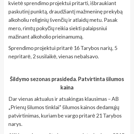
kvietė sprendimo projektui pritarti, išbraukiant
paskutinį punktą, draudžiantį mažmeninę prekybą
alkoholiu religinių švenčių ir atlaidų metu. Pasak
mero, rimtų pokyčių reikia siekti palaipsniui
mažinant alkoholio prieinamumą.
Sprendimo projektui pritarė 16 Tarybos narių, 5
nepritarė, 2 susilaikė, vienas nebalsavo.
Šildymo sezonas prasideda. Patvirtinta šilumos
kaina
Dar vienas aktualus ir atsakingas klausimas – AB
„Prienų šilumos tinklai“ šilumos kainos dedamųjų
patvirtinimas, kuriam be vargo pritarė 21 Tarybos
narys.