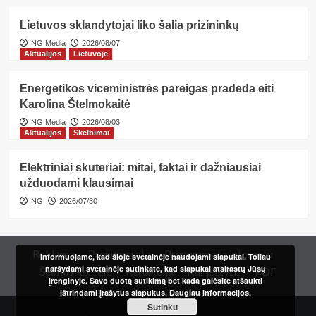
Lietuvos sklandytojai liko šalia prizininkų
NG Media
2026/08/07
Aktualijos
Lietuvoje
Energetikos viceministrės pareigas pradeda eiti
Karolina Štelmokaitė
NG Media
2026/08/03
Aktualijos
Skelbimai
Elektriniai skuteriai: mitai, faktai ir dažniausiai
užduodami klausimai
NG
2026/07/30
Reklama
Prenumerata
Prenumerata internetu
Informuojame, kad šioje svetainėje naudojami slapukai. Toliau
naršydami svetainėje sutinkate, kad slapukai atsirastų Jūsų
Šeimos kortelė
Redakcija
Kur įsigyti?
PDF
įrenginyje. Savo duotą sutikimą bet kada galėsite atšaukti
ištrindami įrašytus slapukus.
Daugiau informacijos.
Sutinku