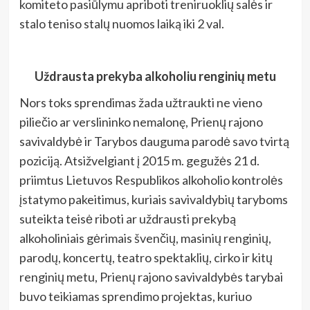
komiteto pasiūlymu apriboti treniruoklių salės ir
stalo teniso stalų nuomos laiką iki 2 val.
Uždrausta prekyba alkoholiu renginių metu
Nors toks sprendimas žada užtraukti ne vieno
piliečio ar verslininko nemalonę, Prienų rajono
savivaldybė ir Tarybos dauguma parodė savo tvirtą
poziciją. Atsižvelgiant į 2015 m. gegužės 21 d.
priimtus Lietuvos Respublikos alkoholio kontrolės
įstatymo pakeitimus, kuriais savivaldybių taryboms
suteikta teisė riboti ar uždrausti prekybą
alkoholiniais gėrimais švenčių, masinių renginių,
parodų, koncertų, teatro spektaklių, cirko ir kitų
renginių metu, Prienų rajono savivaldybės tarybai
buvo teikiamas sprendimo projektas, kuriuo