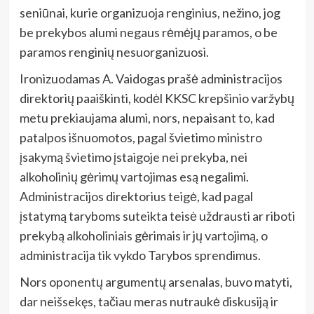
seniūnai, kurie organizuoja renginius, nežino, jog
be prekybos alumi negaus rėmėjų paramos, o be
paramos renginių nesuorganizuosi.
Ironizuodamas A. Vaidogas prašė administracijos
direktorių paaiškinti, kodėl KKSC krepšinio varžybų
metu prekiaujama alumi, nors, nepaisant to, kad
patalpos išnuomotos, pagal švietimo ministro
įsakymą švietimo įstaigoje nei prekyba, nei
alkoholinių gėrimų vartojimas esą negalimi.
Administracijos direktorius teigė, kad pagal
įstatymą taryboms suteikta teisė uždrausti ar riboti
prekybą alkoholiniais gėrimais ir jų vartojimą, o
administracija tik vykdo Tarybos sprendimus.
Nors oponentų argumentų arsenalas, buvo matyti,
dar neišsekęs, tačiau meras nutraukė diskusiją ir