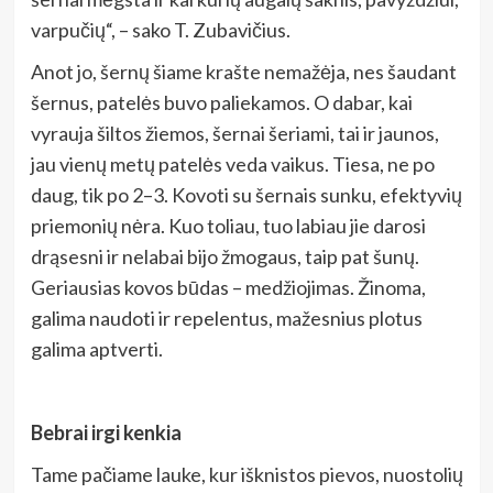
varpučių“, – sako T. Zubavičius.
Anot jo, šernų šiame krašte nemažėja, nes šaudant
šernus, patelės buvo paliekamos. O dabar, kai
vyrauja šiltos žiemos, šernai šeriami, tai ir jaunos,
jau vienų metų patelės veda vaikus. Tiesa, ne po
daug, tik po 2–3. Kovoti su šernais sunku, efektyvių
priemonių nėra. Kuo toliau, tuo labiau jie darosi
drąsesni ir nelabai bijo žmogaus, taip pat šunų.
Geriausias kovos būdas – medžiojimas. Žinoma,
galima naudoti ir repelentus, mažesnius plotus
galima aptverti.
Bebrai irgi kenkia
Tame pačiame lauke, kur išknistos pievos, nuostolių