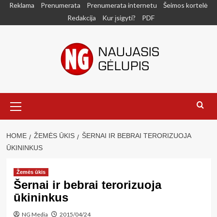
Skip
Reklama
Prenumerata
Prenumerata internetu
Šeimos kortelė
to
Redakcija
Kur įsigyti?
PDF
content
Primary
Menu
HOME
ŽEMĖS ŪKIS
ŠERNAI IR BEBRAI TERORIZUOJA
ŪKININKUS
Žemės ūkis
Šernai ir bebrai terorizuoja
ūkininkus
NG Media
2015/04/24