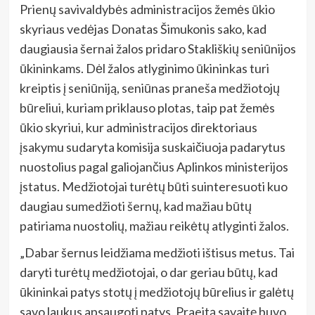
Prienų savivaldybės administracijos žemės ūkio
skyriaus vedėjas Donatas Šimukonis sako, kad
daugiausia šernai žalos pridaro Stakliškių seniūnijos
ūkininkams. Dėl žalos atlyginimo ūkininkas turi
kreiptis į seniūniją, seniūnas praneša medžiotojų
būreliui, kuriam priklauso plotas, taip pat žemės
ūkio skyriui, kur administracijos direktoriaus
įsakymu sudaryta komisija suskaičiuoja padarytus
nuostolius pagal galiojančius Aplinkos ministerijos
įstatus. Medžiotojai turėtų būti suinteresuoti kuo
daugiau sumedžioti šernų, kad mažiau būtų
patiriama nuostolių, mažiau reikėtų atlyginti žalos.
„Dabar šernus leidžiama medžioti ištisus metus. Tai
daryti turėtų medžiotojai, o dar geriau būtų, kad
ūkininkai patys stotų į medžiotojų būrelius ir galėtų
savo laukus apsaugoti patys. Praeitą savaitę buvo