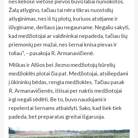
nes keliose vietose pievos buvo labai nuniokotos.
Žalą atlygino, tačiau tai nėra tikras nuostolių
atlyginimas, nes iš tų plotų, kuriuos atsėjame ir
išlyginame, derliaus jau negauname. Negaliu sakyti,
kad medžiotojai ar valdininkai nepadeda, tačiau šių
priemonių per mažai, nes šernai knisa pievas ir
toliau“, – pasakoja R. Armanavičienė.
Miškas ir Alšios bei Jiezno medžiotojų būrelių
medžioklės plotai čia pat. Medžiotojai, atsiliepdami
į ūkininkų bėdas, rengia medžiokles. Tačiau pasak
R. Armanavičienės, ištisai per naktis medžiotojai
irgi negali sėdėti. Be to, buvo naudojami ir
repelentai šernams atbaidyti. Sako, kad šiek tiek
padeda, bet preparatas greitai išgaruoja.