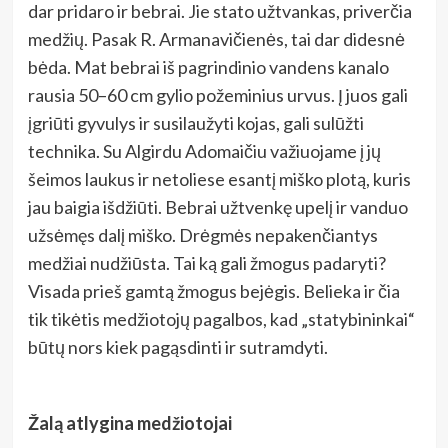
dar pridaro ir bebrai. Jie stato užtvankas, priverčia
medžių. Pasak R. Armanavičienės, tai dar didesnė
bėda. Mat bebrai iš pagrindinio vandens kanalo
rausia 50–60 cm gylio požeminius urvus. Į juos gali
įgriūti gyvulys ir susilaužyti kojas, gali sulūžti
technika. Su Algirdu Adomaičiu važiuojame į jų
šeimos laukus ir netoliese esantį miško plotą, kuris
jau baigia išdžiūti. Bebrai užtvenkę upelį ir vanduo
užsėmęs dalį miško. Drėgmės nepakenčiantys
medžiai nudžiūsta. Tai ką gali žmogus padaryti?
Visada prieš gamtą žmogus bejėgis. Belieka ir čia
tik tikėtis medžiotojų pagalbos, kad „statybininkai“
būtų nors kiek pagąsdinti ir sutramdyti.
Žalą atlygina medžiotojai