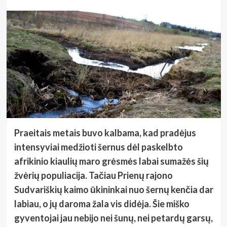
Praeitais metais buvo kalbama, kad pradėjus
intensyviai medžioti šernus dėl paskelbto
afrikinio kiaulių maro grėsmės labai sumažės šių
žvėrių populiacija. Tačiau Prienų rajono
Sudvariškių kaimo ūkininkai nuo šernų kenčia dar
labiau, o jų daroma žala vis didėja. Šie miško
gyventojai jau nebijo nei šunų, nei petardų garsų,