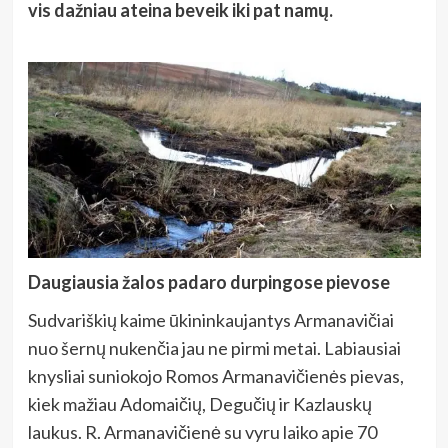
vis dažniau ateina beveik iki pat namų.
Daugiausia žalos padaro durpingose pievose
Sudvariškių kaime ūkininkaujantys Armanavičiai
nuo šernų nukenčia jau ne pirmi metai. Labiausiai
knysliai suniokojo Romos Armanavičienės pievas,
kiek mažiau Adomaičių, Degučių ir Kazlauskų
laukus. R. Armanavičienė su vyru laiko apie 70