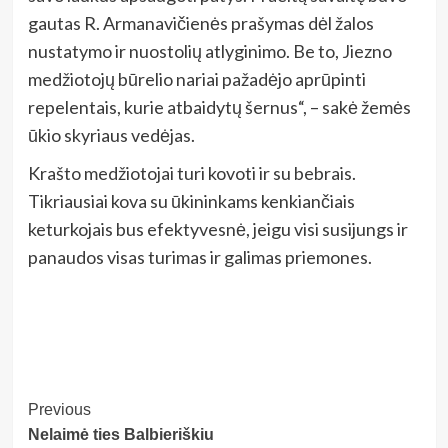
gautas R. Armanavičienės prašymas dėl žalos
nustatymo ir nuostolių atlyginimo. Be to, Jiezno
medžiotojų būrelio nariai pažadėjo aprūpinti
repelentais, kurie atbaidytų šernus“, – sakė žemės
ūkio skyriaus vedėjas.
Krašto medžiotojai turi kovoti ir su bebrais.
Tikriausiai kova su ūkininkams kenkiančiais
keturkojais bus efektyvesnė, jeigu visi susijungs ir
panaudos visas turimas ir galimas priemones.
Post
Previous
Nelaimė ties Balbieriškiu
Navigation