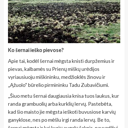
Ko šernai ieško pievose?
Apie tai, kodėl šernai mėgsta knisti durpžemius ir
pievas, kalbamės su Prienų miškų urėdijos
vyriausiuoju miškininku, medžioklės žinovu ir
„Ąžuolo“ būrelio pirmininku Tadu Zubavičiumi.
„Šiuo metu šernai daugiausia knisa tuos laukus, kur
randa grambuolių arba kurklių lervų. Pastebėta,
kad šio maisto jie mėgsta ieškoti buvusiose karvių
ganyklose, nes po mėšlu irgi randa lervų. Be to,
šernai mėgsta ir kai kurių augalų šaknis, pavyzdžiui,