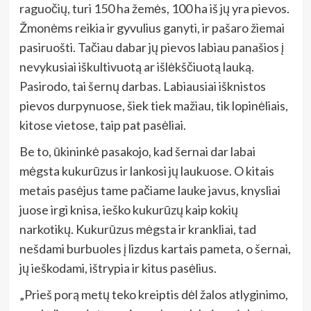
raguočių, turi 150 ha žemės, 100 ha iš jų yra pievos.
Žmonėms reikia ir gyvulius ganyti, ir pašaro žiemai
pasiruošti. Tačiau dabar jų pievos labiau panašios į
nevykusiai iškultivuotą ar išlėkščiuotą lauką.
Pasirodo, tai šernų darbas. Labiausiai išknistos
pievos durpynuose, šiek tiek mažiau, tik lopinėliais,
kitose vietose, taip pat pasėliai.
Be to, ūkininkė pasakojo, kad šernai dar labai
mėgsta kukurūzus ir lankosi jų laukuose. O kitais
metais pasėjus tame pačiame lauke javus, knysliai
juose irgi knisa, ieško kukurūzų kaip kokių
narkotikų. Kukurūzus mėgsta ir krankliai, tad
nešdami burbuoles į lizdus kartais pameta, o šernai,
jų ieškodami, ištrypia ir kitus pasėlius.
„Prieš porą metų teko kreiptis dėl žalos atlyginimo,