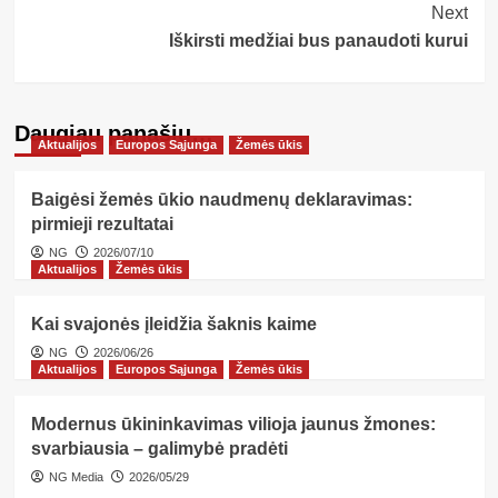
Next
Iškirsti medžiai bus panaudoti kurui
Daugiau panašių…
Aktualijos
Europos Sąjunga
Žemės ūkis
Baigėsi žemės ūkio naudmenų deklaravimas:
pirmieji rezultatai
NG
2026/07/10
Aktualijos
Žemės ūkis
Kai svajonės įleidžia šaknis kaime
NG
2026/06/26
Aktualijos
Europos Sąjunga
Žemės ūkis
Modernus ūkininkavimas vilioja jaunus žmones:
svarbiausia – galimybė pradėti
NG Media
2026/05/29