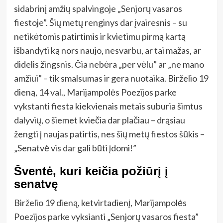
sidabrinį amžių spalvingoje „Senjorų vasaros
fiestoje”. Šių metų renginys dar įvairesnis – su
netikėtomis patirtimis ir kvietimu pirmą kartą
išbandyti ką nors naujo, nesvarbu, ar tai mažas, ar
didelis žingsnis. Čia nebėra „per vėlu” ar „ne mano
amžiui” – tik smalsumas ir gera nuotaika. Birželio 19
dieną, 14 val., Marijampolės Poezijos parke
vykstanti fiesta kiekvienais metais suburia šimtus
dalyvių, o šiemet kviečia dar plačiau – drąsiau
žengti į naujas patirtis, nes šių metų fiestos šūkis –
„Senatvė vis dar gali būti įdomi!”
Šventė, kuri keičia požiūrį į
senatvę
Birželio 19 dieną, ketvirtadienį, Marijampolės
Poezijos parke vyksianti „Senjorų vasaros fiesta”