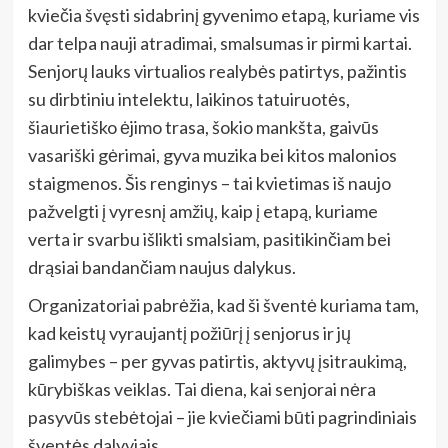
kviečia švęsti sidabrinį gyvenimo etapą, kuriame vis
dar telpa nauji atradimai, smalsumas ir pirmi kartai.
Senjorų lauks virtualios realybės patirtys, pažintis
su dirbtiniu intelektu, laikinos tatuiruotės,
šiaurietiško ėjimo trasa, šokio mankšta, gaivūs
vasariški gėrimai, gyva muzika bei kitos malonios
staigmenos. Šis renginys – tai kvietimas iš naujo
pažvelgti į vyresnį amžių, kaip į etapą, kuriame
verta ir svarbu išlikti smalsiam, pasitikinčiam bei
drąsiai bandančiam naujus dalykus.
Organizatoriai pabrėžia, kad ši šventė kuriama tam,
kad keistų vyraujantį požiūrį į senjorus ir jų
galimybes – per gyvas patirtis, aktyvų įsitraukimą,
kūrybiškas veiklas. Tai diena, kai senjorai nėra
pasyvūs stebėtojai – jie kviečiami būti pagrindiniais
šventės dalyviais.