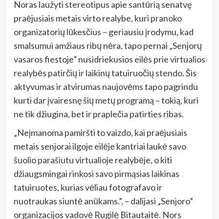
Noras laužyti stereotipus apie santūrią senatvę
praėjusiais metais virto realybe, kuri pranoko
organizatorių lūkesčius – geriausiu įrodymu, kad
smalsumui amžiaus ribų nėra, tapo pernai „Senjorų
vasaros fiestoje” nusidriekusios eilės prie virtualios
realybės patirčių ir laikinų tatuiruočių stendo. Šis
aktyvumas ir atvirumas naujovėms tapo pagrindu
kurti dar įvairesnę šių metų programą – tokią, kuri
ne tik džiugina, bet ir praplečia patirties ribas.
„Neįmanoma pamiršti to vaizdo, kai praėjusiais
metais senjorai ilgoje eilėje kantriai laukė savo
šuolio parašiutu virtualioje realybėje, o kiti
džiaugsmingai rinkosi savo pirmąsias laikinas
tatuiruotes, kurias vėliau fotografavo ir
nuotraukas siuntė anūkams.”, – dalijasi „Senjoro”
organizacijos vadovė Rugilė Bitautaitė. Nors