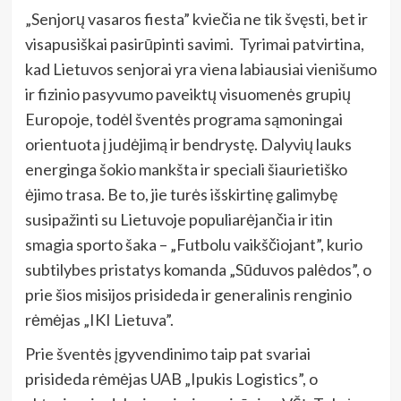
„Senjorų vasaros fiesta” kviečia ne tik švęsti, bet ir
visapusiškai pasirūpinti savimi. Tyrimai patvirtina,
kad Lietuvos senjorai yra viena labiausiai vienišumo
ir fizinio pasyvumo paveiktų visuomenės grupių
Europoje, todėl šventės programa sąmoningai
orientuota į judėjimą ir bendrystę. Dalyvių lauks
energinga šokio mankšta ir speciali šiaurietiško
ėjimo trasa. Be to, jie turės išskirtinę galimybę
susipažinti su Lietuvoje populiarėjančia ir itin
smagia sporto šaka – „Futbolu vaikščiojant”, kurio
subtilybes pristatys komanda „Sūduvos palėdos”, o
prie šios misijos prisideda ir generalinis renginio
rėmėjas „IKI Lietuva”.
Prie šventės įgyvendinimo taip pat svariai
prisideda rėmėjas UAB „Ipukis Logistics”, o