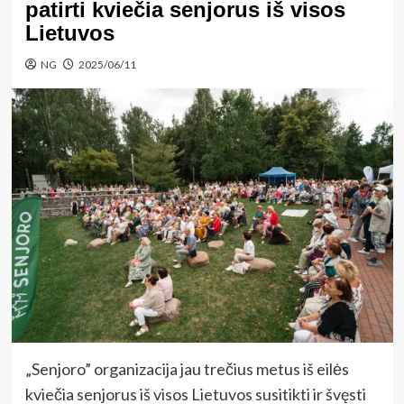
patirti kviečia senjorus iš visos
Lietuvos
NG
2025/06/11
„Senjoro” organizacija jau trečius metus iš eilės
kviečia senjorus iš visos Lietuvos susitikti ir švęsti