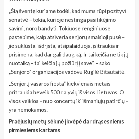
„Šią šventę kuriame todėl, kad mums rūpi pozityvi
senatvė – tokia, kurioje nestinga pasitikėjimo
savimi, noro bandyti. Tokiuose renginiuose
pastebime, kaip atsiveria senjorų smalsioji pusė –
jie suklūsta, išdrįsta, atsipalaiduoja, įsitraukia ir
prisimena, kad dar gali daug ką. Ir tai keičia ne tik jų
nuotaiką – tai keičia jų požiūrį į save”, – sako
„Senjoro” organizacijos vadovė Rugilė Bitautaitė.
„Senjorų vasaros fiesta” kiekvienais metais
pritraukia beveik 500 dalyvių iš visos Lietuvos. O
visos veiklos – nuo koncertų iki išmaniųjų patirčių –
yra nemokamos.
Praėjusių metų sėkmė įkvėpė dar drąsesniems
pirmiesiems kartams