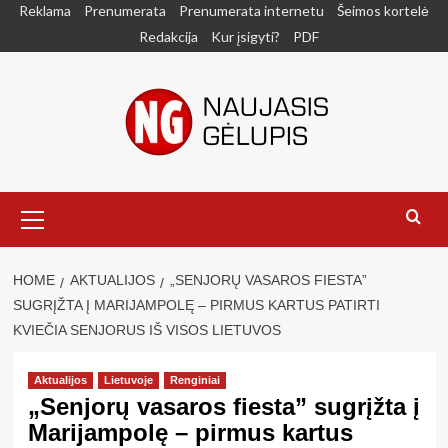
Skip
Reklama
Prenumerata
Prenumerata internetu
Šeimos kortelė
to
Redakcija
Kur įsigyti?
PDF
content
Primary
Menu
HOME
AKTUALIJOS
„SENJORŲ VASAROS FIESTA”
SUGRĮŽTA Į MARIJAMPOLĘ – PIRMUS KARTUS PATIRTI
KVIEČIA SENJORUS IŠ VISOS LIETUVOS
Aktualijos
Lietuvoje
Renginiai
„Senjorų vasaros fiesta” sugrįžta į
Marijampolę – pirmus kartus