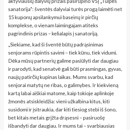
aktyviausių dalyvių prizais pasirūpino VŠĮ „Tulpės
sanatorija”: šventės dalyviai turės progą laimėti net
15 kuponų apsilankymui baseinų ir pirčių
komplekse, o vienam laimingajam atiteks
pagrindinis prizas – kelialapis į sanatoriją.
„Siekiame, kad ši šventė būtų padrąsinimas
senjorams rūpintis savimi – tiek kūnu, tiek vidumi.
Dėka mūsų partnerių galime pasiūlyti dar daugiau
ir parodyti, kad senatvė gali būti prasmingas, gyvas,
naujų patirčių kupinas laikas. Mums svarbu, kad
senjorai matytų ne ribas, o galimybes. Ir kiekvieną
kartą labai aiškiai matome, kaip tokioje aplinkoje
žmonės atsiskleidžia: vieni užkalbina kitus, kiti
susidomi ir įsitraukia, dar kiti tiesiog stebi iš šono,
bet kitais metais grįžta drąsesni – pasiruošę
išbandyti dar daugiau. Ir mums tai – svarbiausias