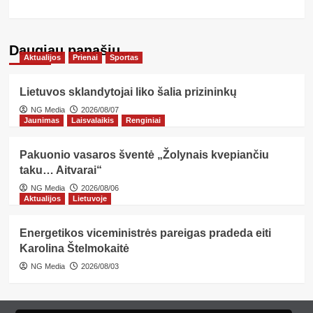
Daugiau panašių…
Aktualijos
Prienai
Sportas
Lietuvos sklandytojai liko šalia prizininkų
NG Media
2026/08/07
Jaunimas
Laisvalaikis
Renginiai
Pakuonio vasaros šventė „Žolynais kvepiančiu
taku… Aitvarai“
NG Media
2026/08/06
Aktualijos
Lietuvoje
Energetikos viceministrės pareigas pradeda eiti
Karolina Štelmokaitė
NG Media
2026/08/03