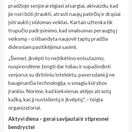
pradžioje senjorai elgiasi atsargiai, akivaizdu, kad
jie nori būti įtraukti, atrasti naujų patirčių ir drąsiai
įsitraukti į siūlomas veiklas. Kartais užtenka tik
trupučio padrąsinimo, kad smalsumas peraugtų į
veiksmą – o išbandyta naujovė taptų pradžia
didesniam pasitikėjimui savimi.
„Šiemet, įkvėpti to neįtikėtino entuziazmo,
nusprendėme žengti dar toliau ir supažindinti
senjorus su dirbtiniu intelektu, paversdami jį ne
bauginančia technologija, o smagiu kūrybos
įrankiu. Norime, kad kiekvienas atėjęs atrastų
kažką, kas jį nustebintų ir įkvėptų”, – teigia
organizatoriai.
Aktyvi diena – gerai savijautai ir stipresnei
bendrystei