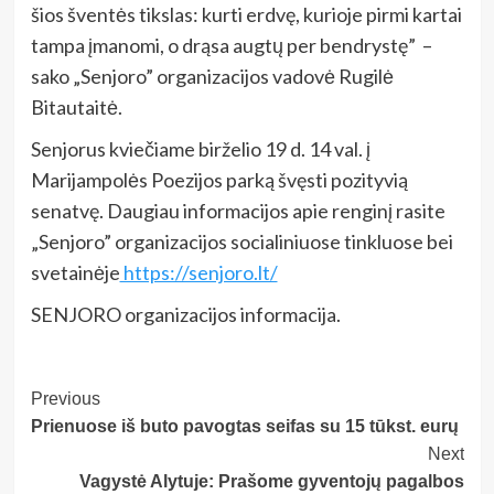
šios šventės tikslas: kurti erdvę, kurioje pirmi kartai
tampa įmanomi, o drąsa augtų per bendrystę” –
sako „Senjoro” organizacijos vadovė Rugilė
Bitautaitė.
Senjorus kviečiame birželio 19 d. 14 val. į
Marijampolės Poezijos parką švęsti pozityvią
senatvę. Daugiau informacijos apie renginį rasite
„Senjoro” organizacijos socialiniuose tinkluose bei
svetainėje
https://senjoro.lt/
SENJORO organizacijos informacija.
Post
Previous
Prienuose iš buto pavogtas seifas su 15 tūkst. eurų
Navigation
Next
Vagystė Alytuje: Prašome gyventojų pagalbos