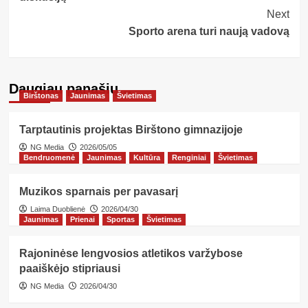
Next
Sporto arena turi naują vadovą
Daugiau panašių…
Birštonas
Jaunimas
Švietimas
Tarptautinis projektas Birštono gimnazijoje
NG Media
2026/05/05
Bendruomenė
Jaunimas
Kultūra
Renginiai
Švietimas
Muzikos sparnais per pavasarį
Laima Duoblienė
2026/04/30
Jaunimas
Prienai
Sportas
Švietimas
Rajoninėse lengvosios atletikos varžybose
paaiškėjo stipriausi
NG Media
2026/04/30