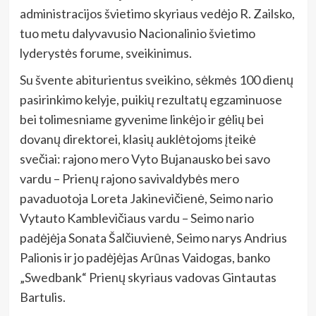
administracijos švietimo skyriaus vedėjo R. Zailsko,
tuo metu dalyvavusio Nacionalinio švietimo
lyderystės forume, sveikinimus.
Su švente abiturientus sveikino, sėkmės 100 dienų
pasirinkimo kelyje, puikių rezultatų egzaminuose
bei tolimesniame gyvenime linkėjo ir gėlių bei
dovanų direktorei, klasių auklėtojoms įteikė
svečiai: rajono mero Vyto Bujanausko bei savo
vardu – Prienų rajono savivaldybės mero
pavaduotoja Loreta Jakinevičienė, Seimo nario
Vytauto Kamblevičiaus vardu – Seimo nario
padėjėja Sonata Šalčiuvienė, Seimo narys Andrius
Palionis ir jo padėjėjas Arūnas Vaidogas, banko
„Swedbank“ Prienų skyriaus vadovas Gintautas
Bartulis.