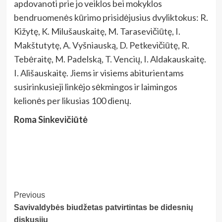
apdovanoti prie jo veiklos bei mokyklos
bendruomenės kūrimo prisidėjusius dvyliktokus: R.
Kižytę, K. Milušauskaitę, M. Tarasevičiūtę, I.
Makštutytę, A. Vyšniauską, D. Petkevičiūtę, R.
Tebėraitę, M. Padelską, T. Vencių, I. Aldakauskaitę.
I. Ališauskaitę. Jiems ir visiems abiturientams
susirinkusieji linkėjo sėkmingos ir laimingos
kelionės per likusias 100 dienų.
Roma Sinkevičiūtė
Post
Previous
Savivaldybės biudžetas patvirtintas be didesnių
Navigation
diskusijų