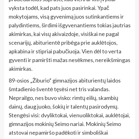
vyksta todėl, kad pats juos pasirinkai. Ypač
mokytojams, visą gyvenimą juos sutinkantiems ir
palydintiems, širdimi išgyvenantiems tokias jautrias
akimirkas, kai visų akivaizdoje, visiškai ne pagal
scenarijų, abiturientė pribėga prie auklėtojos,
apkabina ir stipriai pabučiuoja. Vien dėl to verta
gyventi ir pamiršti mažas nesėkmes, nereikšmingas
akimirkas.
89-osios „Žiburio“ gimnazijos abiturientų laidos
šmtadienio šventė tęsėsi net tris valandas.
Neprailgo, nes buvo visko: rimtų eilių, skambių
dainų, daug juoko, šokių ir talentų pasirodymų.
Stengėsi visi: dvyliktokai, vienuoliktokai, auklėtojai,
gimnazijos mokinių Seimo nariai. Mokinių Seimo
atstovai nepamiršo padėkoti ir simboliškai