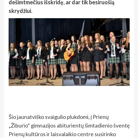
dešimtmečius išskridę, ar dar tik besiruošią
skrydžiui.
Šio jaunatviško svaigulio plukdomi, į Prienų
„Žiburio“ gimnazijos abiturientų šimtadienio šventę
Prienų kultūros ir laisvalaikio centre susirinko