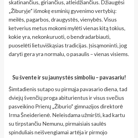
skatinančius, giriančius, atleidžiančius. Džiaugėsi
„Žiburyje“ išmokę esminių gyvenimo vertybių:
meilės, pagarbos, draugystės, vienybės. Visus
ketverius metus mokomi mylėti vienas kitą tokius,
kokie yra, nekonkuruoti, o bendradarbiauti,
puoselėti lietuviškąsias tradicijas. Įsisąmoninti, jog
daryti gera yra normalu, o pasaulis – vienas visiems.
Su švente ir su jaunystės simboliu – pavasariu!
Šimtadienis sutapo su pirmąja pavasario diena, tad
dviejų švenčių proga abiturientus ir visus svečius
pasveikino Prienų „Žiburio“ gimnazijos direktorė
Irma Šneiderienė. Neleisdama užmiršti, kad kartu
su tirpstančiu Nemunu, pirmaisiais saulės
spinduliais neišvengiamai artėja ir pirmojo