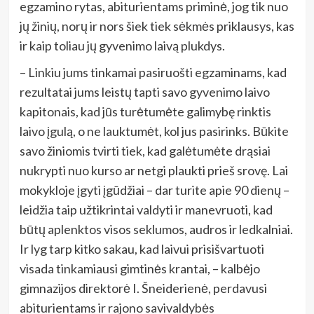
egzamino rytas, abiturientams priminė, jog tik nuo
jų žinių, norų ir nors šiek tiek sėkmės priklausys, kas
ir kaip toliau jų gyvenimo laivą plukdys.
– Linkiu jums tinkamai pasiruošti egzaminams, kad
rezultatai jums leistų tapti savo gyvenimo laivo
kapitonais, kad jūs turėtumėte galimybę rinktis
laivo įgulą, o ne lauktumėt, kol jus pasirinks. Būkite
savo žiniomis tvirti tiek, kad galėtumėte drąsiai
nukrypti nuo kurso ar netgi plaukti prieš srovę. Lai
mokykloje įgyti įgūdžiai – dar turite apie 90 dienų –
leidžia taip užtikrintai valdyti ir manevruoti, kad
būtų aplenktos visos seklumos, audros ir ledkalniai.
Ir lyg tarp kitko sakau, kad laivui prisišvartuoti
visada tinkamiausi gimtinės krantai, – kalbėjo
gimnazijos direktorė I. Šneiderienė, perdavusi
abiturientams ir rajono savivaldybės