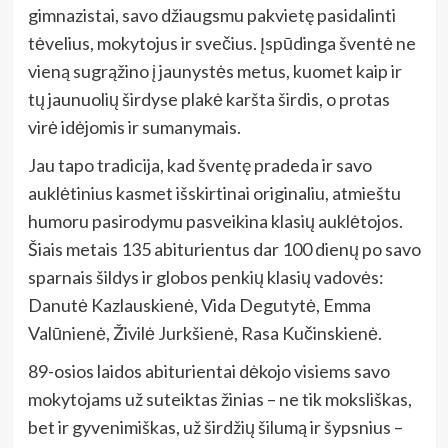
gimnazistai, savo džiaugsmu pakvietę pasidalinti
tėvelius, mokytojus ir svečius. Įspūdinga šventė ne
vieną sugrąžino į jaunystės metus, kuomet kaip ir
tų jaunuolių širdyse plakė karšta širdis, o protas
virė idėjomis ir sumanymais.
Jau tapo tradicija, kad šventę pradeda ir savo
auklėtinius kasmet išskirtinai originaliu, atmieštu
humoru pasirodymu pasveikina klasių auklėtojos.
Šiais metais 135 abiturientus dar 100 dienų po savo
sparnais šildys ir globos penkių klasių vadovės:
Danutė Kazlauskienė, Vida Degutytė, Emma
Valūnienė, Živilė Jurkšienė, Rasa Kučinskienė.
89-osios laidos abiturientai dėkojo visiems savo
mokytojams už suteiktas žinias – ne tik moksliškas,
bet ir gyvenimiškas, už širdžių šilumą ir šypsnius –