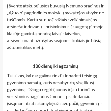
Į šventę atskubėjusios buvusių Nemuno pradinės ir
„Ąžuolo“ pagrindinės mokyklų mokytojos atvyko ne
tuščiomis. Kartu su nuoširdžiais sveikinimais jos
atsinešė ir dovanų – prisiminimų: išsaugotą pirmoje
klasėje gamintą bendrą laivą ir laivelius,
atsisveikinant užrašytas svajones, kokiais jie būsią
aštuoniolikos metų.
100 dienų iki egzaminų
Tai laikas, kai dar galima rinktis ir padėti teisingą
gyvenimo pamatą, kuris nesubyrėtų visą likusį
gyvenimą. Džiugu regėti jaunus ir jau turinčius
vertybinius pagrindus žmones, pradedančius
įsisąmoninti atsakomybę už savo pačių gyvenimą ir
pradedančius suprasti, kad vieni ar kiti įvykiai