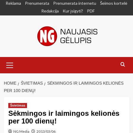
Skip
Reklama
Prenumerata
Prenumerata internetu
Šeimos kortelė
to
Redakcija
Kur įsigyti?
PDF
content
Primary
Menu
HOME
ŠVIETIMAS
SĖKMINGOS IR LAIMINGOS KELIONĖS
PER 100 DIENŲ!
Švietimas
Sėkmingos ir laimingos kelionės
per 100 dienų!
NG Media
2013/03/06