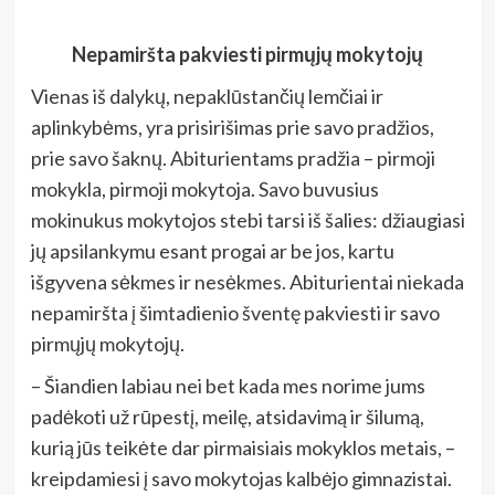
Nepamiršta pakviesti pirmųjų mokytojų
Vienas iš dalykų, nepaklūstančių lemčiai ir
aplinkybėms, yra prisirišimas prie savo pradžios,
prie savo šaknų. Abiturientams pradžia – pirmoji
mokykla, pirmoji mokytoja. Savo buvusius
mokinukus mokytojos stebi tarsi iš šalies: džiaugiasi
jų apsilankymu esant progai ar be jos, kartu
išgyvena sėkmes ir nesėkmes. Abiturientai niekada
nepamiršta į šimtadienio šventę pakviesti ir savo
pirmųjų mokytojų.
– Šiandien labiau nei bet kada mes norime jums
padėkoti už rūpestį, meilę, atsidavimą ir šilumą,
kurią jūs teikėte dar pirmaisiais mokyklos metais, –
kreipdamiesi į savo mokytojas kalbėjo gimnazistai.