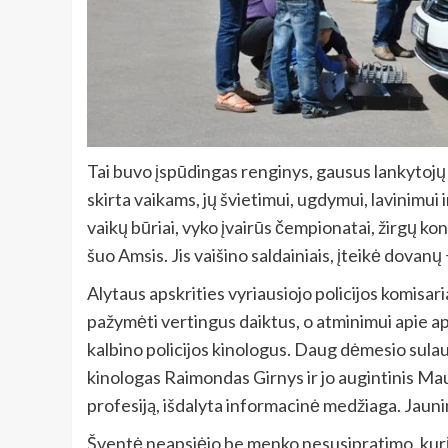
Tai buvo įspūdingas renginys, gausus lankytoj
skirta vaikams, jų švietimui, ugdymui, lavinimui
vaikų būriai, vyko įvairūs čempionatai, žirgų k
šuo Amsis. Jis vaišino saldainiais, įteikė dovanų
Alytaus apskrities vyriausiojo policijos komisar
pažymėti vertingus daiktus, o atminimui apie ap
kalbino policijos kinologus. Daug dėmesio sulau
kinologas Raimondas Girnys ir jo augintinis Ma
profesiją, išdalyta informacinė medžiaga. Jaunimas
Šventė neapsiėjo be menko nesusipratimo, kurį A