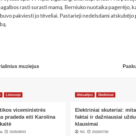
agalbos rasti surasti mamą. Berniuko nuotaika pagerėjo, k
buvo pakviesti jo tėveliai. Pastarieji nedelsdami atskubėjo 
bą.
ialinius muziejus
Pasku
s
Lietuvoje
Aktualijos
Skelbimai
tikos viceministrės
Elektriniai skuteriai: mita
s pradeda eiti Karolina
faktai ir dažniausiai užd
kaitė
klausimai
ia
2026/08/03
NG
2026/07/30