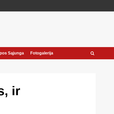
pos Sąjunga
Fotogalerija
, ir