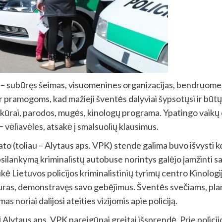
ų – subūręs šeimas, visuomenines organizacijas, bendruom
 ir pramogoms, kad mažieji šventės dalyviai šypsotųsi ir būt
onkūrai, parodos, mugės, kinologų programa. Ypatingo vaikų
 − vėliavėles, atsakė į smalsuolių klausimus.
iato (toliau – Alytaus aps. VPK) stende galima buvo išvysti k
silankymą kriminalistų autobuse norintys galėjo įamžinti s
kė Lietuvos policijos kriminalistinių tyrimų centro Kinolog
uras, demonstravęs savo gebėjimus. Šventės svečiams, planu
 noriai dalijosi ateities vizijomis apie policiją.
lytaus aps. VPK pareigūnai greitai išsprendė. Prie policij