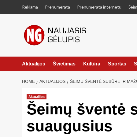
Skip
Reklama
Prenumerata
Prenumerata internetu
Šeim
to
content
Aktualijos
Švietimas
Kultūra
Sportas
S
HOME
AKTUALIJOS
ŠEIMŲ ŠVENTĖ SUBŪRĖ IR MAŽ
Aktualijos
Šeimų šventė s
suaugusius