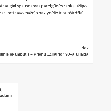
ai saugiai spausdamas pareigūnės ranką užlipo
pasiimti savo mažojo paklydėlio ir nuoširdžiai
Next
tinis skambutis – Prienų „Žiburio“ 90–ajai laidai
i,
uodami