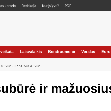
os kortelė
Redakcija
Kur įsigyti?
PDF
veikata
Laisvalaikis
Bendruomenė
Verslas
Euro
UOSIUS, IR SUAUGUSIUS
ubūrė ir mažuosius