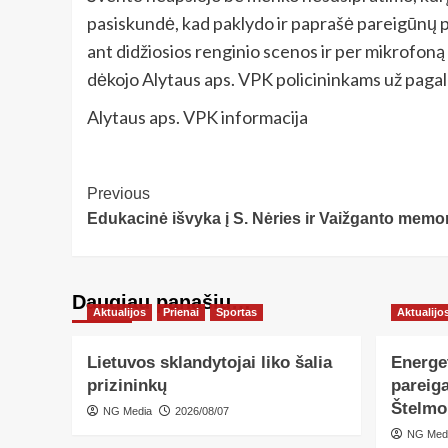
pasiskundė, kad paklydo ir paprašė pareigūnų p
ant didžiosios renginio scenos ir per mikrofoną 
dėkojo Alytaus aps. VPK policininkams už pagal
Alytaus aps. VPK informacija
Post
Previous
Edukacinė išvyka į S. Nėries ir Vaižganto memor
Navigation
Daugiau panašių…
Aktualijos
Prienai
Sportas
Aktualijo
Lietuvos sklandytojai liko šalia
Energe
prizininkų
pareiga
Štelmo
NG Media
2026/08/07
NG Med