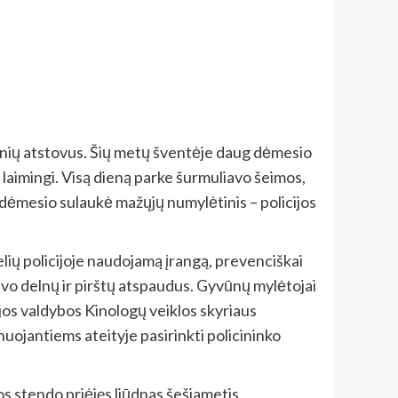
enių atstovus. Šių metų šventėje daug dėmesio
ų laimingi. Visą dieną parke šurmuliavo šeimos,
 dėmesio sulaukė mažųjų numylėtinis – policijos
elių policijoje naudojamą įrangą, prevenciškai
avo delnų ir pirštų atspaudus. Gyvūnų mylėtojai
ijos valdybos Kinologų veiklos skyriaus
ojantiems ateityje pasirinkti policininko
os stendo priėjęs liūdnas šešiametis