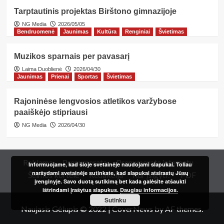
Tarptautinis projektas Birštono gimnazijoje
NG Media
2026/05/05
Bendruomenė
Jaunimas
Kultūra
Renginiai
Švietimas
Muzikos sparnais per pavasarį
Laima Duoblienė
2026/04/30
Jaunimas
Prienai
Sportas
Švietimas
Rajoninėse lengvosios atletikos varžybose
paaiškėjo stipriausi
NG Media
2026/04/30
Reklama
Prenumerata
Prenumerata internetu
Informuojame, kad šioje svetainėje naudojami slapukai. Toliau
naršydami svetainėje sutinkate, kad slapukai atsirastų Jūsų
Šeimos kortelė
Redakcija
Kur įsigyti?
PDF
įrenginyje. Savo duotą sutikimą bet kada galėsite atšaukti
ištrindami įrašytus slapukus.
Daugiau informacijos.
Sutinku
Naujasis Gėlupis © 2022
|
CoverNews
by AF themes.