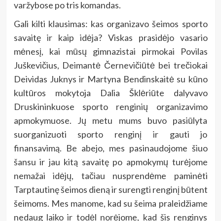
varžybose po tris komandas.
Gali kilti klausimas: kas organizavo šeimos sporto
savaitę ir kaip idėja? Viskas prasidėjo vasario
mėnesį, kai mūsų gimnazistai pirmokai Povilas
Juškevičius, Deimantė Černevičiūtė bei trečiokai
Deividas Juknys ir Martyna Bendinskaitė su kūno
kultūros mokytoja Dalia Šklėriūte dalyvavo
Druskininkuose sporto renginių organizavimo
apmokymuose. Jų metu mums buvo pasiūlyta
suorganizuoti sporto renginį ir gauti jo
finansavimą. Be abejo, mes pasinaudojome šiuo
šansu ir jau kitą savaitę po apmokymų turėjome
nemažai idėjų, tačiau nusprendėme paminėti
Tarptautinę šeimos dieną ir surengti renginį būtent
šeimoms. Mes manome, kad su šeima praleidžiame
nedaug laiko ir todėl norėjome, kad šis renginys