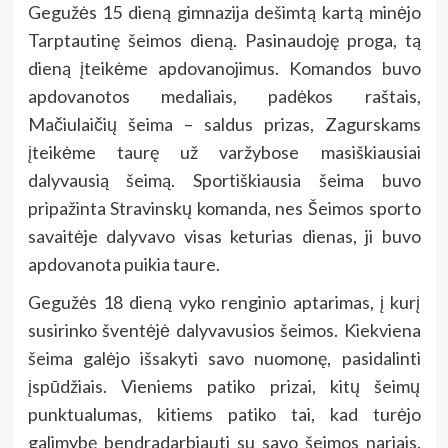
Gegužės 15 dieną gimnazija dešimtą kartą minėjo
Tarptautinę šeimos dieną. Pasinaudoję proga, tą
dieną įteikėme apdovanojimus. Komandos buvo
apdovanotos medaliais, padėkos raštais,
Mačiulaičių šeima – saldus prizas, Zagurskams
įteikėme taurę už varžybose masiškiausiai
dalyvausią šeimą. Sportiškiausia šeima buvo
pripažinta Stravinskų komanda, nes Šeimos sporto
savaitėje dalyvavo visas keturias dienas, ji buvo
apdovanota puikia taure.
Gegužės 18 dieną vyko renginio aptarimas, į kurį
susirinko šventėjė dalyvavusios šeimos. Kiekviena
šeima galėjo išsakyti savo nuomonę, pasidalinti
įspūdžiais. Vieniems patiko prizai, kitų šeimų
punktualumas, kitiems patiko tai, kad turėjo
galimybę bendradarbiauti su savo šeimos nariais.