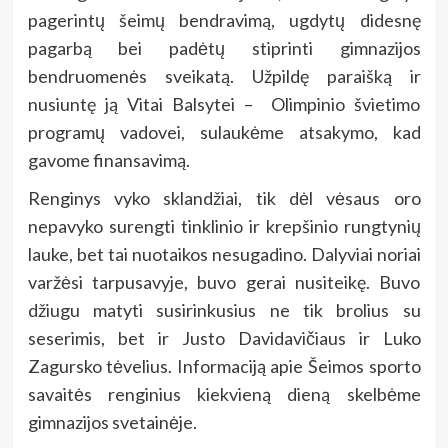
pagerintų šeimų bendravimą, ugdytų didesnę
pagarbą bei padėtų stiprinti gimnazijos
bendruomenės sveikatą. Užpildę paraišką ir
nusiuntę ją Vitai Balsytei – Olimpinio švietimo
programų vadovei, sulaukėme atsakymo, kad
gavome finansavimą.
Renginys vyko sklandžiai, tik dėl vėsaus oro
nepavyko surengti tinklinio ir krepšinio rungtynių
lauke, bet tai nuotaikos nesugadino. Dalyviai noriai
varžėsi tarpusavyje, buvo gerai nusiteikę. Buvo
džiugu matyti susirinkusius ne tik brolius su
seserimis, bet ir Justo Davidavičiaus ir Luko
Zagursko tėvelius. Informaciją apie Šeimos sporto
savaitės renginius kiekvieną dieną skelbėme
gimnazijos svetainėje.