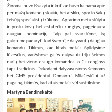
Žinoma, buvo išsakyta ir kritika: buvo kalbama apie
per mažą komandų skaičių bei atskirų sporto šakų
teisėjų specialistų trūkumą. Aptarimo metu siūlyta
ir protų kovų bei estafečių rungtys, pageidauta
daugiau nominacijų. Taip pat svarstėme, ką
galėtume padaryti, kad šventėje dalyvautų daugiau
komandų. Tikimės, kad kitais metais išpildysime
lūkesčius, varžybose galės dalyvauti trijų šeimos
narių bei vieno draugo komandos, o šis renginys
taps tradicinis. Dėkodami dalyvavusioms šeimoms
bei GMS prezidentui Domantui Milaševičiui už
pagalbą, tikimės, kad kitais metais vėl susitiksime.
Martyna Bendinskaitė