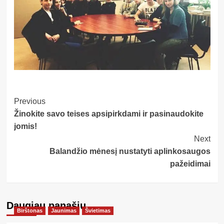
Post
Previous
Žinokite savo teises apsipirkdami ir pasinaudokite
Navigation
jomis!
Next
Balandžio mėnesį nustatyti aplinkosaugos
pažeidimai
Daugiau panašių…
Birštonas
Jaunimas
Švietimas