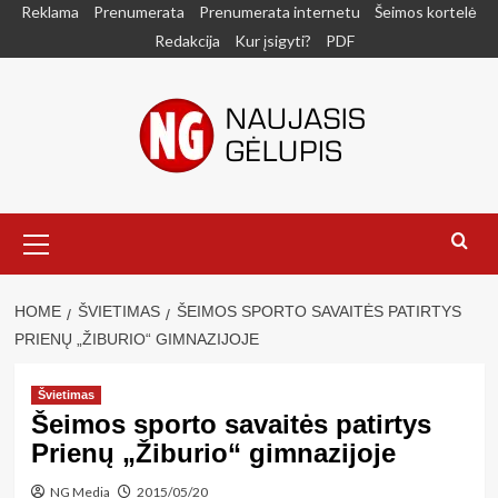
Skip
Reklama
Prenumerata
Prenumerata internetu
Šeimos kortelė
to
Redakcija
Kur įsigyti?
PDF
content
Primary
Menu
HOME
ŠVIETIMAS
ŠEIMOS SPORTO SAVAITĖS PATIRTYS
PRIENŲ „ŽIBURIO“ GIMNAZIJOJE
Švietimas
Šeimos sporto savaitės patirtys
Prienų „Žiburio“ gimnazijoje
NG Media
2015/05/20