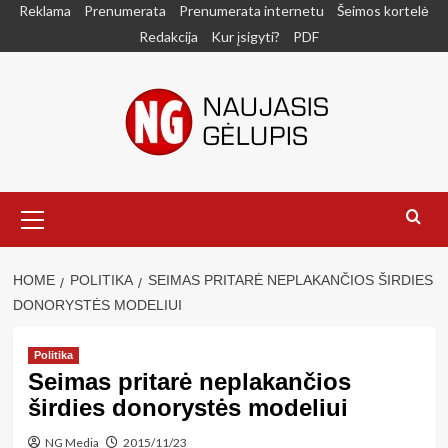
Skip
Reklama
Prenumerata
Prenumerata internetu
Šeimos kortelė
to
Redakcija
Kur įsigyti?
PDF
content
Primary
Menu
HOME
POLITIKA
SEIMAS PRITARĖ NEPLAKANČIOS ŠIRDIES
DONORYSTĖS MODELIUI
Politika
Seimas pritarė neplakančios
širdies donorystės modeliui
NG Media
2015/11/23