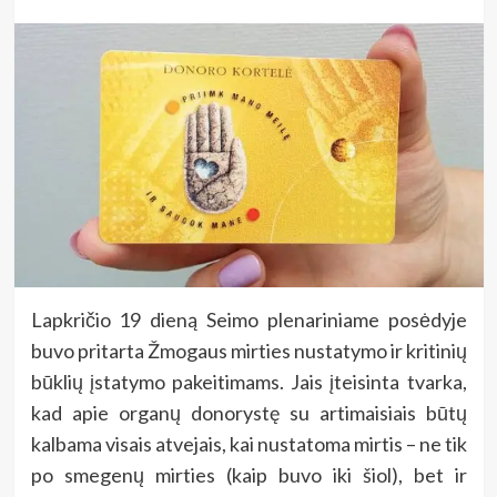
Lapkričio 19 dieną Seimo plenariniame posėdyje
buvo pritarta Žmogaus mirties nustatymo ir kritinių
būklių įstatymo pakeitimams. Jais įteisinta tvarka,
kad apie organų donorystę su artimaisiais būtų
kalbama visais atvejais, kai nustatoma mirtis – ne tik
po smegenų mirties (kaip buvo iki šiol), bet ir