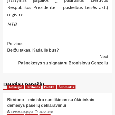
Respublikos Prezidentei ir paskelbus teisės aktų
registre.
NTB
Post
Previous
Beržų takas. Kada jis bus?
Navigation
Next
Pašnekesys su signataru Bronislovu Genzeliu
Daugiau panašių…
Aktualijos
Birštonas
Politika
Žemės ūkis
Birštone – ministro susitikimas su ūkininkais:
dėmesys pasėlių deklaravimui
Simona Rizgelytė
2026/04/30