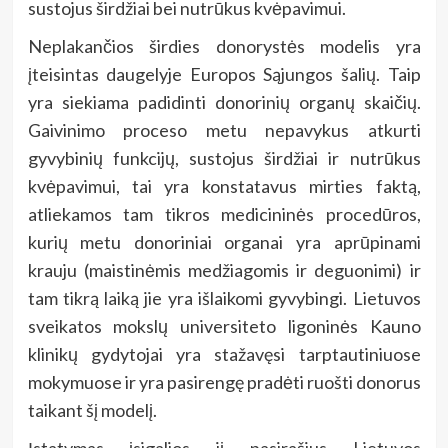
sustojus širdžiai bei nutrūkus kvėpavimui.
Neplakančios širdies donorystės modelis yra
įteisintas daugelyje Europos Sąjungos šalių. Taip
yra siekiama padidinti donorinių organų skaičių.
Gaivinimo proceso metu nepavykus atkurti
gyvybinių funkcijų, sustojus širdžiai ir nutrūkus
kvėpavimui, tai yra konstatavus mirties faktą,
atliekamos tam tikros medicininės procedūros,
kurių metu donoriniai organai yra aprūpinami
krauju (maistinėmis medžiagomis ir deguonimi) ir
tam tikrą laiką jie yra išlaikomi gyvybingi. Lietuvos
sveikatos mokslų universiteto ligoninės Kauno
klinikų gydytojai yra stažavęsi tarptautiniuose
mokymuose ir yra pasirengę pradėti ruošti donorus
taikant šį modelį.
Įstatymas įsigalios jį pasirašius Lietuvos