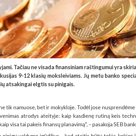
gyjami. Tačiau ne visada finansiniam raštingumui yra ski
kusijas 9-12 klasių moksleiviams. Jų metu banko specia
ų atsakingai elgtis su pinigais.
e tik namuose, bet ir mokykloje. Todėl jose nusprendėme re
venimas atrodys ateityje: kaip kasdienę rutiną keis techno
, kaip visa tai pakeis finansų planavimą“, – pasakoja SEB b
e pinigų valdymo įgūdžius – kad ateitis būtų tokia, kokio