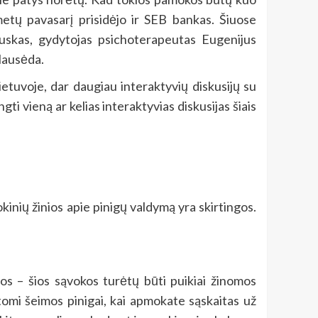
etų pavasarį prisidėjo ir SEB bankas. Šiuose
lauskas, gydytojas psichoterapeutas Eugenijus
Nausėda.
etuvoje, dar daugiau interaktyvių diskusijų su
ti vieną ar kelias interaktyvias diskusijas šiais
inių žinios apie pinigų valdymą yra skirtingos.
los – šios sąvokos turėtų būti puikiai žinomos
rstomi šeimos pinigai, kai apmokate sąskaitas už