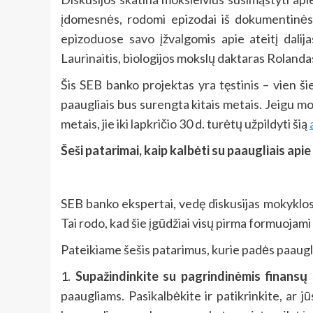
įdomesnės, rodomi epizodai iš dokumentinės 
epizoduose savo įžvalgomis apie ateitį dalij
Laurinaitis, biologijos mokslų daktaras Roland
Šis SEB banko projektas yra tęstinis – vien š
paaugliais bus surengta kitais metais. Jeigu mok
metais, jie iki lapkričio 30 d. turėtų užpildyti šią
Šeši patarimai, kaip kalbėti su paaugliais ap
SEB banko ekspertai, vedę diskusijas mokyklose
Tai rodo, kad šie įgūdžiai visų pirma formuojami
Pateikiame šešis patarimus, kurie padės paaugl
1.
Supažindinkite su pagrindinėmis finansų
paaugliams. Pasikalbėkite ir patikrinkite, ar j