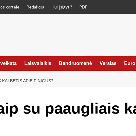
os kortelė
Redakcija
Kur įsigyti?
PDF
veikata
Laisvalaikis
Bendruomenė
Verslas
Euro
 KALBĖTIS APIE PINIGUS?
ip su paaugliais ka