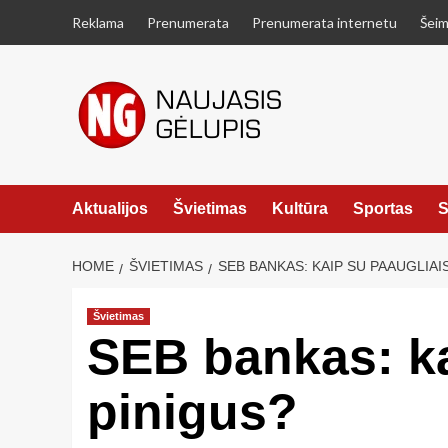
Skip
Reklama
Prenumerata
Prenumerata internetu
Šeim
to
content
Aktualijos
Švietimas
Kultūra
Sportas
S
HOME
ŠVIETIMAS
SEB BANKAS: KAIP SU PAAUGLIAIS
Švietimas
SEB bankas: ka
pinigus?