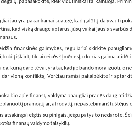
degalų, papasakokite, kiek vidutiniškai tai kainuoja. Primin
liai jau yra pakankamai suaugę, kad galėtų dalyvauti poka
tina, kad viską drauge aptarus, jūsų vaikai jausis svarbūs
inansus.
eidžia finansinės galimybės, reguliariai skirkite paaugliams
 kokių išlaidų tikrai reikės šį mėnesį, o kurias galima atidėti
ida, kurią daro tėvai, yra tai, kad jie bando moralizuoti, o n
s dar vieną konfliktą. Verčiau ramiai pakalbėkite ir aptarki
okalbio apie finansų valdymą paaugliai pradės daug atidžiau 
neplanuotų pramogų ar, atrodytų, nepastebimai ištuštėjusio
s atsakingai elgtis su pinigais, jeigu patys to nedarote. Še
ikotės finansų valdymo taisyklių.