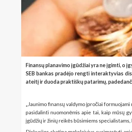
Finansų planavimo įgūdžiai yra ne įgimti, o į
SEB bankas pradėjo rengti interaktyvias dis
ateitį ir duoda praktiškų patarimų, padedanči
„Jaunimo finansų valdymo įpročiai formuojami n
pasidalinti nuomonėmis apie tai, kaip mūsų gy
įgūdžių ir žinių reikės būsimiems specialistams
Diskusijos skatina moksleivius susimąstyti api