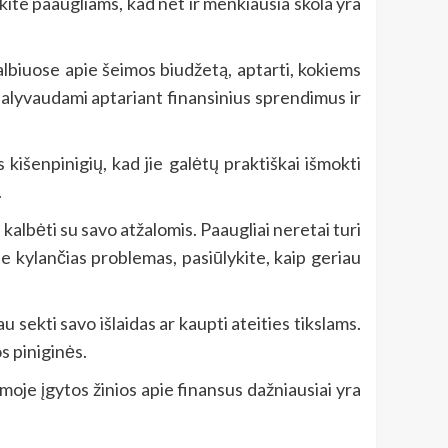
kite paaugliams, kad net ir menkiausia skola yra
lbiuose apie šeimos biudžetą, aptarti, kokiems
 dalyvaudami aptariant finansinius sprendimus ir
 kišenpinigių, kad jie galėtų praktiškai išmokti
.
e kalbėti su savo atžalomis. Paaugliai neretai turi
te kylančias problemas, pasiūlykite, kaip geriau
sekti savo išlaidas ar kaupti ateities tikslams.
s piniginės.
imoje įgytos žinios apie finansus dažniausiai yra