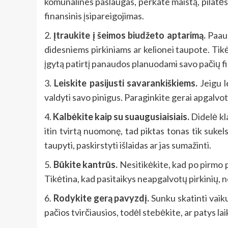
komunalines paslaugas, perkate maistą, pilatės 
finansinis įsipareigojimas.
2.
Įtraukite į šeimos biudžeto aptarimą.
Paaug
didesniems pirkiniams ar kelionei taupote. Tikė
įgytą patirtį panaudos planuodami savo pačių f
3.
Leiskite pasijusti savarankiškiems.
Jeigu l
valdyti savo pinigus. Paraginkite gerai apgalvoti,
4.
Kalbėkite kaip su suaugusiaisiais.
Didelė kla
itin tvirtą nuomonę, tad piktas tonas tik sukel
taupyti, paskirstyti išlaidas ar jas sumažinti.
5.
Būkite kantrūs.
Nesitikėkite, kad po pirmo p
Tikėtina, kad pasitaikys neapgalvotų pirkinių, 
6.
Rodykite gerą pavyzdį.
Sunku skatinti vaiku
pačios tvirčiausios, todėl stebėkite, ar patys la