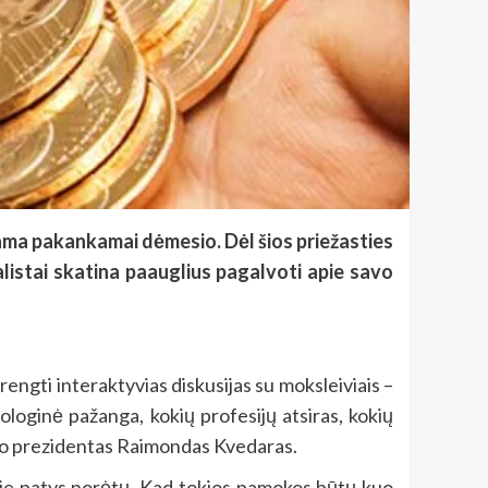
riama pakankamai dėmesio. Dėl šios priežasties
listai skatina paauglius pagalvoti apie savo
ngti interaktyvias diskusijas su moksleiviais –
loginė pažanga, kokių profesijų atsiras, kokių
anko prezidentas Raimondas Kvedaras.
s jie patys norėtų. Kad tokios pamokos būtų kuo