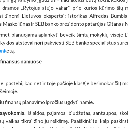
dramos „Rytojus atėjo vakar“, prie kurios kūrimo šių m
asi žinomi Lietuvos ekspertai: istorikas Alfredas Bumb
as Maskoliūnas ir SEB banko prezidento patarėjas Gitanas 
iemet planuojama aplankyti beveik šimtą mokyklų visoje Li
yklos atstovai nori pakviesti SEB banko specialistus sureng
ank
etą
.
ie finansus namuose
, pastebi, kad net ir toje pačioje klasėje besimokančių mok
 šeimoje.
ių finansų planavimo įpročius ugdyti namie.
 sąvokomis.
Išlaidos, pajamos, biudžetas, santaupos, sko
ūsų vaikas tikrai žino jų reikšmę. Paaiškinkite, kaip paski