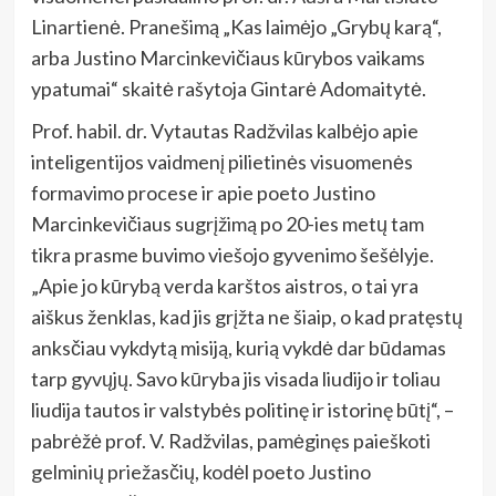
Linartienė. Pranešimą „Kas laimėjo „Grybų karą“,
arba Justino Marcinkevičiaus kūrybos vaikams
ypatumai“ skaitė rašytoja Gintarė Adomaitytė.
Prof. habil. dr. Vytautas Radžvilas kalbėjo apie
inteligentijos vaidmenį pilietinės visuomenės
formavimo procese ir apie poeto Justino
Marcinkevičiaus sugrįžimą po 20-ies metų tam
tikra prasme buvimo viešojo gyvenimo šešėlyje.
„Apie jo kūrybą verda karštos aistros, o tai yra
aiškus ženklas, kad jis grįžta ne šiaip, o kad pratęstų
anksčiau vykdytą misiją, kurią vykdė dar būdamas
tarp gyvųjų. Savo kūryba jis visada liudijo ir toliau
liudija tautos ir valstybės politinę ir istorinę būtį“, –
pabrėžė prof. V. Radžvilas, pamėginęs paieškoti
gelminių priežasčių, kodėl poeto Justino