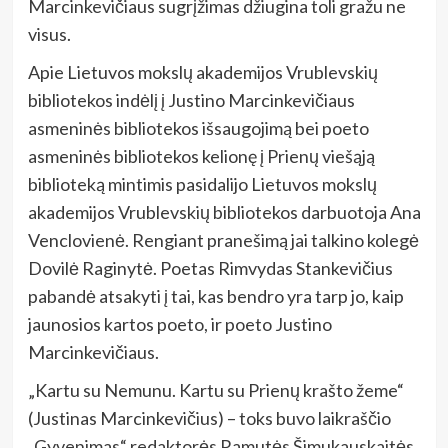
Marcinkevičiaus sugrįžimas džiugina toli gražu ne
visus.
Apie Lietuvos mokslų akademijos Vrublevskių
bibliotekos indėlį į Justino Marcinkevičiaus
asmeninės bibliotekos išsaugojimą bei poeto
asmeninės bibliotekos kelionę į Prienų viešąją
biblioteką mintimis pasidalijo Lietuvos mokslų
akademijos Vrublevskių bibliotekos darbuotoja Ana
Venclovienė. Rengiant pranešimą jai talkino kolegė
Dovilė Raginytė. Poetas Rimvydas Stankevičius
pabandė atsakyti į tai, kas bendro yra tarp jo, kaip
jaunosios kartos poeto, ir poeto Justino
Marcinkevičiaus.
„Kartu su Nemunu. Kartu su Prienų krašto žeme“
(Justinas Marcinkevičius) – toks buvo laikraščio
„Gyvenimas“ redaktorės Ramutės Šimukauskaitės