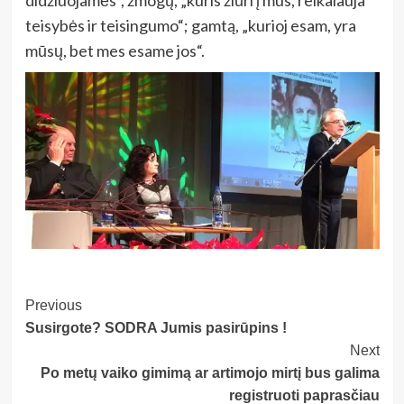
teisybės ir teisingumo“; gamtą, „kurioj esam, yra
mūsų, bet mes esame jos“.
Post
Previous
Susirgote? SODRA Jumis pasirūpins !
Navigation
Next
Po metų vaiko gimimą ar artimojo mirtį bus galima
registruoti paprasčiau