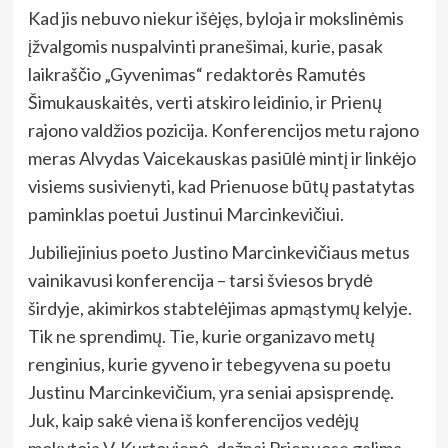
Kad jis nebuvo niekur išėjęs, byloja ir mokslinėmis
įžvalgomis nuspalvinti pranešimai, kurie, pasak
laikraščio „Gyvenimas“ redaktorės Ramutės
Šimukauskaitės, verti atskiro leidinio, ir Prienų
rajono valdžios pozicija. Konferencijos metu rajono
meras Alvydas Vaicekauskas pasiūlė mintį ir linkėjo
visiems susivienyti, kad Prienuose būtų pastatytas
paminklas poetui Justinui Marcinkevičiui.
Jubiliejinius poeto Justino Marcinkevičiaus metus
vainikavusi konferencija – tarsi šviesos brydė
širdyje, akimirkos stabtelėjimas apmąstymų kelyje.
Tik ne sprendimų. Tie, kurie organizavo metų
renginius, kurie gyveno ir tebegyvena su poetu
Justinu Marcinkevičium, yra seniai apsisprendę.
Juk, kaip sakė viena iš konferencijos vedėjų
mokytoja V. Kurtovienė, dažnai Prienuose galima