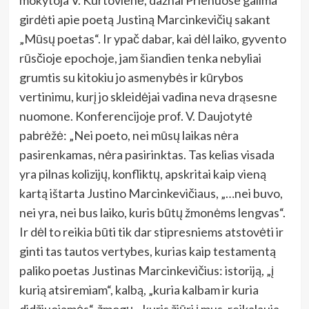
girdėti apie poetą Justiną Marcinkevičių sakant
„Mūsų poetas“. Ir ypač dabar, kai dėl laiko, gyvento
rūsčioje epochoje, jam šiandien tenka nebyliai
grumtis su kitokiu jo asmenybės ir kūrybos
vertinimu, kurį jo skleidėjai vadina neva drąsesne
nuomone. Konferencijoje prof. V. Daujotytė
pabrėžė: „Nei poeto, nei mūsų laikas nėra
pasirenkamas, nėra pasirinktas. Tas kelias visada
yra pilnas kolizijų, konfliktų, apskritai kaip vieną
kartą ištarta Justino Marcinkevičiaus, „…nei buvo,
nei yra, nei bus laiko, kuris būtų žmonėms lengvas“.
Ir dėl to reikia būti tik dar stipresniems atstovėti ir
ginti tas tautos vertybes, kurias kaip testamentą
paliko poetas Justinas Marcinkevičius: istoriją, „į
kurią atsiremiam“, kalbą, „kuria kalbam ir kuria
didžiuojamės“, žmogų, „kuris žiūri į mus, reikalauja