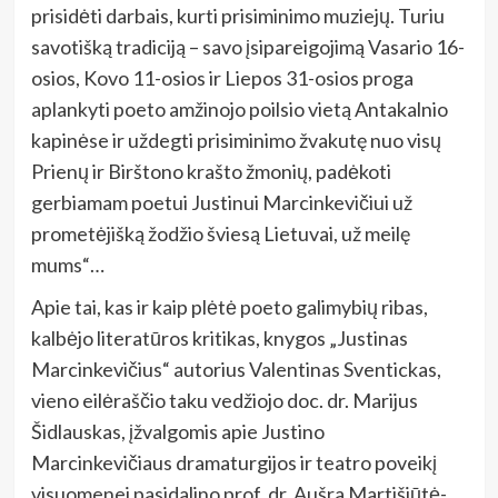
prisidėti darbais, kurti prisiminimo muziejų. Turiu
savotišką tradiciją – savo įsipareigojimą Vasario 16-
osios, Kovo 11-osios ir Liepos 31-osios proga
aplankyti poeto amžinojo poilsio vietą Antakalnio
kapinėse ir uždegti prisiminimo žvakutę nuo visų
Prienų ir Birštono krašto žmonių, padėkoti
gerbiamam poetui Justinui Marcinkevičiui už
prometėjišką žodžio šviesą Lietuvai, už meilę
mums“…
Apie tai, kas ir kaip plėtė poeto galimybių ribas,
kalbėjo literatūros kritikas, knygos „Justinas
Marcinkevičius“ autorius Valentinas Sventickas,
vieno eilėraščio taku vedžiojo doc. dr. Marijus
Šidlauskas, įžvalgomis apie Justino
Marcinkevičiaus dramaturgijos ir teatro poveikį
visuomenei pasidalino prof. dr. Aušra Martišiūtė-