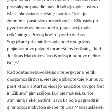
pasisakymo pavadinimas. Ji kalbėjo apie Justino
Marcinkevičiaus reikšmę savo kraštui ir jo
žmonėms, pasidalino prisiminimais, išlikusiais po
gyvo bendravimo su poetu, papasakojo apie
reikšmingus Prienų kraštui poeto darbus.
Sugrįžtant prie minties apie poeto sugrįžimą,
plojimais buvo palydėti pranešėjos žodžiai: „…kad
Justinas Marcinkevičius iš mūsų ir nebuvo niekur
išėjęs“.
Kad poetas nebuvo išėjęs ir tebegyvena ne tik
daugumos širdyse, viešojoje bibliotekoje, kur buvo
pasitiktos ir aptartos visos jo naujosios knygos, bet
ir „Žiburio“ gimnazijoje, kurioje mokėsi, kurios
atminimą siekė įamžinti, savo kalboje pagrindė ir
gimnazijos mokytoja ekspertė Lina Malinauskienė.