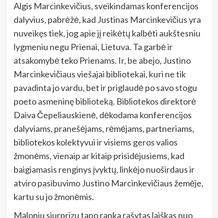
Algis Marcinkevičius, sveikindamas konferencijos
dalyvius, pabrėžė, kad Justinas Marcinkevičius yra
nuveikęs tiek, jog apie jį reikėtų kalbėti aukštesniu
lygmeniu negu Prienai, Lietuva. Ta garbė ir
atsakomybė teko Prienams. Ir, be abejo, Justino
Marcinkevičiaus viešajai bibliotekai, kuri ne tik
pavadinta jo vardu, bet ir priglaudė po savo stogu
poeto asmeninę biblioteką. Bibliotekos direktorė
Daiva Čepeliauskienė, dėkodama konferencijos
dalyviams, pranešėjams, rėmėjams, partneriams,
bibliotekos kolektyvui ir visiems geros valios
žmonėms, vienaip ar kitaip prisidėjusiems, kad
baigiamasis renginys įvyktų, linkėjo nuoširdaus ir
atviro pasibuvimo Justino Marcinkevičiaus žemėje,
kartu su jo žmonėmis.
Maloniu siurprizu tapo ranka rašytas laiškas nuo