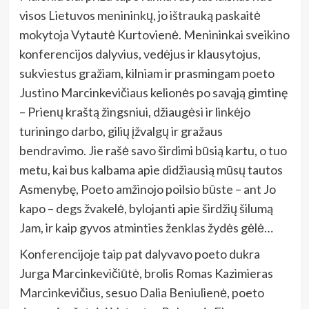
visos Lietuvos menininkų, jo ištrauką paskaitė
mokytoja Vytautė Kurtovienė. Menininkai sveikino
konferencijos dalyvius, vedėjus ir klausytojus,
sukviestus gražiam, kilniam ir prasmingam poeto
Justino Marcinkevičiaus kelionės po savąją gimtinę
– Prienų kraštą žingsniui, džiaugėsi ir linkėjo
turiningo darbo, gilių įžvalgų ir gražaus
bendravimo. Jie rašė savo širdimi būsią kartu, o tuo
metu, kai bus kalbama apie didžiausią mūsų tautos
Asmenybę, Poeto amžinojo poilsio būste – ant Jo
kapo – degs žvakelė, bylojanti apie širdžių šilumą
Jam, ir kaip gyvos atminties ženklas žydės gėlė…
Konferencijoje taip pat dalyvavo poeto dukra
Jurga Marcinkevičiūtė, brolis Romas Kazimieras
Marcinkevičius, sesuo Dalia Beniulienė, poeto