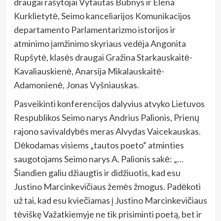
draugai rašytojai Vytautas Bubnys ir Elena
Kurklietytė, Seimo kanceliarijos Komunikacijos
departamento Parlamentarizmo istorijos ir
atminimo įamžinimo skyriaus vedėja Angonita
Rupšytė, klasės draugai Gražina Starkauskaitė-
Kavaliauskienė, Anarsija Mikalauskaitė-
Adamonienė, Jonas Vyšniauskas.
Pasveikinti konferencijos dalyvius atvyko Lietuvos
Respublikos Seimo narys Andrius Palionis, Prienų
rajono savivaldybės meras Alvydas Vaicekauskas.
Dėkodamas visiems „tautos poeto“ atminties
saugotojams Seimo narys A. Palionis sakė: „…
Šiandien galiu džiaugtis ir didžiuotis, kad esu
Justino Marcinkevičiaus žemės žmogus. Padėkoti
už tai, kad esu kviečiamas į Justino Marcinkevičiaus
tėviškę Važatkiemyje ne tik prisiminti poetą, bet ir