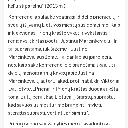
keliu aš pareinu“ (2013 m.).
Konferencija sulaukė ypatingai didelio prieniečių ir
svečių iš įvairių Lietuvos miestų susidomėjimo. Kaip
ir kiekvienas Prienų krašte vykęs ir vykstantis
renginys, skirtas poetui Justinui Marcinkevičiui. Ir
tai suprantama, juk ši žemė – Justino
Marcinkevičiaus žemė. Tai dar labiau įpareigoja,
nes, kaip sakė konferencijoje pranešimą skaičiusi
dviejų monografinių knygų apie Justiną
Marcinkevičių autorė, akad. prof. habil. dr. Viktorija
Daujotytė, „Prienai ir Prienų kraštas duoda aukštą
toną. Būtų gerai, kad Lietuva jį išgirstų, suprastų,
kad savuosius mes turime branginti, mylėti,
stengtis suprasti, vertinti, prisiminti“.
Prienų rajono savivaldybės mero pavaduotojas