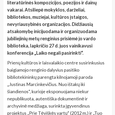
literatūrinės kompozicijos, poezijos ir dainų
vakarai. Atsiliepė mokyklos, darželiai,
bibliotekos, muziejai, kultūros įstaigos,
nevyriausybinės organizacijos. Didžiausią
atsakomybę inicijuodama ir organizuodama
jubiliejinių metų renginius prisiėmė jo vardo
biblioteka, lapkričio 27 d. juos vainikavusi
konferencija „Laiko negali pasirinkti“.
Prienų kultūros ir laisvalaikio centre susirinkusius
baigiamojo renginio dalyvius pasitiko
bibliotekininkų parengta kilnojamoji paroda
„Justinas Marcinkevičius. Nuo ištakų iki
šiandienos“, kurioje eksponuojama niekur
nepublikuota, autentiška dokumentinė ir
archyvinė medžiaga, surinkta įgyvendinus
projektus „Prie Tėviškės vartų“ (2012 m.) ir „Tuo