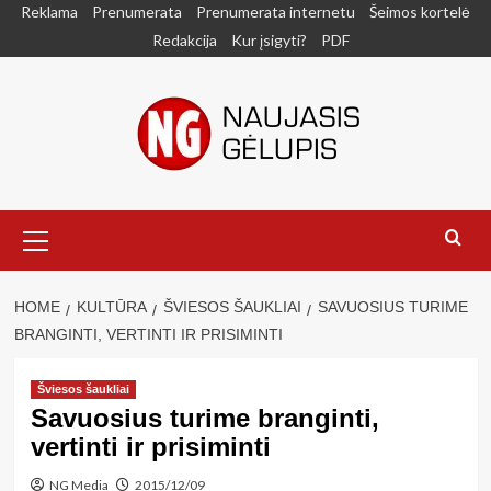
Skip
Reklama
Prenumerata
Prenumerata internetu
Šeimos kortelė
to
Redakcija
Kur įsigyti?
PDF
content
Primary
Menu
HOME
KULTŪRA
ŠVIESOS ŠAUKLIAI
SAVUOSIUS TURIME
BRANGINTI, VERTINTI IR PRISIMINTI
Šviesos šaukliai
Savuosius turime branginti,
vertinti ir prisiminti
NG Media
2015/12/09