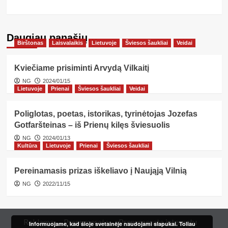
Daugiau panašių…
Birštonas
Laisvalaikis
Lietuvoje
Šviesos šaukliai
Veidai
Kviečiame prisiminti Arvydą Vilkaitį
NG
2024/01/15
Lietuvoje
Prienai
Šviesos šaukliai
Veidai
Poliglotas, poetas, istorikas, tyrinėtojas Jozefas
Gotfaršteinas – iš Prienų kilęs šviesuolis
NG
2024/01/13
Kultūra
Lietuvoje
Prienai
Šviesos šaukliai
Pereinamasis prizas iškeliavo į Naująją Vilnią
NG
2022/11/15
Reklama
Prenumerata
Prenumerata internetu
Informuojame, kad šioje svetainėje naudojami slapukai. Toliau