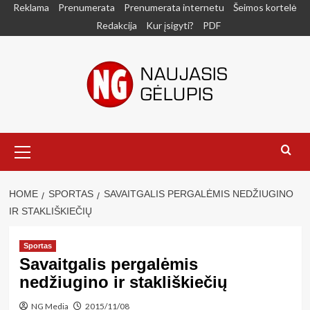
Skip
Reklama
Prenumerata
Prenumerata internetu
Šeimos kortelė
to
Redakcija
Kur įsigyti?
PDF
content
Primary
Menu
HOME
SPORTAS
SAVAITGALIS PERGALĖMIS NEDŽIUGINO
IR STAKLIŠKIEČIŲ
Sportas
Savaitgalis pergalėmis
nedžiugino ir stakliškiečių
NG Media
2015/11/08