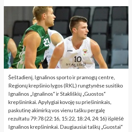
Šeštadienį, Ignalinos sporto ir pramogų centre,
Regionų krepšinio lygos (RKL) rungtynėse susitiko
Ignalinos „Ignalinos“ ir Stakliškių „Guostos“
krepšininkai. Apylygiai kovoję su priešininkais,
paskutinę akimirką vos vienu tašku pergalę
rezultatu 79:78 (22:16, 15:22, 18:24, 24:16) išplėšė
Ignalinos krepšininkai. Daugiausiai taškų „Guostai“