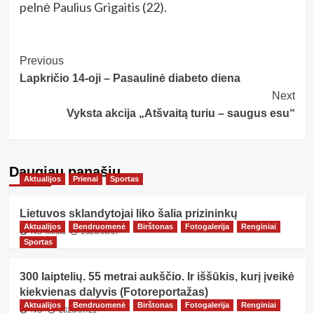
pelnė Paulius Grigaitis (22).
Post
Previous
Lapkričio 14-oji – Pasaulinė diabeto diena
Navigation
Next
Vyksta akcija „Atšvaitą turiu – saugus esu“
Daugiau panašių…
Aktualijos
Prienai
Sportas
Lietuvos sklandytojai liko šalia prizininkų
Aktualijos
Bendruomenė
Birštonas
Fotogalerija
Renginiai
NG Media
2026/08/07
Sportas
300 laiptelių. 55 metrai aukščio. Ir iššūkis, kurį įveikė
kiekvienas dalyvis (Fotoreportažas)
Aktualijos
Bendruomenė
Birštonas
Fotogalerija
Renginiai
NG
2026/07/21