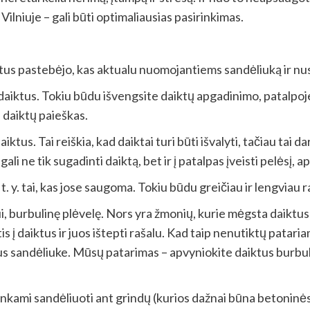
lniuje – gali būti optimaliausias pasirinkimas.
tus pastebėjo, kas aktualu nuomojantiems sandėliuką ir nus
iktus. Tokiu būdu išvengsite daiktų apgadinimo, patalpoje b
 daiktų paieškas.
ktus. Tai reiškia, kad daiktai turi būti išvalyti, tačiau tai da
li ne tik sugadinti daiktą, bet ir į patalpas įveisti pelėsį, a
t. y. tai, kas jose saugoma. Tokiu būdu greičiau ir lengviau ra
 burbulinę plėvelę. Nors yra žmonių, kurie mėgsta daiktus įv
tis į daiktus ir juos ištepti rašalu. Kad taip nenutiktų patar
s sandėliuke. Mūsų patarimas – apvyniokite daiktus burbuliuka
tinkami sandėliuoti ant grindų (kurios dažnai būna betoninės