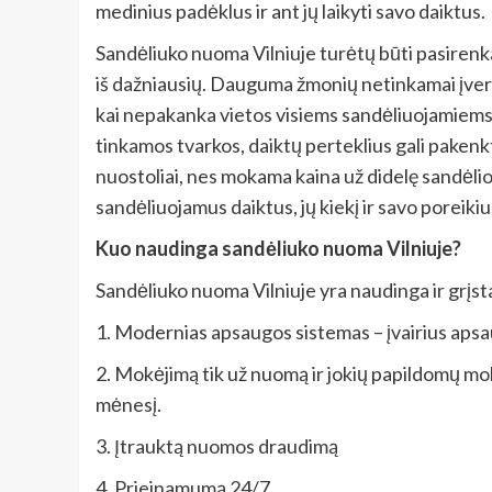
medinius padėklus ir ant jų laikyti savo daiktus.
Sandėliuko nuoma Vilniuje turėtų būti pasirenkam
iš dažniausių. Dauguma žmonių netinkamai įverti
kai nepakanka vietos visiems sandėliuojamiems 
tinkamos tvarkos, daiktų perteklius gali pakenkt
nuostoliai, nes mokama kaina už didelę sandėlio
sandėliuojamus daiktus, jų kiekį ir savo poreiki
Kuo naudinga sandėliuko nuoma Vilniuje?
Sandėliuko nuoma Vilniuje yra naudinga ir grįs
1. Modernias apsaugos sistemas – įvairius apsaugos
2. Mokėjimą tik už nuomą ir jokių papildomų mok
mėnesį.
3. Įtrauktą nuomos draudimą
4. Prieinamumą 24/7