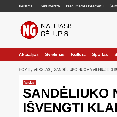
Skip
Reklama
Prenumerata
Prenumerata internetu
Šeim
to
content
Aktualijos
Švietimas
Kultūra
Sportas
S
HOME
VERSLAS
SANDĖLIUKO NUOMA VILNIUJE: 3 B
Verslas
SANDĖLIUKO N
IŠVENGTI KLA