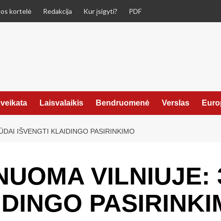
os kortelė
Redakcija
Kur įsigyti?
PDF
veikata
Laisvalaikis
Bendruomenė
Verslas
Euro
ŪDAI IŠVENGTI KLAIDINGO PASIRINKIMO
UOMA VILNIUJE: 
IDINGO PASIRINK