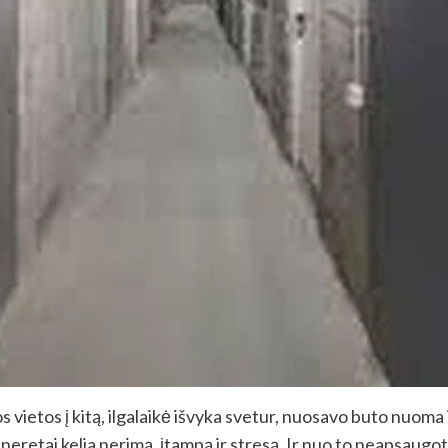
ietos į kitą, ilgalaikė išvyka svetur, nuosavo buto nuoma 
us, neretai kelia nerimą, įtampą ir stresą. Ir nuo to neapsau