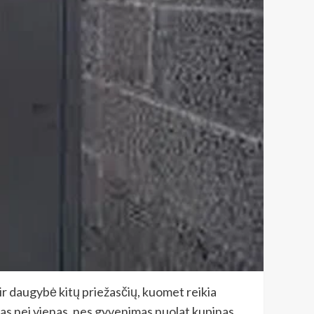
ir daugybė kitų priežasčių, kuomet reikia
gotas nei vienas, nes gyvenimas nuolat kupinas