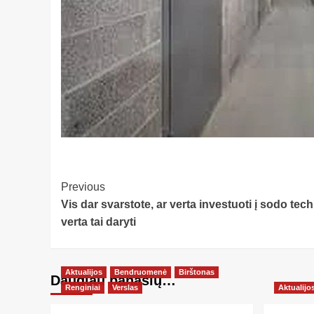
Post
Previous
Vis dar svarstote, ar verta investuoti į sodo te
Navigation
verta tai daryti
Aktualijos
Bendruomenė
Birštonas
Daugiau panašių…
Renginiai
Verslas
Aktualijo