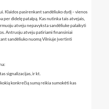
iui. Klaidos pasirenkant sandėliuko dydį – vienos
per didelę patalpą. Kas nutinka tais atvejais,
irmuoju atveju nepavyksta sandėliuke palaikyti
os. Antruoju atveju patiriami finansiniai
kant sandėliuko nuomą Vilniuje įvertinti
na:
s signalizacijas, ir kt.
, kokią konkrečią sumą reikia sumokėti kas