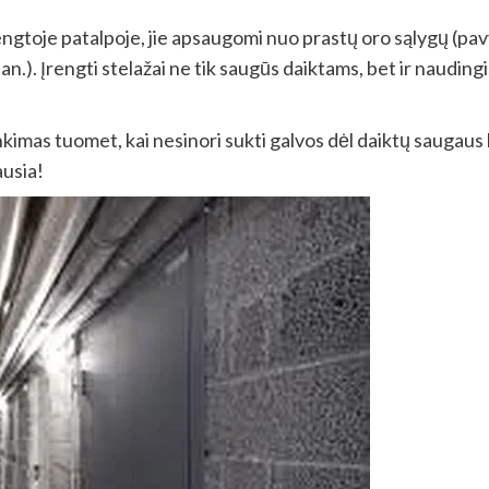
ngtoje patalpoje, jie apsaugomi nuo prastų oro sąlygų (pavy
pan.). Įrengti stelažai ne tik saugūs daiktams, bet ir naudingi
rinkimas tuomet, kai nesinori sukti galvos dėl daiktų saugaus
ausia!