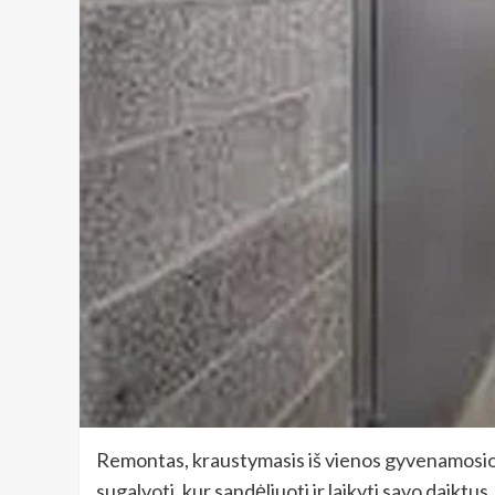
Remontas, kraustymasis iš vienos gyvenamosios v
sugalvoti, kur sandėliuoti ir laikyti savo daikt