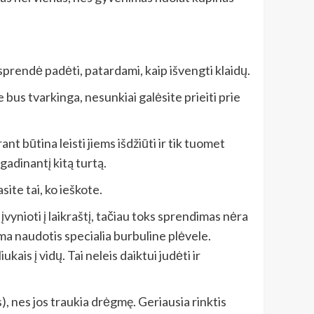
prendė padėti, patardami, kaip išvengti klaidų.
us tvarkinga, nesunkiai galėsite prieiti prie
rant būtina leisti jiems išdžiūti ir tik tuomet
pgadinantį kitą turtą.
site tai, ko ieškote.
ynioti į laikraštį, tačiau toks sprendimas nėra
iama naudotis specialia burbuline plėvele.
is į vidų. Tai neleis daiktui judėti ir
), nes jos traukia drėgmę. Geriausia rinktis