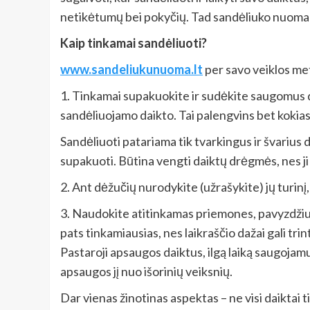
netikėtumų bei pokyčių. Tad sandėliuko nuoma Vi
Kaip tinkamai sandėliuoti?
www.sandeliukunuoma.lt
per savo veiklos me
1. Tinkamai supakuokite ir sudėkite saugomus da
sandėliuojamo daikto. Tai palengvins bet kokias
Sandėliuoti patariama tik tvarkingus ir švarius dai
supakuoti. Būtina vengti daiktų drėgmės, nes ji ga
2. Ant dėžučių nurodykite (užrašykite) jų turinį, 
3. Naudokite atitinkamas priemones, pavyzdžiui,
pats tinkamiausias, nes laikraščio dažai gali trin
Pastaroji apsaugos daiktus, ilgą laiką saugojamu
apsaugos jį nuo išorinių veiksnių.
Dar vienas žinotinas aspektas – ne visi daiktai 