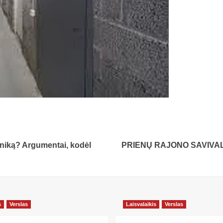
chniką? Argumentai, kodėl
PRIENŲ RAJONO SAVIV
s
Verslas
Laisvalaikis
Verslas