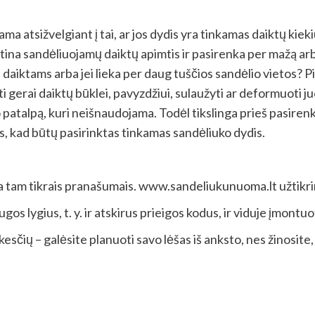
a atsižvelgiant į tai, ar jos dydis yra tinkamas daiktų kiek
na sandėliuojamų daiktų apimtis ir pasirenka per mažą arba 
daiktams arba jei lieka per daug tuščios sandėlio vietos? P
i gerai daiktų būklei, pavyzdžiui, sulaužyti ar deformuoti ju
 patalpą, kuri neišnaudojama. Todėl tikslinga prieš pasiren
us, kad būtų pasirinktas tinkamas sandėliuko dydis.
ta tam tikrais pranašumais. www.sandeliukunuoma.lt užtikri
 lygius, t. y. ir atskirus prieigos kodus, ir viduje įmontuota
esčių – galėsite planuoti savo lėšas iš anksto, nes žinosite