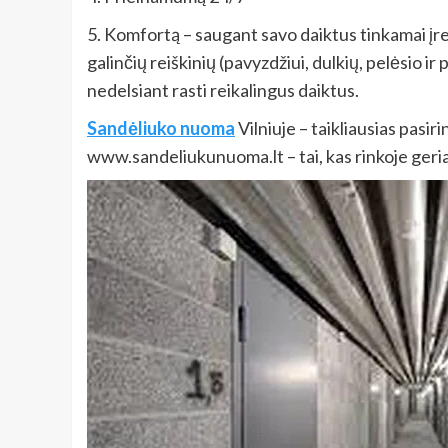
5. Komfortą – saugant savo daiktus tinkamai įre
galinčių reiškinių (pavyzdžiui, dulkių, pelėsio ir 
nedelsiant rasti reikalingus daiktus.
Sandėliuko nuoma
Vilniuje – taikliausias pasi
www.sandeliukunuoma.lt – tai, kas rinkoje geri