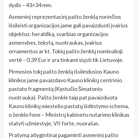
dydis – 43×34 mm.
Asmeninį reprezentacinį pašto ženklą norinčios
išsileisti organizacijos jame gali pavaizduoti įvairius
objektus: heraldiką, svarbias organizacijos
asmenybes, tekstą, nuotraukas, įvairius
ornamentus ar kt. Tokių pašto ženklų nominalioji
vertė – 0,39 Eur ir yra tinkami siųsti tik Lietuvoje.
Pirmosios tokį pašto ženklą išsileidusios Kauno
klinikos jame pavaizdavo Kauno klinikų centrinio
pastato fragmentą (Kęstučio Šimatonio
nuotrauka). Pašto ženkle taip pat pavaizduota
Kauno klinikų miestelio pastatų išdėstymo schema,
o ženklo fone – Ministrų kabineto nutarimo klinikas
statyti užmiestyje, VII forte, nuorašas.
Prašymą atlygintinai pagaminti asmeninį pašto