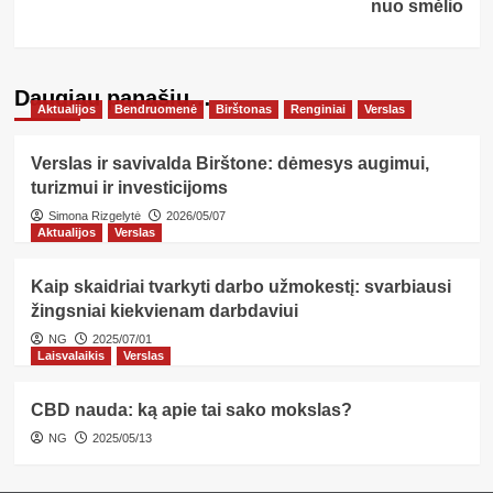
nuo smėlio
Daugiau panašių…
Aktualijos
Bendruomenė
Birštonas
Renginiai
Verslas
Verslas ir savivalda Birštone: dėmesys augimui,
turizmui ir investicijoms
Simona Rizgelytė
2026/05/07
Aktualijos
Verslas
Kaip skaidriai tvarkyti darbo užmokestį: svarbiausi
žingsniai kiekvienam darbdaviui
NG
2025/07/01
Laisvalaikis
Verslas
CBD nauda: ką apie tai sako mokslas?
NG
2025/05/13