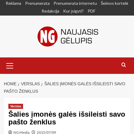
Skip
Reklama
Prenumerata
Prenumerata internetu
Šeimos kortelė
to
Redakcija
Kur įsigyti?
PDF
content
Primary
Menu
HOME
VERSLAS
ŠALIES ĮMONĖS GALĖS IŠSILEISTI SAVO
PAŠTO ŽENKLUS
Verslas
Šalies įmonės galės išsileisti savo
pašto ženklus
NG Media
2015/07/09