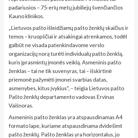
padariusios – 75-erių metų jubiliejų švenčiančios
Kauno klinikos.
„Lietuvos pašto išleidžiamų pašto ženklų skaičius ir
temos – kruopščiai ir atsakingai atrenkamos, todėl
galbūt ne visada patenkindavome verslo
organizacijų norą turėti individualų pašto ženklą,
kuris įprasmintų įmonės veiklą. Asmeninis pašto
ženklas – tai ne tik suvenyras, tai – išskirtinė
priemonė pažymėti įmonei svarbias datas,
asmenybes, kitus įvykius“, – teigia Lietuvos pašto
Pašto ženklų departamento vadovas Ervinas
Vaišnoras.
Asmeninis pašto ženklas yra atspausdinamas A4
formato lape, kuriame atspausdinama dvidešimt
pašto ženklų. Pašto ženklas yra horizontalus, jo