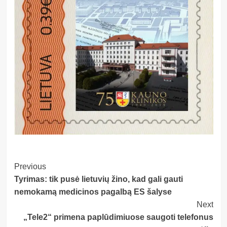
Post
Previous
Tyrimas: tik pusė lietuvių žino, kad gali gauti
Navigation
nemokamą medicinos pagalbą ES šalyse
Next
„Tele2“ primena paplūdimiuose saugoti telefonus