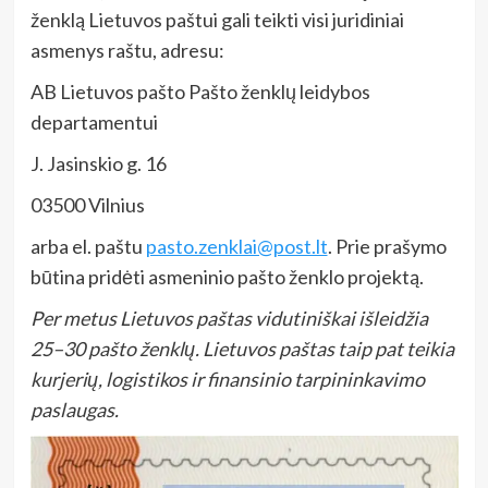
ženklą Lietuvos paštui gali teikti visi juridiniai
asmenys raštu, adresu:
AB Lietuvos pašto Pašto ženklų leidybos
departamentui
J. Jasinskio g. 16
03500 Vilnius
arba el. paštu
pasto.zenklai@post.lt
. Prie prašymo
būtina pridėti asmeninio pašto ženklo projektą.
Per metus Lietuvos paštas vidutiniškai išleidžia
25–30 pašto ženklų. Lietuvos paštas taip pat teikia
kurjerių, logistikos ir finansinio tarpininkavimo
paslaugas.