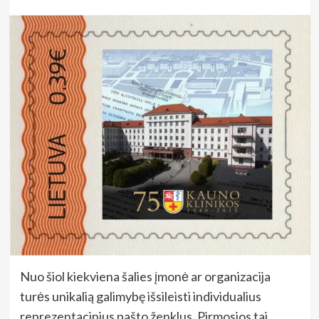
Nuo šiol kiekviena šalies įmonė ar organizacija
turės unikalią galimybę išsileisti individualius
reprezentacinius pašto ženklus. Pirmosios tai