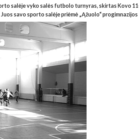
to salėje vyko salės futbolo turnyras, skirtas Kovo 11-a
o. Juos savo sporto salėje priėmė „Ąžuolo“ progimnazijo