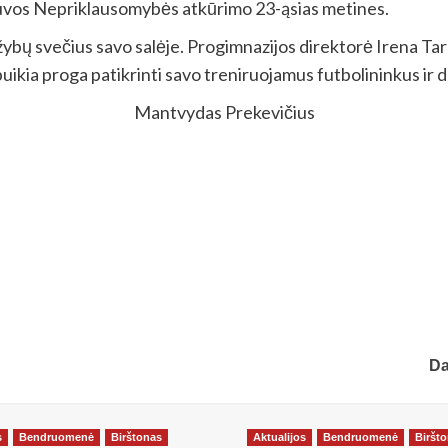
tuvos Nepriklausomybės atkūrimo 23-ąsias metines.
ybų svečius savo salėje. Progimnazijos direktorė Irena Tar
uikia proga patikrinti savo treniruojamus futbolininkus ir da
Mantvydas Prekevičius
Da
s
Bendruomenė
Birštonas
Aktualijos
Bendruomenė
Biršt