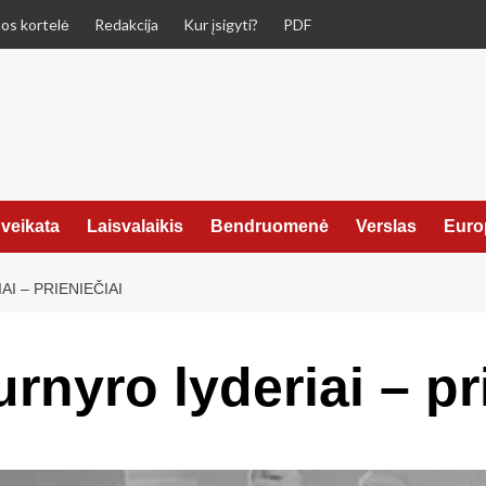
os kortelė
Redakcija
Kur įsigyti?
PDF
veikata
Laisvalaikis
Bendruomenė
Verslas
Euro
I – PRIENIEČIAI
urnyro lyderiai – pr