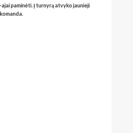
jai paminėti. Į turnyrą atvyko jaunieji
s komanda.