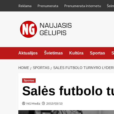
Skip
Reklama
Prenumerata
Prenumerata internetu
Šeim
to
content
Aktualijos
Švietimas
Kultūra
Sportas
S
HOME
SPORTAS
SALĖS FUTBOLO TURNYRO LYDERIA
Sportas
Salės futbolo t
NG Media
2013/03/13