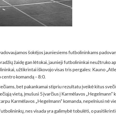
vadovaujamos šokėjos jauniesiems futbolininkams padovan
radžių žaidę gan lėtokai, jaunieji futbolininkai neužtruko apš
inkai, užtikrintai iškovojo visas tris pergales: Kauno „Atl
 centro komandą – 8:0.
iečiams, bet pakankamai stipriu rezultatu įveikė kitus sveči
čiąją vietą, įmušusi 5 įvarčius į Karmėlavos „Hegelmann“ ko
tarpu Karmėlavos „Hegelmann“ komanda, nepelniusi nė vieno
futbolininkų, nes visada yra galimybė tobulėti, o pasitikrint