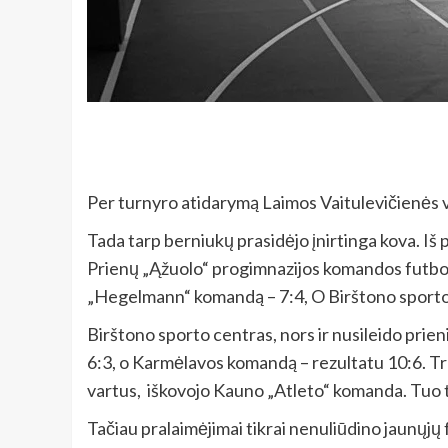
Per turnyro atidarymą Laimos Vaitulevičienės 
Tada tarp berniukų prasidėjo įnirtinga kova. Iš p
Prienų „Ąžuolo“ progimnazijos komandos futbolin
„Hegelmann“ komandą – 7:4, O Birštono sporto
Birštono sporto centras, nors ir nusileido prien
6:3, o Karmėlavos komandą – rezultatu 10:6. Tre
vartus, iškovojo Kauno „Atleto“ komanda. Tuo 
Tačiau pralaimėjimai tikrai nenuliūdino jaunųjų 