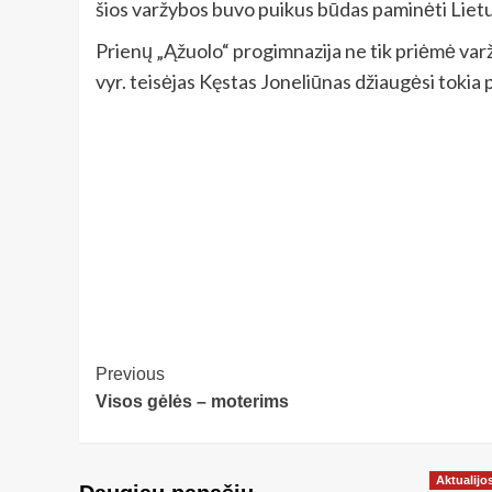
šios varžybos buvo puikus būdas paminėti Lie
Prienų „Ąžuolo“ progimnazija ne tik priėmė varž
vyr. teisėjas Kęstas Joneliūnas džiaugėsi tokia p
Post
Previous
Visos gėlės – moterims
Navigation
Aktualijo