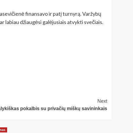
asevičienė finansavo ir patį turnyrą. Varžybų
r labiau džiaugėsi galėjusiais atvykti svečiais.
Next
lykiškas pokalbis su privačių miškų savininkais
onas