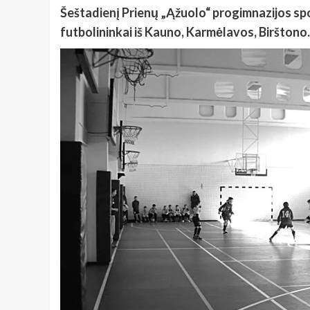
Šeštadienį Prienų „Ąžuolo“ progimnazijos spor
futbolininkai iš Kauno, Karmėlavos, Biršton