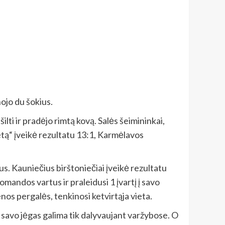
ojo du šokius.
ilti ir pradėjo rimtą kovą. Salės šeimininkai,
etą“ įveikė rezultatu 13:1, Karmėlavos
us. Kauniečius birštoniečiai įveikė rezultatu
mandos vartus ir praleidusi 1 įvartį į savo
s pergalės, tenkinosi ketvirtąja vieta.
i savo jėgas galima tik dalyvaujant varžybose. O