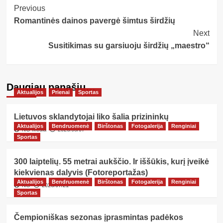
Post
Previous
Romantinės dainos pavergė šimtus širdžių
Navigation
Next
Susitikimas su garsiuoju širdžių „maestro“
Daugiau panašių…
Aktualijos
Prienai
Sportas
Lietuvos sklandytojai liko šalia prizininkų
Aktualijos
Bendruomenė
Birštonas
Fotogalerija
Renginiai
NG Media
2026/08/07
Sportas
300 laiptelių. 55 metrai aukščio. Ir iššūkis, kurį įveikė
kiekvienas dalyvis (Fotoreportažas)
Aktualijos
Bendruomenė
Birštonas
Fotogalerija
Renginiai
NG
2026/07/21
Sportas
Čempioniškas sezonas įprasmintas padėkos