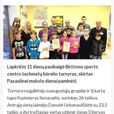
Lapkričio 11 dieną pasibaigė Birštono sporto
centro šachmatų būrelio turnyras, skirtas
Pasaulinei mokslo dienai paminėti.
Turnyro nugalėtoju suaugusiųjų grupėje ir šį kartą
tapo Kazimieras Senavaitis, surinkęs 26 taškus.
Antrąją vietą laimėjo Danutė Urbonavičiūtė su 23,5
taško, o dvi trečiąsias vietas užėmė Jonas Džervus