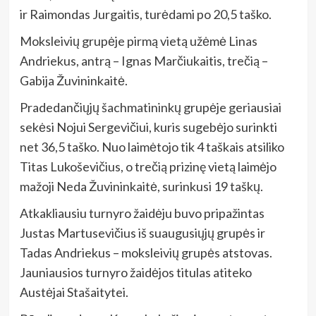
ir Raimondas Jurgaitis, turėdami po 20,5 taško.
Moksleivių grupėje pirmą vietą užėmė Linas
Andriekus, antrą – Ignas Marčiukaitis, trečią –
Gabija Žuvininkaitė.
Pradedančiųjų šachmatininkų grupėje geriausiai
sekėsi Nojui Sergevičiui, kuris sugebėjo surinkti
net 36,5 taško. Nuo laimėtojo tik 4 taškais atsiliko
Titas Lukoševičius, o trečią prizinę vietą laimėjo
mažoji Neda Žuvininkaitė, surinkusi 19 taškų.
Atkakliausiu turnyro žaidėju buvo pripažintas
Justas Martusevičius iš suaugusiųjų grupės ir
Tadas Andriekus – moksleivių grupės atstovas.
Jauniausios turnyro žaidėjos titulas atiteko
Austėjai Stašaitytei.