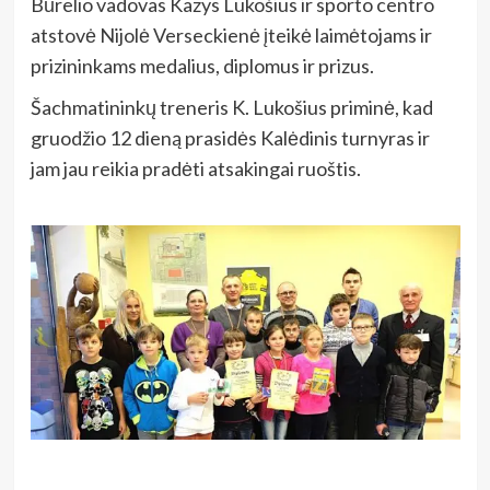
Būrelio vadovas Kazys Lukošius ir sporto centro
atstovė Nijolė Verseckienė įteikė laimėtojams ir
prizininkams medalius, diplomus ir prizus.
Šachmatininkų treneris K. Lukošius priminė, kad
gruodžio 12 dieną prasidės Kalėdinis turnyras ir
jam jau reikia pradėti atsakingai ruoštis.