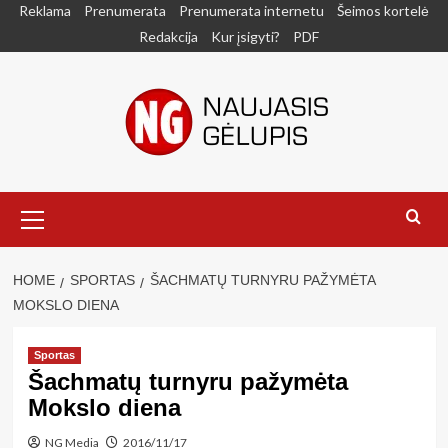
Skip
Reklama
Prenumerata
Prenumerata internetu
Šeimos kortelė
to
Redakcija
Kur įsigyti?
PDF
content
Primary
Menu
HOME
SPORTAS
ŠACHMATŲ TURNYRU PAŽYMĖTA
MOKSLO DIENA
Sportas
Šachmatų turnyru pažymėta
Mokslo diena
NG Media
2016/11/17