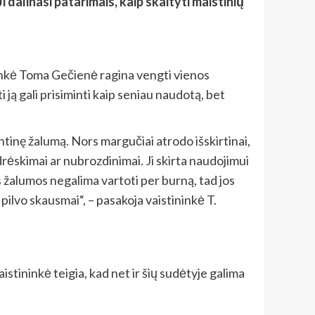
dalinasi patarimais, kaip skaityti maistinių
inkė Toma Gečienė ragina vengti vienos
i ją gali prisiminti kaip seniau naudotą, bet
tinę žalumą. Nors margučiai atrodo išskirtinai,
drėskimai ar nubrozdinimai. Ji skirta naudojimui
ės žalumos negalima vartoti per burną, tad jos
pilvo skausmai“, – pasakoja vaistininkė T.
aistininkė teigia, kad net ir šių sudėtyje galima