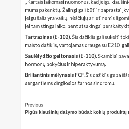
„Kartais laikomasi nuomonės, kad jeigu kiaušinio
mums pakenktų. Žalingi gali būti ir paprastai įk
jeigu šalia yra vaikų, nėščiųjų ar lėtinėmis lig
jei tam stinga laiko, bent atsakingai perskaityki
Tartrazinas (E-102).
Šis dažiklis gali sukelti t
maisto dažiklis, vartojamas drauge su E210, gal
Saulėlydžio geltonasis (E-110).
Skambiai pavad
hormonų pokyčius ir hiperaktyvumą.
Briliantinis mėlynasis FCF.
Šis dažiklis geba išš
sergantiems dirgliosios žarnos sindromu.
Post
Previous
Pigūs kiaušinių dažymo būdai: kokių produktų re
Navigation