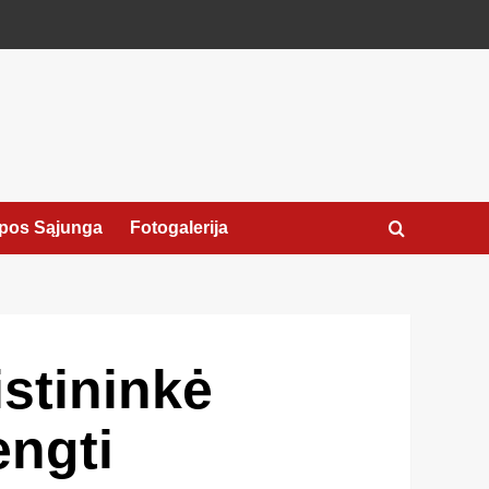
pos Sąjunga
Fotogalerija
stininkė
engti