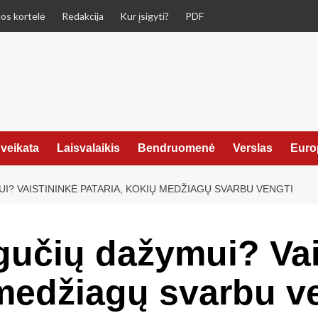
os kortelė
Redakcija
Kur įsigyti?
PDF
veikata
Laisvalaikis
Bendruomenė
Verslas
Euro
? VAISTININKĖ PATARIA, KOKIŲ MEDŽIAGŲ SVARBU VENGTI
učių dažymui? Vai
 medžiagų svarbu v