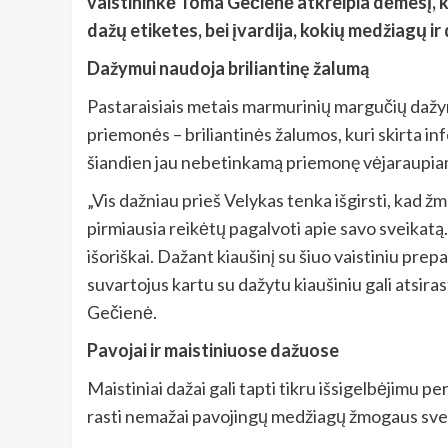
vaistininkė Toma Gečienė atkreipia dėmesį, ka
dažų etiketes, bei įvardija, kokių medžiagų i
Dažymui naudoja briliantinę žalumą
Pastaraisiais metais marmurinių margučių dažy
priemonės – briliantinės žalumos, kuri skirta inf
šiandien jau nebetinkamą priemonę vėjaraupia
„Vis dažniau prieš Velykas tenka išgirsti, kad 
pirmiausia reikėtų pagalvoti apie savo sveikatą.
išoriškai. Dažant kiaušinį su šiuo vaistiniu pre
suvartojus kartu su dažytu kiaušiniu gali atsira
Gečienė.
Pavojai ir maistiniuose dažuose
Maistiniai dažai gali tapti tikru išsigelbėjimu pe
rasti nemažai pavojingų medžiagų žmogaus svei