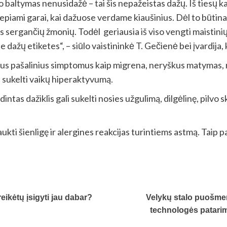
 baltymas nenusidažė – tai šis nepažeistas dažų. Iš tiesų ka
vepiami garai, kai dažuose verdame kiaušinius. Dėl to būtin
omis sergančių žmonių. Todėl geriausia iš viso vengti maistin
te dažų etiketes“, – siūlo vaistininkė T. Gečienė bei įvardija
okius pašalinius simptomus kaip migrena, neryškus matymas, ri
i sukelti vaikų hiperaktyvumą.
intas dažiklis gali sukelti nosies užgulimą, dilgėlinę, pilvo
aukti šienligę ir alergines reakcijas turintiems astmą. Taip pa
ikėtų įsigyti jau dabar?
Velykų stalo puošme
technologės patarim