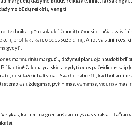
d margučių dažymo būdus reikia atsirinkti atsakingai. Ji 
r dažymo būdų reikėtų vengti.
mo technika spėjo sulaukti žmonių dėmesio, tačiau vaistin
ekcijų profilaktikai po odos sužeidimų. Anot vaistininkės, kit
ms gydyti.
žmonės marmurinių margučių dažymui planuoja naudoti brilian
 Briliantinė žaluma yra skirta gydyti odos pažeidimus kaip į
paratu, nusidažo ir baltymas. Svarbu pabrėžti, kad briliantin
sti stemplės uždegimas, pykinimas, vėmimas, viduriavimas ir 
r Velykas, kai norima greitai išgauti ryškias spalvas. Tačiau v
katai.