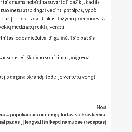
rtais mums nebūtina suvartoti dažiklį, kad jis
a tuo metu atsakingai vėdinti patalpas, ypač
ių dažų ir rinktis natūralias dažymo priemones. O
, kokių medžiagų reiktų vengti.
nitas, odos niežulys, dilgėlinė. Taip pat šis
 skausmus, virškinimo sutrikimus, migreną,
t jis dirgina skrandį, todėl jo vertėtų vengti
Next
na – populiarusis morengų tortas su braškėmis:
ai padės jį lengvai išsikepti namuose (receptas)