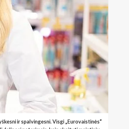
škesni ir spalvingesni. Visgi „Eurovaistinės“