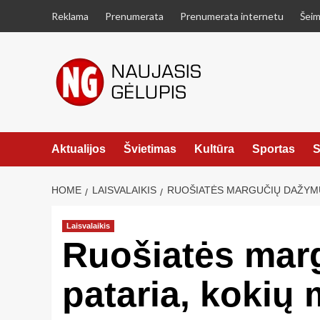
Skip
Reklama
Prenumerata
Prenumerata internetu
Šeim
to
content
Aktualijos
Švietimas
Kultūra
Sportas
S
HOME
LAISVALAIKIS
RUOŠIATĖS MARGUČIŲ DAŽYMUI
Laisvalaikis
Ruošiatės marg
pataria, kokių