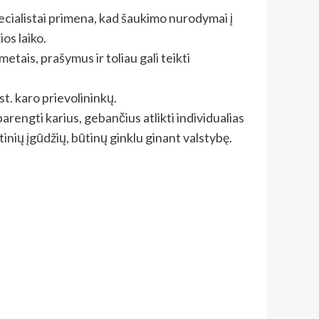
pecialistai primena, kad šaukimo nurodymai į
os laiko.
metais, prašymus ir toliau gali teikti
st. karo prievolininkų.
rengti karius, gebančius atlikti individualias
tinių įgūdžių, būtinų ginklu ginant valstybę.