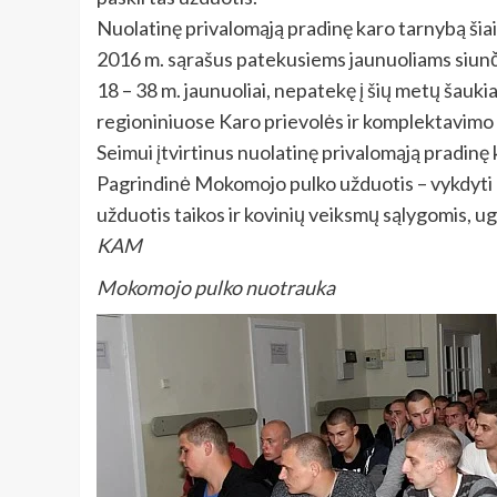
Nuolatinę privalomąją pradinę karo tarnybą šiai
2016 m. sąrašus patekusiems jaunuoliams siunči
18 – 38 m. jaunuoliai, nepatekę į šių metų šaukiam
regioniniuose Karo prievolės ir komplektavimo
Seimui įtvirtinus nuolatinę privalomąją pradinę 
Pagrindinė Mokomojo pulko užduotis – vykdyti ba
užduotis taikos ir kovinių veiksmų sąlygomis, ugd
KAM
Mokomojo pulko nuotrauka