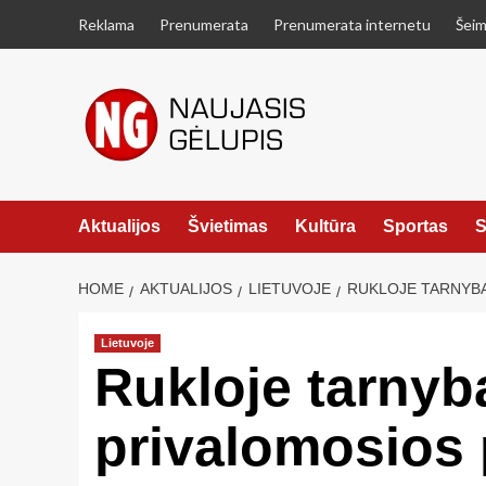
Skip
Reklama
Prenumerata
Prenumerata internetu
Šeim
to
content
Aktualijos
Švietimas
Kultūra
Sportas
S
HOME
AKTUALIJOS
LIETUVOJE
RUKLOJE TARNYBĄ
Lietuvoje
Rukloje tarnyb
privalomosios 