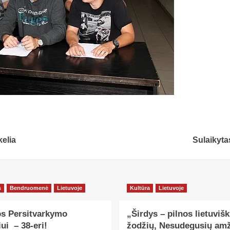
kelia
Sulaikyta
s
Bendruomenė
Lietuvoje
Kultūra
Lietuvoje
os Persitvarkymo
„Širdys – pilnos lietuviš
ui – 38-eri!
žodžių, Nesudegusių amž