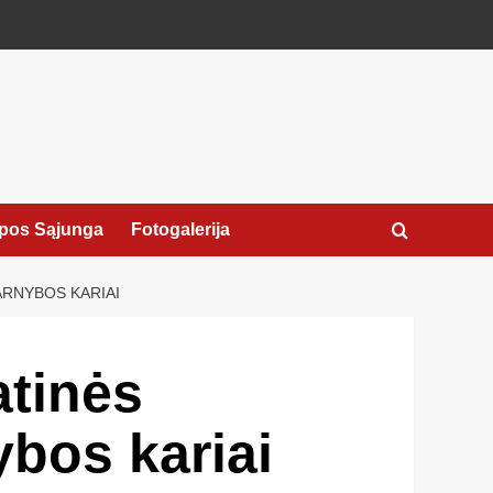
pos Sąjunga
Fotogalerija
ARNYBOS KARIAI
atinės
ybos kariai