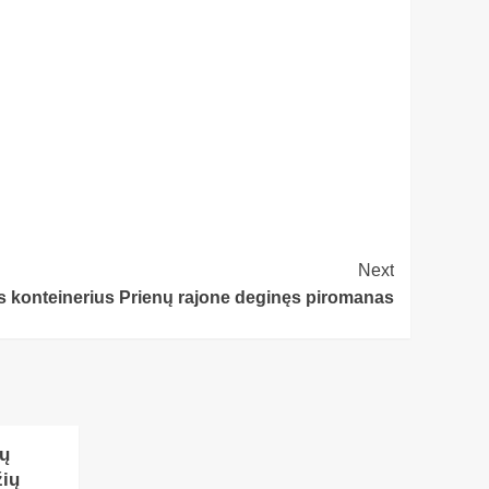
Next
s konteinerius Prienų rajone deginęs piromanas
kų
ių