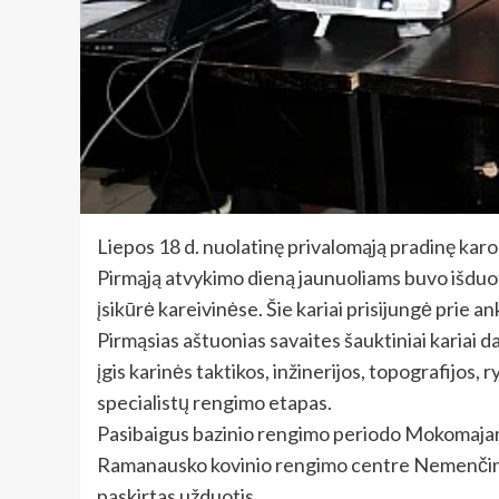
Liepos 18 d. nuolatinę privalomąją pradinę ka
Pirmąją atvykimo dieną jaunuoliams buvo išduotos
įsikūrė kareivinėse. Šie kariai prisijungė prie 
Pirmąsias aštuonias savaites šauktiniai kariai d
įgis karinės taktikos, inžinerijos, topografijos, 
specialistų rengimo etapas.
Pasibaigus bazinio rengimo periodo Mokomajame
Ramanausko kovinio rengimo centre Nemenčinėje
paskirtas užduotis.