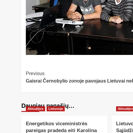
Post
Previous
Gaisrai Černobylio zonoje pavojaus Lietuvai ne
Navigation
Daugiau panašių…
Aktualijos
Lietuvoje
Aktualijo
Energetikos viceministrės
Lietuv
pareigas pradeda eiti Karolina
Sąjūdži