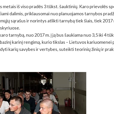
s metais iš viso pradės 3 tūkst. šauktinių. Karo prievolės s
ami dalimis, priklausomai nuo planuojamos tarnybos pradži
ųjų sąrašus ir norintys atlikti tarnybą tiek šiais, tiek 2017 
 skyriuose.
karo tarnybą, nuo 2017 m. į ją bus šaukiama nuo 3,5 iki 4 tūk
zinį karinį rengimą, kurio tikslas – Lietuvos kariuomenei pa
yti karių savybes ir vertybes, suteikti teorinių žinių ir prak