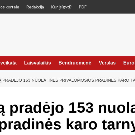
os kortelė
Redakcija
Kur įsigyti?
PDF
veikata
Laisvalaikis
Bendruomenė
Verslas
Euro
 PRADĖJO 153 NUOLATINĖS PRIVALOMOSIOS PRADINĖS KARO T
ą pradėjo 153 nuol
pradinės karo tarn