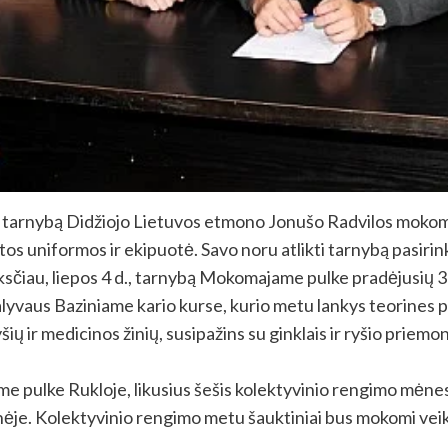
ro tarnybą Didžiojo Lietuvos etmono Jonušo Radvilos mokom
 uniformos ir ekipuotė. Savo noru atlikti tarnybą pasirinkę 
anksčiau, liepos 4 d., tarnybą Mokomajame pulke pradėjusių 3
alyvaus Baziniame kario kurse, kurio metu lankys teorines pa
ryšių ir medicinos žinių, susipažins su ginklais ir ryšio prie
 pulke Rukloje, likusius šešis kolektyvinio rengimo mėnes
. Kolektyvinio rengimo metu šauktiniai bus mokomi veikti 