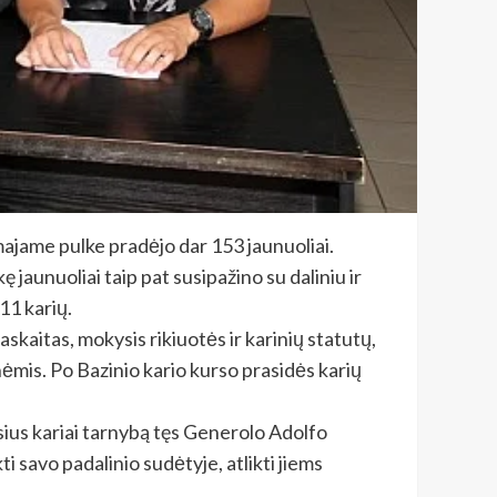
ajame pulke pradėjo dar 153 jaunuoliai.
jaunuoliai taip pat susipažino su daliniu ir
11 karių.
skaitas, mokysis rikiuotės ir karinių statutų,
monėmis. Po Bazinio kario kurso prasidės karių
ius kariai tarnybą tęs Generolo Adolfo
savo padalinio sudėtyje, atlikti jiems