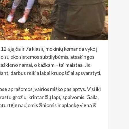
12-ąją 6a ir 7a klasių mokinių komanda vyko į
no su eko sistemos subtilybėmis, atsakingos
ažkieno namai, o kažkam – tai maistas. Jie
iant, darbus reikia labai kruopščiai apsvarstyti,
se aprašomos įvairios miško paslaptys. Visi iki
astu grožiu, krintančių lapų spalvomis. Gaila,
aturtėję naujomis žiniomis ir aplankę vieną iš