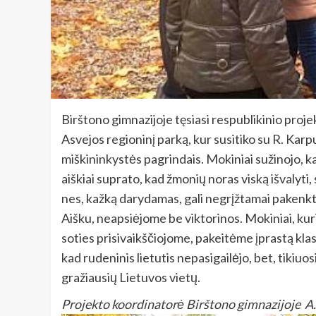
Birštono gimnazijoje tęsiasi respublikinio proj
Asvejos regioninį parką, kur susitiko su R. Ka
miškininkystės pagrindais. Mokiniai sužinojo, k
aiškiai suprato, kad žmonių noras viską išvalyti,
nes, kažką darydamas, gali negrįžtamai pakenkti 
Aišku, neapsiėjome be viktorinos. Mokiniai, kur
soties prisivaikščiojome, pakeitėme įprastą kla
kad rudeninis lietutis nepasigailėjo, bet, tikiu
gražiausių Lietuvos vietų.
Projekto koordinatorė Birštono gimnazijoje A