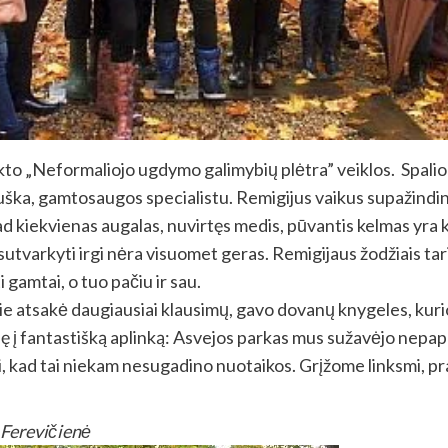
ekto „Neformaliojo ugdymo galimybių plėtra” veiklos. Spalio 
rpuška, gamtosaugos specialistu. Remigijus vaikus supažindi
ad kiekvienas augalas, nuvirtęs medis, pūvantis kelmas yra k
 sutvarkyti irgi nėra visuomet geras. Remigijaus žodžiais tar
gamtai, o tuo pačiu ir sau.
ie atsakė daugiausiai klausimų, gavo dovanų knygeles, kurio
sę į fantastišką aplinką: Asvejos parkas mus sužavėjo nepapr
osi, kad tai niekam nesugadino nuotaikos. Grįžome linksmi, pr
.Ferevičienė