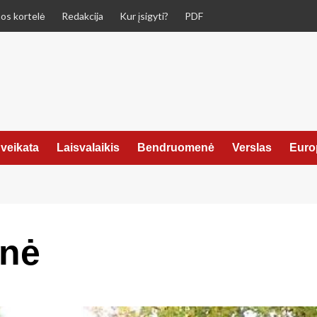
os kortelė
Redakcija
Kur įsigyti?
PDF
veikata
Laisvalaikis
Bendruomenė
Verslas
Euro
onė