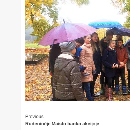
Post
Previous
Rudeninėje Maisto banko akcijoje
Navigation