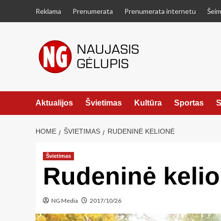
Skip
Reklama
Prenumerata
Prenumerata internetu
Šeim
to
content
Aktualijos
Švietimas
Kultūra
Sportas
S
HOME
ŠVIETIMAS
RUDENINĖ KELIONĖ
Švietimas
Rudeninė keli
NG Media
2017/10/26