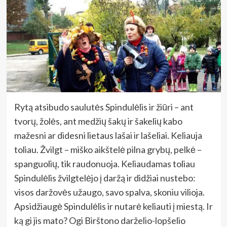
Rytą atsibudo saulutės Spindulėlis ir žiūri – ant
tvorų, žolės, ant medžių šakų ir šakelių kabo
mažesni ar didesni lietaus lašai ir lašeliai. Keliauja
toliau. Žvilgt – miško aikštelė pilna grybų, pelkė –
spanguolių, tik raudonuoja. Keliaudamas toliau
Spindulėlis žvilgtelėjo į daržą ir didžiai nustebo:
visos daržovės užaugo, savo spalva, skoniu vilioja.
Apsidžiaugė Spindulėlis ir nutarė keliauti į miestą. Ir
ką gi jis mato? Ogi Birštono darželio-lopšelio