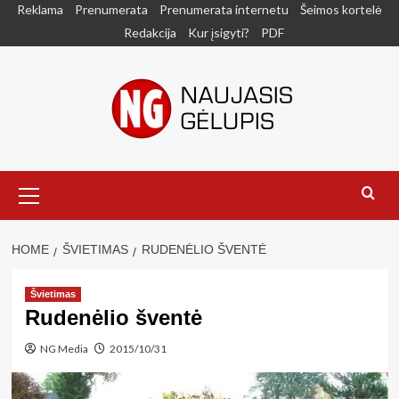
Skip
Reklama
Prenumerata
Prenumerata internetu
Šeimos kortelė
to
Redakcija
Kur įsigyti?
PDF
content
Primary
Menu
HOME
ŠVIETIMAS
RUDENĖLIO ŠVENTĖ
Švietimas
Rudenėlio šventė
NG Media
2015/10/31