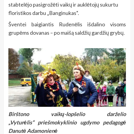
stabtelėjo pasigrožėti vaikų ir auklėtojų sukurtu
floristikos darbu „Banginukas“.
Šventei baigiantis Rudenėlis išdalino visoms
grupėms dovanas – po maišą saldžių gardžių grybų.
Birštono vaikų-lopšelio darželio
„Vyturėlis“
priešmokyklinio ugdymo pedagogė
Danutė Adamonienė