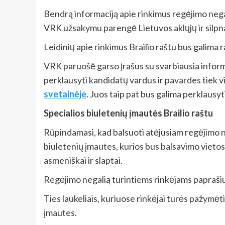
Bendrą informaciją apie rinkimus regėjimo negalią
VRK užsakymu parengė Lietuvos aklųjų ir silpn
Leidinių apie rinkimus Brailio raštu bus galima 
VRK paruošė garso įrašus su svarbiausia informa
perklausyti kandidatų vardus ir pavardes tiek 
svetainėje
. Juos taip pat bus galima perklausyti
Specialios biuletenių įmautės Brailio raštu
Rūpindamasi, kad balsuoti atėjusiam regėjimo n
biuletenių įmautes, kurios bus balsavimo vietos
asmeniškai ir slaptai.
Regėjimo negalią turintiems rinkėjams paprašius,
Ties laukeliais, kuriuose rinkėjai turės pažymėt
įmautes.