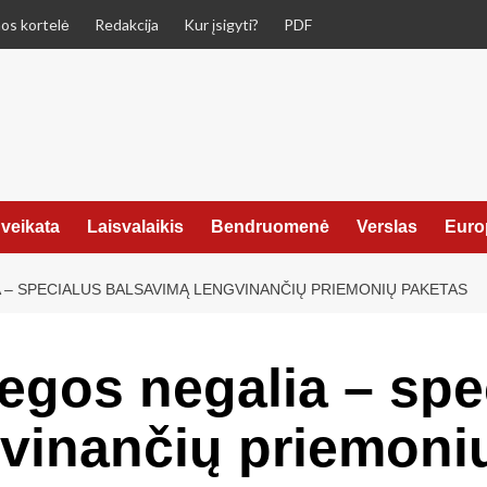
os kortelė
Redakcija
Kur įsigyti?
PDF
veikata
Laisvalaikis
Bendruomenė
Verslas
Euro
 – SPECIALUS BALSAVIMĄ LENGVINANČIŲ PRIEMONIŲ PAKETAS
egos negalia – spe
vinančių priemoni