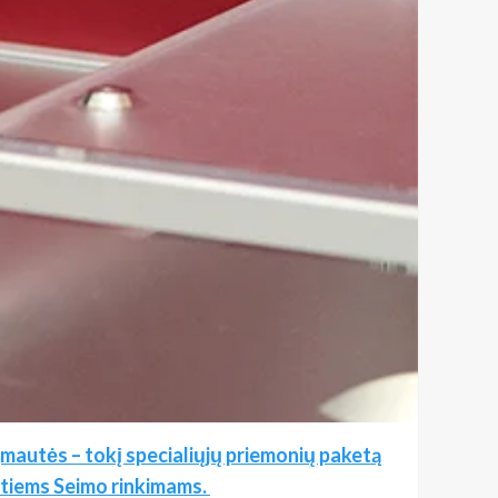
ų įmautės – tokį specialiųjų priemonių paketą
antiems Seimo rinkimams.