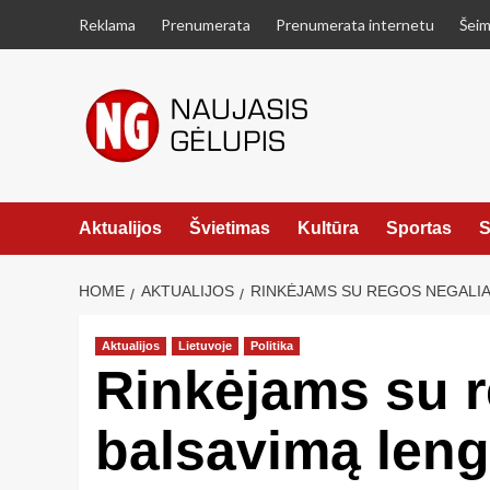
Skip
Reklama
Prenumerata
Prenumerata internetu
Šeim
to
content
Aktualijos
Švietimas
Kultūra
Sportas
S
HOME
AKTUALIJOS
RINKĖJAMS SU REGOS NEGALIA
Aktualijos
Lietuvoje
Politika
Rinkėjams su r
balsavimą leng