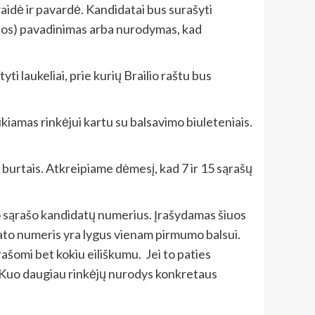
idė ir pavardė. Kandidatai bus surašyti
icijos) pavadinimas arba nurodymas, kad
i laukeliai, prie kurių Brailio raštu bus
eikiamas rinkėjui kartu su balsavimo biuleteniais.
burtais. Atkreipiame dėmesį, kad 7 ir 15 sąrašų
nkto sąrašo kandidatų numerius. Įrašydamas šiuos
dato numeris yra lygus vienam pirmumo balsui.
rašomi bet kokiu eiliškumu. Jei to paties
s. Kuo daugiau rinkėjų nurodys konkretaus