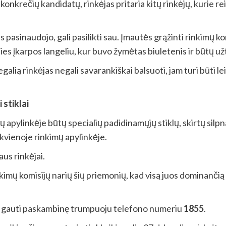
nkrečių kandidatų, rinkėjas pritaria kitų rinkėjų, kurie r
 pasinaudojo, gali pasilikti sau. Įmautės grąžinti rinkimų ko
ies įkarpos langeliu, kur buvo žymėtas biuletenis ir būtų už
galią rinkėjas negali savarankiškai balsuoti, jam turi būti l
 stiklai
ų apylinkėje būtų specialių padidinamųjų stiklų, skirtų silp
ekvienoje rinkimų apylinkėje.
aus rinkėjai.
nkimų komisijų narių šių priemonių, kad visą juos dominančią
ali gauti paskambinę trumpuoju telefono numeriu
1855
.