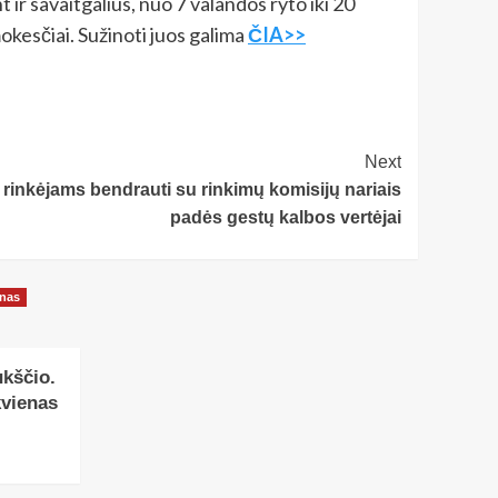
t ir savaitgalius, nuo 7 valandos ryto iki 20
okesčiai. Sužinoti juos galima
ČIA>>
Next
 rinkėjams bendrauti su rinkimų komisijų nariais
padės gestų kalbos vertėjai
onas
ukščio.
kvienas