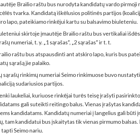
tėje Brailio raštu bus nurodyta kandidatų vardo pirmoji ra
cėlės tvarka. Kandidatą iškėlusios politinės partijos (koal
iro lapo, pateikiamo rinkėjui kartu su balsavimo biuleteniu.
niui skirtoje įmautėje Brailio raštu bus vertikaliai išdėstyt
ašų numeriai, t. y. „1 sąrašas“, „2 sąrašas“ ir t. t.
Brailio raštu bus atspausdinti ant atskiro lapo, kuris bus pat
tų sąrašą jie palaiko.
ų sąrašų rinkimų numeriai Seimo rinkimuose buvo nustatyti 
aliciją sudariusios partijos.
enki laukeliai, kuriuose rinkėjai turės teisę įrašyti pasiri
datams gali suteikti reitingo balus. Vienas įrašytas kandi
ems kandidatams. Kandidatų numeriai į langelius gali būti į
lių, tam kandidatui bus įskaitytas tik vienas pirmumo balsa
 tapti Seimo nariu.