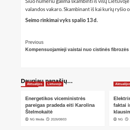
Šiuo numeriu galima skambinti iš visų Lietuvoje v
valandos vakaro. Skambinant iš kai kurių ryšio 
Seimo rinkimai vyks spalio 13 d.
Post
Previous
Kompensuojamieji vaistai nuo cistinės fibrozės
Navigation
Daugiau panašių…
Aktualijos
Lietuvoje
Aktualijo
Energetikos viceministrės
Elektri
pareigas pradeda eiti Karolina
faktai 
Štelmokaitė
klausi
NG Media
2026/08/03
NG