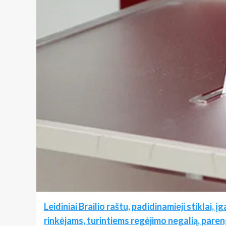
Leidiniai Brailio raštu, padidinamieji stiklai,
rinkėjams, turintiems regėjimo negalią, pare