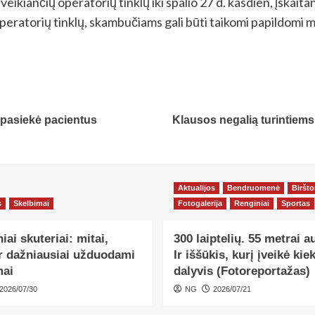
eikiančių operatorių tinklų iki spalio 27 d. kasdien, įskaitan
operatorių tinklų, skambučiams gali būti taikomi papildomi m
 pasiekė pacientus
Klausos negalią turintiems
Aktualijos
Bendruomenė
Biršt
s
Skelbimai
Fotogalerija
Renginiai
Sportas
niai skuteriai: mitai,
300 laiptelių. 55 metrai a
ir dažniausiai užduodami
Ir iššūkis, kurį įveikė kie
mai
dalyvis (Fotoreportažas)
2026/07/30
NG
2026/07/21