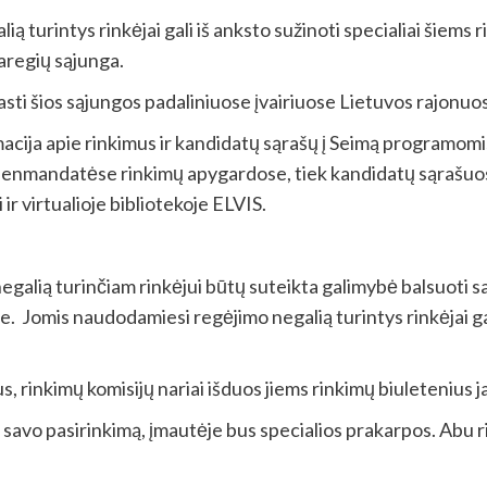
 turintys rinkėjai gali iš anksto sužinoti specialiai šiems ri
aregių sąjunga.
rasti šios sąjungos padaliniuose įvairiuose Lietuvos rajonuo
cija apie rinkimus ir kandidatų sąrašų į Seimą programomis.
vienmandatėse rinkimų apygardose, tiek kandidatų sąrašuos
 ir virtualioje bibliotekoje ELVIS.
egalią turinčiam rinkėjui būtų suteikta galimybė balsuoti s
e. Jomis naudodamiesi regėjimo negalią turintys rinkėjai g
 rinkimų komisijų nariai išduos jiems rinkimų biuletenius ja
i savo pasirinkimą, įmautėje bus specialios prakarpos. Abu r