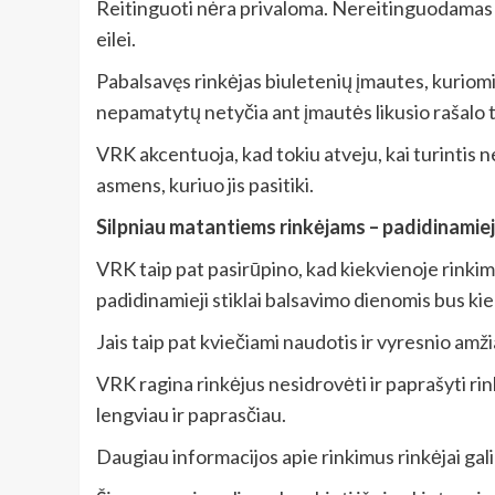
Reitinguoti nėra privaloma. Nereitinguodamas ko
eilei.
Pabalsavęs rinkėjas biuletenių įmautes, kuriomis
nepamatytų netyčia ant įmautės likusio rašalo t
VRK akcentuoja, kad tokiu atveju, kai turintis ne
asmens, kuriuo jis pasitiki.
Silpniau matantiems rinkėjams – padidinamieji
VRK taip pat pasirūpino, kad kiekvienoje rinkim
padidinamieji stiklai balsavimo dienomis bus ki
Jais taip pat kviečiami naudotis ir vyresnio amži
VRK ragina rinkėjus nesidrovėti ir paprašyti ri
lengviau ir paprasčiau.
Daugiau informacijos apie rinkimus rinkėjai g