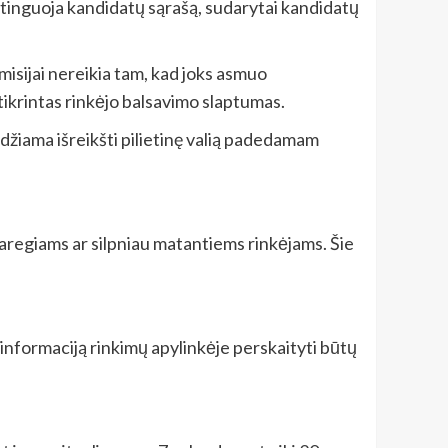
eitinguoja kandidatų sąrašą, sudarytai kandidatų
misijai nereikia tam, kad joks asmuo
tikrintas rinkėjo balsavimo slaptumas.
eidžiama išreikšti pilietinę valią padedamam
naregiams ar silpniau matantiems rinkėjams. Šie
 informaciją rinkimų apylinkėje perskaityti būtų