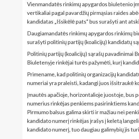
Vienmandatės rinkimų apygardos biuletenio įmau
vertikaliai pagal pavardžių pirmąsias raides abė
kandidatas „Išsikėlė pats“ bus surašyti ant atsk
Daugiamandatės rinkimų apygardos rinkimų biulete
surašyti politinių partijų (koalicijų) kandidatų sąr
Politinių partijų (koalicijų) sąrašų pavadinimai 
Biuletenyje rinkėjai turės pažymėti, kurį kandida
Primename, kad politinių organizacijų kandidat
numeriai yra praleisti, kadangi juos išsitraukė ko
Įmautės apačioje, horizontalioje juostoje, bus p
numerius rinkėjas penkiems pasirinktiems kandi
Pirmumo balsus galima skirti ir mažiau nei penki
kandidato numerį rinkėjas įrašys į keletą lange
kandidato numerį, tuo daugiau galimybių jis turi