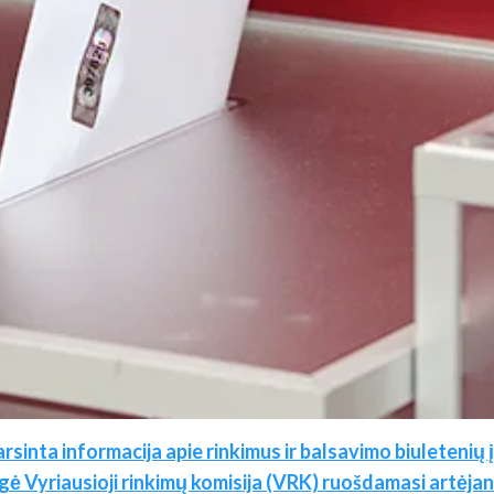
 įgarsinta informacija apie rinkimus ir balsavimo biuleteni
ngė Vyriausioji rinkimų komisija (VRK) ruošdamasi artėj