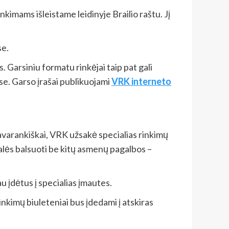
nkimams išleistame leidinyje Brailio raštu. Jį
se.
 Garsiniu formatu rinkėjai taip pat gali
e. Garso įrašai publikuojami
VRK interneto
avarankiškai, VRK užsakė specialias rinkimų
alės balsuoti be kitų asmenų pagalbos –
u įdėtus į specialias įmautes.
inkimų biuleteniai bus įdedami į atskiras