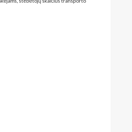
nkėjams, stebėtojų skaičius transporto