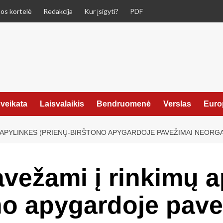
os kortelė
Redakcija
Kur įsigyti?
PDF
veikata
Laisvalaikis
Bendruomenė
Verslas
Euro
MŲ APYLINKES (PRIENŲ-BIRŠTONO APYGARDOJE PAVEŽIMAI NEORG
avežami į rinkimų a
no apygardoje pave