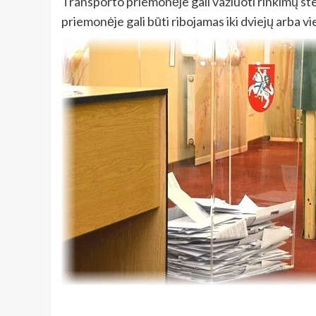
Transporto priemonėje gali važiuoti rinkimų st
priemonėje gali būti ribojamas iki dviejų arba v