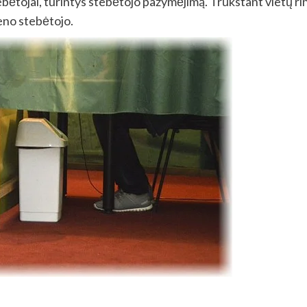
ebėtojai, turintys stebėtojo pažymėjimą. Trūkstant vietų ri
ieno stebėtojo.