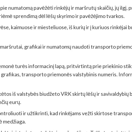
ie numatomą pavėžėti rinkėjų ir maršrutų skaičių, jų ilgį, p
mė sprendimą dėl lėšų skyrimo ir pavėžėjimo tvarkos.
e, kaimuose ir miesteliuose, iš kurių ir į kuriuos rinkėjai bu
i maršrutai, grafikai ir numatomų naudoti transporto priem
emonė turės informacinį lapą, pritvirtintą prie priekinio s
o grafikas, transporto priemonės valstybinis numeris. Info
ėtos iš valstybės biudžeto VRK skirtų lėšų ir savivaldybių 
nčių eurų.
ontroliuoti ir užtikrinti, kad rinkėjams vežti skirtose tra
nė medžiaga.