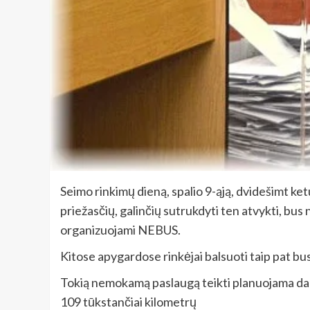
Seimo rinkimų dieną, spalio 9-ąją, dvidešimt ket
priežasčių, galinčių sutrukdyti ten atvykti, bu
organizuojami NEBUS.
Kitose apygardose rinkėjai balsuoti taip pat bu
Tokią nemokamą paslaugą teikti planuojama daugi
109 tūkstančiai kilometrų