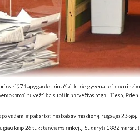
uriose iš 71 apygardos rinkėjai, kurie gyvena toli nuo rinki
s nemokamai nuvežti balsuoti ir parvežtas atgal. Tiesa, Pri
s pavežami ir pakartotinio balsavimo dieną, rugsėjo 23-ąją.
au kaip 26 tūkstančiams rinkėjų. Sudaryti 1 882 maršrutai,