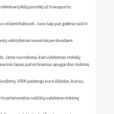
reliminarų lėšų poreikį už transporto
s vežami balsuoti. Juos taip pat galima rasti ir
onių valstybiniai numeriai perduodami
tiklo. Jame nurodoma, kad vykdomas rinkėjų
rmacinis lapas patvirtinamas apygardos rinkimų
biudžetų. VRK padengs kuro išlaidas, kurios,
nsporto priemonėse nebūtų vykdoma rinkimų