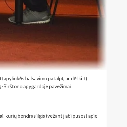
mų apylinkės balsavimo patalpų ar dėl kitų
enų-Birštono apygardoje pavežimai
 kurių bendras ilgis (vežant į abi puses) apie