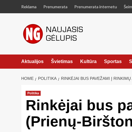
Skip
Reklama
Prenumerata
Prenumerata internetu
Šeim
to
content
Aktualijos
Švietimas
Kultūra
Sportas
S
HOME
POLITIKA
RINKĖJAI BUS PAVEŽAMI Į RINKI
Politika
Rinkėjai bus p
(Prienų-Biršto