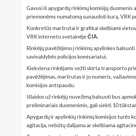
Gavusi iš apygardų rinkimų komisijų duomenis ap
priemonėms numatomą sunaudoti kurą, VRK priė
Konkretūs maršrutai ir grafikai skelbiami vietovės
VRK interneto svetainėje
ČIA
.
Rinkėjų pavėžėjimo į rinkimų apylinkes balsuot
savivaldybės policijos komisariatui.
Kiekviena rinkėjams vežti skirta transporto pri
pavėžėjimas, maršrutas ir jo numeris, važiavim
komisijos antspaudu.
Išlaidos už rinkėjų nuvežimą balsuoti bus apmok
preliminariais duomenimis, gali siekti 10 tūksta
Apygardų ir apylinkių rinkimų komisijos turės k
agitacija, nebūtų dalijama ar skelbiama agitaci