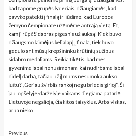
kad tapome grupės lyderiais, džiaugiamės, kad
pavyko patekti į finalą ir liūdime, kad Europos
žemyno čempionate užėmėme antrąją vietą. Et,
kam ji rūpi!Sidabras pigesnis už auksą! Kiek buvo
džiaugsmo laimėjus kelialapį į finalą, tiek buvo
gedulo ant mūsų krepšininkų krūtinių sužibus
sidabro medaliams. Reikia tikėtis, kad mes
gyvenime labai nenusimenam, kai nudirbame labai
didelį darbą, tačiau už jį mums nesumoka aukso
luitu? „Geriau žvirblis rankoj negu briedis girioj“. Ši
jau lopšelyje-darželyje vaikams diegiama patarlė
Lietuvoje negalioja, čia kitos taisyklės. Arba viskas,
arba nieko.
Post
Previous