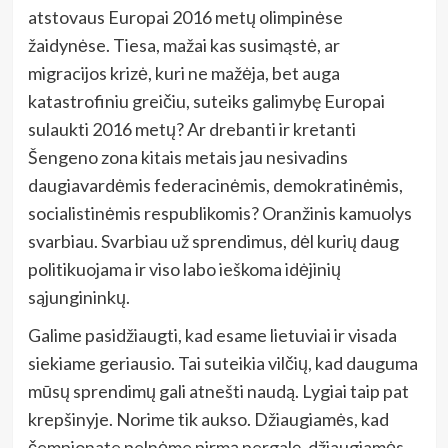
atstovaus Europai 2016 metų olimpinėse
žaidynėse. Tiesa, mažai kas susimąstė, ar
migracijos krizė, kuri ne mažėja, bet auga
katastrofiniu greičiu, suteiks galimybę Europai
sulaukti 2016 metų? Ar drebanti ir kretanti
Šengeno zona kitais metais jau nesivadins
daugiavardėmis federacinėmis, demokratinėmis,
socialistinėmis respublikomis? Oranžinis kamuolys
svarbiau. Svarbiau už sprendimus, dėl kurių daug
politikuojama ir viso labo ieškoma idėjinių
sąjungininkų.
Galime pasidžiaugti, kad esame lietuviai ir visada
siekiame geriausio. Tai suteikia vilčių, kad dauguma
mūsų sprendimų gali atnešti naudą. Lygiai taip pat
krepšinyje. Norime tik aukso. Džiaugiamės, kad
čempionate pelnėme pirmą pergalę, džiaugiamės,