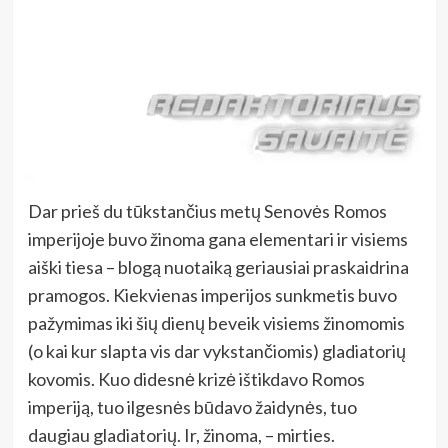
Dar prieš du tūkstančius metų Senovės Romos
imperijoje buvo žinoma gana elementari ir visiems
aiški tiesa – blogą nuotaiką geriausiai praskaidrina
pramogos. Kiekvienas imperijos sunkmetis buvo
pažymimas iki šių dienų beveik visiems žinomomis
(o kai kur slapta vis dar vykstančiomis) gladiatorių
kovomis. Kuo didesnė krizė ištikdavo Romos
imperiją, tuo ilgesnės būdavo žaidynės, tuo
daugiau gladiatorių. Ir, žinoma, – mirties.