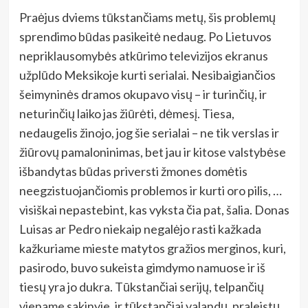
Praėjus dviems tūkstančiams metų, šis problemų
sprendimo būdas pasikeitė nedaug. Po Lietuvos
nepriklausomybės atkūrimo televizijos ekranus
užplūdo Meksikoje kurti serialai. Nesibaigiančios
šeimyninės dramos okupavo visų – ir turinčių, ir
neturinčių laiko jas žiūrėti, dėmesį. Tiesa,
nedaugelis žinojo, jog šie serialai – ne tik verslas ir
žiūrovų pamaloninimas, bet jau ir kitose valstybėse
išbandytas būdas priversti žmones domėtis
neegzistuojančiomis problemos ir kurti oro pilis, …
visiškai nepastebint, kas vyksta čia pat, šalia. Donas
Luisas ar Pedro niekaip negalėjo rasti kažkada
kažkuriame mieste matytos gražios merginos, kuri,
pasirodo, buvo sukeista gimdymo namuose ir iš
tiesų yra jo dukra. Tūkstančiai serijų, telpančių
viename sakinyje, ir tūkstančiai valandų, praleistų