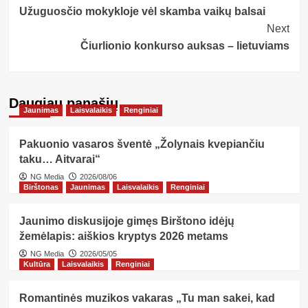
Užuguosčio mokykloje vėl skamba vaikų balsai
Navigation
Next
Čiurlionio konkurso auksas – lietuviams
Daugiau panašių…
Jaunimas
Laisvalaikis
Renginiai
Pakuonio vasaros šventė „Žolynais kvepiančiu
taku… Aitvarai“
NG Media
2026/08/06
Birštonas
Jaunimas
Laisvalaikis
Renginiai
Jaunimo diskusijoje gimęs Birštono idėjų
žemėlapis: aiškios kryptys 2026 metams
NG Media
2026/05/05
Kultūra
Laisvalaikis
Renginiai
Romantinės muzikos vakaras „Tu man sakei, kad