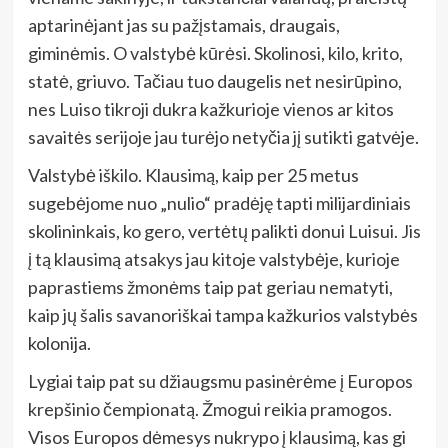
aptarinėjant jas su pažįstamais, draugais,
giminėmis. O valstybė kūrėsi. Skolinosi, kilo, krito,
statė, griuvo. Tačiau tuo daugelis net nesirūpino,
nes Luiso tikroji dukra kažkurioje vienos ar kitos
savaitės serijoje jau turėjo netyčia jį sutikti gatvėje.
Valstybė iškilo. Klausimą, kaip per 25 metus
sugebėjome nuo „nulio“ pradėję tapti milijardiniais
skolininkais, ko gero, vertėtų palikti donui Luisui. Jis
į tą klausimą atsakys jau kitoje valstybėje, kurioje
paprastiems žmonėms taip pat geriau nematyti,
kaip jų šalis savanoriškai tampa kažkurios valstybės
kolonija.
Lygiai taip pat su džiaugsmu pasinėrėme į Europos
krepšinio čempionatą. Žmogui reikia pramogos.
Visos Europos dėmesys nukrypo į klausimą, kas gi