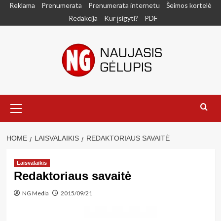
Skip
Reklama
Prenumerata
Prenumerata internetu
Šeimos kortelė
to
Redakcija
Kur įsigyti?
PDF
content
Primary
Menu
HOME
LAISVALAIKIS
REDAKTORIAUS SAVAITĖ
Laisvalaikis
Redaktoriaus savaitė
NG Media
2015/09/21