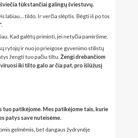
 šviečia tūkstančiai galingų šviestuvų.
abiau… tildo. Ir verčia slėptis. Bėgti iš po tos
“.
iau. Kad galėtų priminti, jei netyčia pamiršime.
viesų rytojų ir nuo jo prieigose gyvenimo stilistų
ntys žengti tuo pačiu tiltu.
Žengi drebančiom
osi iki tilto galo ar čia pat, pro išlūžusį
mes tuo patikėjome. Mes patikėjome tais, kurie
 mes patys save nuteisėme.
amsiomis gelmėmis, bet dangaus žydrynėje