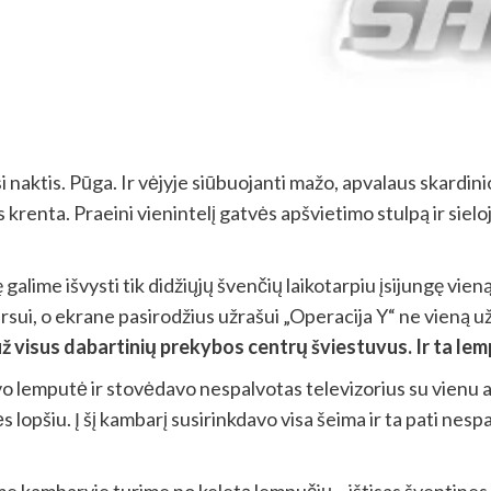
si naktis. Pūga. Ir vėjyje siūbuojanti mažo, apvalaus skardi
is krenta. Praeini vienintelį gatvės apšvietimo stulpą ir si
alime išvysti tik didžiųjų švenčių laikotarpiu įsijungę vieną 
arsui, o ekrane pasirodžius užrašui „Operacija Y“ ne vieną 
 už visus dabartinių prekybos centrų šviestuvus. Ir ta le
lemputė ir stovėdavo nespalvotas televizorius su vienu ar 
s lopšiu. Į šį kambarį susirinkdavo visa šeima ir ta pati nes