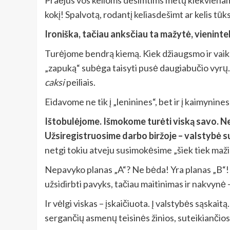
Praėjus vos kelioms dešimtims metų kiekviename
kokį! Spalvotą, rodantį keliasdešimt ar kelis tū
Ironiška, tačiau anksčiau ta mažytė, vienin
Turėjome bendrą kiemą. Kiek džiaugsmo ir vaikam
„zapuką“ subėga taisyti pusė daugiabučio vyrų. 
caksi
peiliais.
Eidavome ne tik į „leninines“, bet ir į kaimyni
Ištobulėjome. Išmokome turėti viską savo. Net
Užsiregistruosime darbo biržoje – valstybė 
netgi tokiu atveju susimokėsime „šiek tiek maži
Nepavyko planas „A“? Ne bėda! Yra planas „B“! Bri
užsidirbti pavyks, tačiau maitinimas ir nakvynė
Ir vėlgi viskas – įskaičiuota. Į valstybės sąska
sergančių asmenų teisinės žinios, suteikiančios