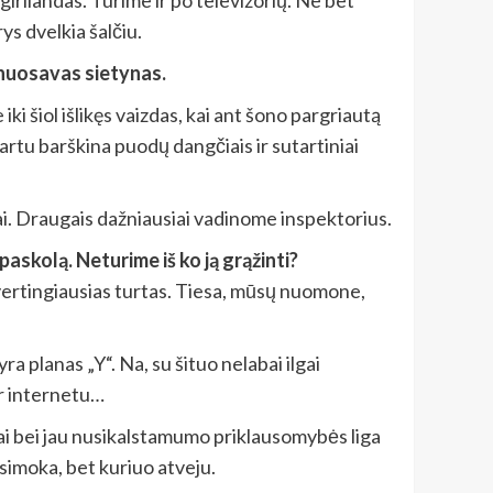
rliandas. Turime ir po televizorių. Ne bet
ys dvelkia šalčiu.
 nuosavas sietynas.
 šiol išlikęs vaizdas, kai ant šono pargriautą
rtu barškina puodų dangčiais ir sutartiniai
ai. Draugais dažniausiai vadinome inspektorius.
askolą. Neturime iš ko ją grąžinti?
 vertingiausias turtas. Tiesa, mūsų nuomone,
a planas „Y“. Na, su šituo nelabai ilgai
ir internetu…
ymai bei jau nusikalstamumo priklausomybės liga
simoka, bet kuriuo atveju.