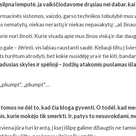
silpna lemputė, ja vaikščiodavome drąsiau nei dabar, kai
macinės sistemos, vaizdo, garso technikos tobulybė mus vis l
as nematytų, niekas nerastų ir niekas nepasakytų: „aš žinau
ie nori žinoti. Kurie visada apie mus žinos viską ir dar daug
jo gale – žėrinti, vis labiau raustanti saulė. Keliauji tiltu į š
ats turėtum atrodyti, bet kokie nusidėję yra ir tie kiti, banda
ias skyles ir spėlioji – žodžių atakomis puolamas išlaviru
ęs „pliumpt“, „pliumpt“…
laistomos ne dėl to, kad čia bloga gyventi. O todėl, kad 
Tais, kurie mokėjo tik smerkti. Ir, patys to nesuvokdami,
ekviena jūra turi krantą, į kurį išlipę galime džiaugtis ne t