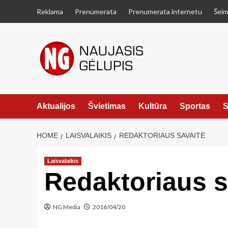
Skip
Reklama
Prenumerata
Prenumerata internetu
Šeim
to
content
Aktualijos
Švietimas
Kultūra
Sportas
S
HOME
LAISVALAIKIS
REDAKTORIAUS SAVAITĖ
Laisvalaikis
Redaktoriaus s
NG Media
2016/04/20