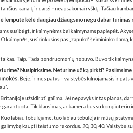
 kambaryje turime po keletą lempučių – ištisas šventines gi
kstančius kanalų ir dargi – neapsakomai ryškų. Tačiau kambar
telė lemputė kėlė daugiau džiaugsmo negu dabar turimas
s susibėgt, ir kaimynėms bei kaimynams paplepėt. Akyse iki
O kaimynės, susirinkusios pas „zapuko“ šeimininko damą, ka
nes talkas. Taip. Tada bendruomenių nebuvo. Buvo tik kaimyn
urime? Nusipirksime. Neturime už ką pirkti? Pasiimsime p
sumokės.
Beje, ir mes patys – valstybės kilnojamasis ir pats
au“.
tanijoje užsidirbti galima. Jei nepavyks ir tas planas, dar yr
 – garantuota. Tik klausimas, ar kamera bus su kompiuteriu 
itą. Kuo labiau tobulėjame, tuo labiau tobulėja ir mūsų įstat
 galimybę kaupti teistumo rekordus. 20, 30, 40. Valstybė su