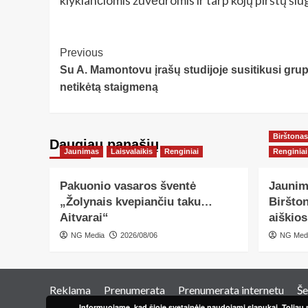
klykiančiomis žuvėdromis ir tarp kojų pirštų šiug
Post
Previous
Su A. Mamontovu įrašų studijoje susitikusi gru
Navigation
netikėtą staigmeną
Birštonas
Daugiau panašių…
Jaunimas
Laisvalaikis
Renginiai
Renginiai
Pakuonio vasaros šventė
Jaunim
„Žolynais kvepiančiu taku…
Biršton
Aitvarai“
aiškio
NG Media
2026/08/06
NG Med
Reklama
Prenumerata
Prenumerata internetu
Še
Informuojame, kad šioje svetainėje naudojami slapukai. Toliau n