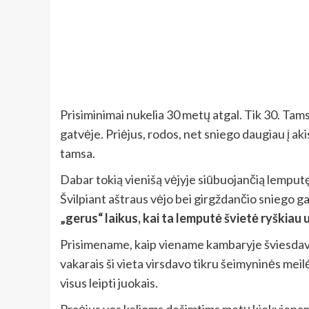
Prisiminimai nukelia 30 metų atgal. Tik 30. Tam
gatvėje. Priėjus, rodos, net sniego daugiau į ak
tamsa.
Dabar tokią vienišą vėjyje siūbuojančią lemputę g
Švilpiant aštraus vėjo bei girgždančio sniego g
„gerus“ laikus, kai ta lemputė švietė ryškiau
Prisimename, kaip viename kambaryje šviesdavo 
vakarais ši vieta virsdavo tikru šeimyninės meilė
visus leipti juokais.