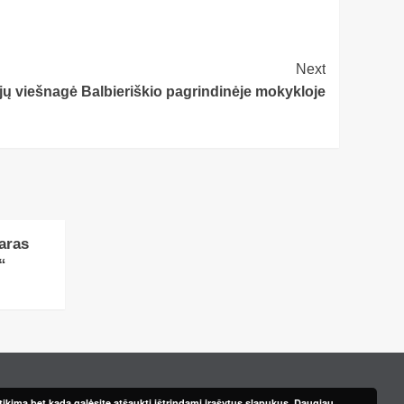
Next
 viešnagė Balbieriškio pagrindinėje mokykloje
aras
“
ikimą bet kada galėsite atšaukti ištrindami įrašytus slapukus.
Daugiau