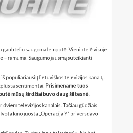
nio gaubtelio saugoma lemputė. Vienintelė visoje
eloje – ramuma. Saugumo jausmą suteikianti
iš populiariausių lietuviškos televizijos kanalų.
užplūsta sentimentai.
Prisimename tuos
mputė mūsų širdžiai buvo daug šiltesnė.
dviem televizijos kanalais. Tačiau gūdžiais
palvota kino juosta „Operacija Y“ priversdavo