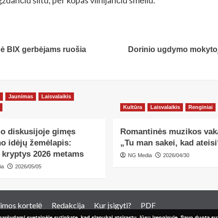
ždančiu šiltu, per kopas vilnijančiu smėliu.
pė BIX gerbėjams ruošia
Dorinio ugdymo mokytojų
Jaunimas
Laisvalaikis
Kultūra
Laisvalaikis
Renginiai
o diskusijoje gimęs
Romantinės muzikos vak
o idėjų žemėlapis:
„Tu man sakei, kad ateisi
s kryptys 2026 metams
NG Media
2026/04/30
ia
2026/05/05
imos kortelė
Redakcija
Kur įsigyti?
PDF
aršydami svetainėje sutinkate, kad slapukai atsirastų Jūsų įrenginyje. Savo duotą sut