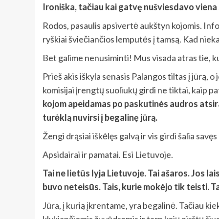
Ironiška, tačiau kai gatvę nušviesdavo viena 
Rodos, pasaulis apsivertė aukštyn kojomis. Infor
ryškiai šviečiančios lemputės į tamsą. Kad niek
Bet galime nenusiminti! Mus visada atras tie, kur
Prieš akis iškyla senasis Palangos tiltas į jūrą, o 
komisijai įrengtų suoliukų girdi ne tiktai, kaip p
kojom apeidamas po paskutinės audros atsiradus
turėklą nuvirsi į begalinę jūrą.
Žengi drąsiai iškėlęs galvą ir vis girdi šalia sav
Apsidairai ir pamatai. Esi Lietuvoje.
Tai ne lietūs lyja Lietuvoje. Tai ašaros. Jos 
buvo neteisūs. Tais, kurie mokėjo tik teisti. 
Jūra, į kurią įkrentame, yra begalinė. Tačiau ki