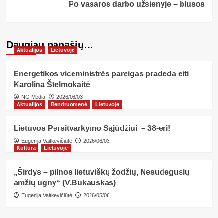
Po vasaros darbo užsienyje – blusos
Daugiau panašių…
Aktualijos
Lietuvoje
Energetikos viceministrės pareigas pradeda eiti
Karolina Štelmokaitė
NG Media
2026/08/03
Aktualijos
Bendruomenė
Lietuvoje
Lietuvos Persitvarkymo Sąjūdžiui – 38-eri!
Eugenija Vaitkevičiūtė
2026/06/03
Kultūra
Lietuvoje
„Širdys – pilnos lietuviškų žodžių, Nesudegusių
amžių ugny“ (V.Bukauskas)
Eugenija Vaitkevičiūtė
2026/05/06