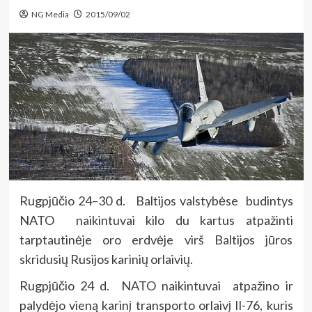
NG Media
2015/09/02
Rugpjūčio 24–30 d. Baltijos valstybėse budintys
NATO naikintuvai kilo du kartus atpažinti
tarptautinėje oro erdvėje virš Baltijos jūros
skridusių Rusijos karinių orlaivių.
Rugpjūčio 24 d. NATO naikintuvai atpažino ir
palydėjo vieną karinį transporto orlaivį Il-76, kuris