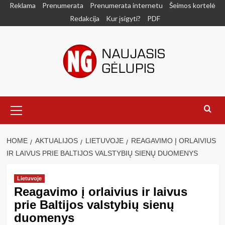
Skip
Reklama
Prenumerata
Prenumerata internetu
Šeimos kortelė
to
Redakcija
Kur įsigyti?
PDF
content
Primary
Menu
HOME
AKTUALIJOS
LIETUVOJE
REAGAVIMO Į ORLAIVIUS
IR LAIVUS PRIE BALTIJOS VALSTYBIŲ SIENŲ DUOMENYS
Lietuvoje
Reagavimo į orlaivius ir laivus
prie Baltijos valstybių sienų
duomenys