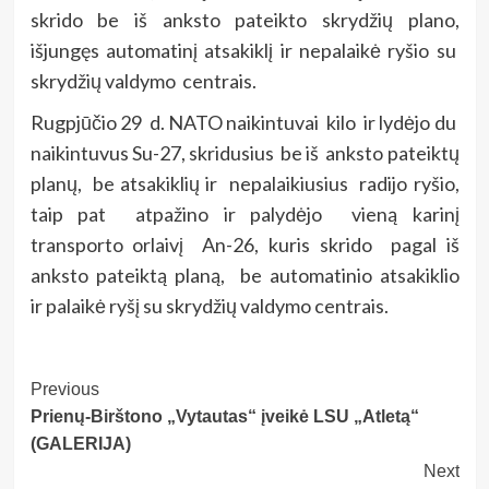
skrido be iš anksto pateikto skrydžių plano,
išjungęs automatinį atsakiklį ir nepalaikė ryšio su
skrydžių valdymo centrais.
Rugpjūčio 29 d. NATO naikintuvai kilo ir lydėjo du
naikintuvus Su-27, skridusius be iš anksto pateiktų
planų, be atsakiklių ir nepalaikiusius radijo ryšio,
taip pat atpažino ir palydėjo vieną karinį
transporto orlaivį An-26, kuris skrido pagal iš
anksto pateiktą planą, be automatinio atsakiklio
ir palaikė ryšį su skrydžių valdymo centrais.
Post
Previous
Prienų-Birštono „Vytautas“ įveikė LSU „Atletą“
Navigation
(GALERIJA)
Next