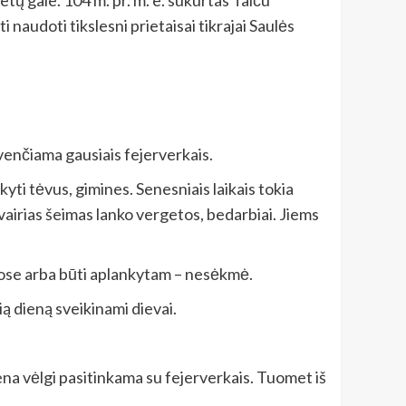
tų gale. 104 m. pr. m. e. sukurtas Taiču
 naudoti tikslesni prietaisai tikrajai Saulės
švenčiama gausiais fejerverkais.
ti tėvus, gimines. Senesniais laikais tokia
vairias šeimas lanko vergetos, bedarbiai. Jiems
iuose arba būti aplankytam – nesėkmė.
ią dieną sveikinami dievai.
iena vėlgi pasitinkama su fejerverkais. Tuomet iš