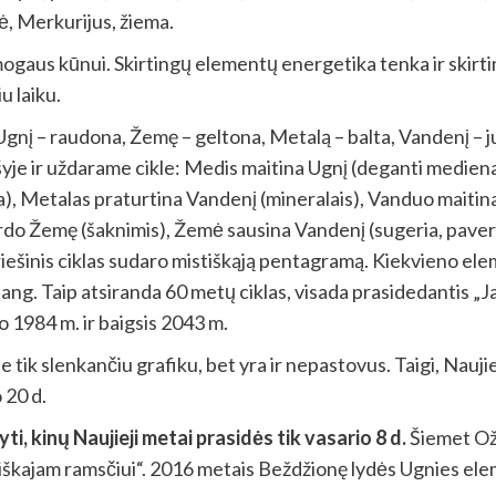
ė, Merkurijus, žiema.
s žmogaus kūnui. Skirtingų elementų energetika tenka ir ski
u laiku.
 Ugnį – raudona, Žemę – geltona, Metalą – balta, Vandenį – j
yje ir uždarame cikle: Medis maitina Ugnį (deganti mediena)
 Metalas praturtina Vandenį (mineralais), Vanduo maitina 
ardo Žemę (šaknimis), Žemė sausina Vandenį (sugeria, pave
iešinis ciklas sudaro mistiškąją pentagramą. Kiekvieno el
– Jang. Taip atsiranda 60 metų ciklas, visada prasidedantis „
o 1984 m. ir baigsis 2043 m.
e tik slenkančiu grafiku, bet yra ir nepastovus. Taigi, Nauji
 20 d.
i, kinų Naujieji metai prasidės tik vasario 8 d.
Šiemet Ožk
kajam ramsčiui“. 2016 metais Beždžionę lydės Ugnies elemen