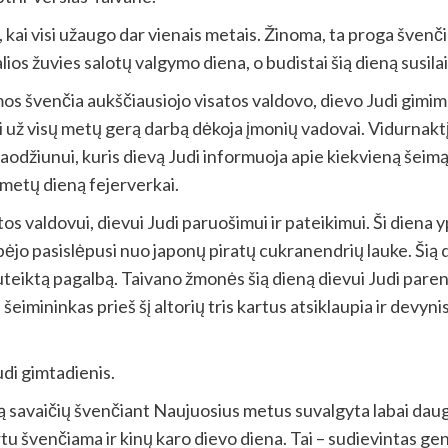
a, kai visi užaugo dar vienais metais. Žinoma, ta proga šven
žalios žuvies salotų valgymo diena, o budistai šią dieną susi
imos švenčia aukščiausiojo visatos valdovo, dievo Judi gimi
ei už visų metų gerą darbą dėkoja įmonių vadovai. Vidurnakt
Zaodžiunui, kuris dievą Judi informuoja apie kiekvieną šeimą
 metų dieną fejerverkai.
os valdovui, dievui Judi paruošimui ir pateikimui. Ši diena
bėjo pasislėpusi nuo japonų piratų cukranendrių lauke. Šią
eiktą pagalbą. Taivano žmonės šią dieną dievui Judi parengi
eimininkas prieš šį altorių tris kartus atsiklaupia ir devyni
di gimtadienis.
rą savaičių švenčiant Naujuosius metus suvalgyta labai daug
rtu švenčiama ir kinų karo dievo diena. Tai – sudievintas 