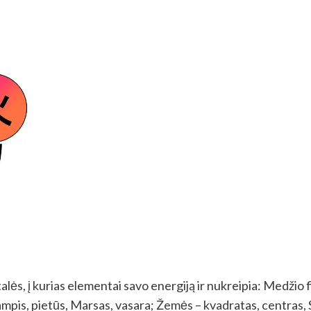
alės, į kurias elementai savo energiją ir nukreipia: Medžio f
kampis, pietūs, Marsas, vasara; Žemės – kvadratas, centras,