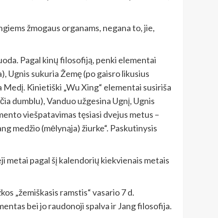
rtingiems žmogaus organams, negana to, jie,
uoda. Pagal kinų filosofiją, penki elementai
, Ugnis sukuria Žemę (po gaisro likusius
Medį. Kinietiški „Wu Xing“ elementai susiriša
rčia dumblu), Vanduo užgesina Ugnį, Ugnis
emento viešpatavimas tęsiasi dvejus metus –
Jang medžio (mėlynąja) žiurke“. Paskutinysis
eji metai pagal šį kalendorių kiekvienais metais
os „žemiškasis ramstis“ vasario 7 d.
tas bei jo raudonoji spalva ir Jang filosofija.