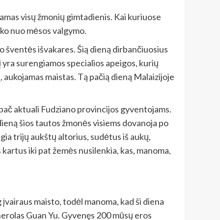
čiamas visų žmonių gimtadienis. Kai kuriuose
laiko nuo mėsos valgymo.
mo šventės išvakares. Šią dieną dirbančiuosius
į yra surengiamos specialios apeigos, kurių
, aukojamas maistas. Tą pačią dieną Malaizijoje
 ypač aktuali Fudziano provincijos gyventojams.
 dieną šios tautos žmonės visiems dovanoja po
a trijų aukštų altorius, sudėtus iš aukų,
s kartus iki pat žemės nusilenkia, kas, manoma,
 įvairaus maisto, todėl manoma, kad ši diena
generolas Guan Yu. Gyvenęs 200 mūsų eros