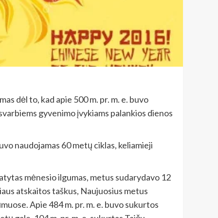
mas dėl to, kad apie 500 m. pr. m. e. buvo
s, svarbiems gyvenimo įvykiams palankios dienos
t buvo naudojamas 60 metų ciklas, keliamieji
ustatytas mėnesio ilgumas, metus sudarydavo 12
riaus atskaitos taškus, Naujuosius metus
ūmuose. Apie 484 m. pr. m. e. buvo sukurtos