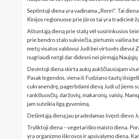
Septintoji diena yra vadinama „Renri“. Tai dien
Kinijos regionuose prie jūros tai yra tradicinė 
Aštuntąją dieną prie stalų vėl susirinkusios še
prie bendro stalo sukviečia, pietumis vaišina b
metų visatos valdovui Judi bei virtuvės dievui 
nugriaudi netgi dar didesni nei pirmąją Naujųjų
Devintoji diena skirta aukų aukščiausiajam visat
Pasak legendos, viena iš Fudziano tautų išsigel
cukranendrę, pagerbdami dievą Judi už jiems sut
rankšluosčių, daržovių, makaronų, vaisių. Namų š
jam suteikia ilgą gyvenimą.
Dešimtąją dieną jau pradedamas švęsti dievo Ju
Tryliktoji diena – vegetariško maisto diena. Po
yra organizmo iškrovos ir apsivalymo diena. Ka