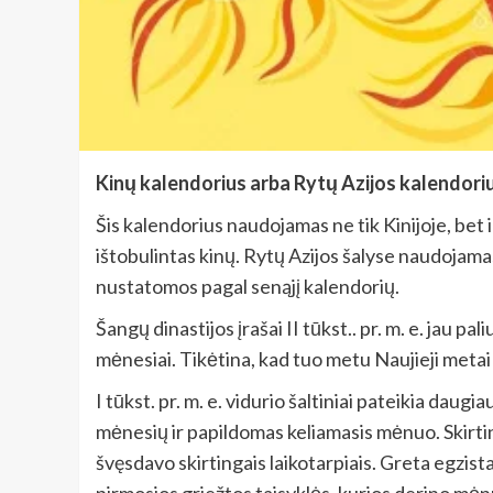
Kinų kalendorius arba Rytų Azijos kalendorius
Šis kalendorius naudojamas ne tik Kinijoje, bet i
ištobulintas kinų. Rytų Azijos šalyse naudojama
nustatomos pagal senąjį kalendorių.
Šangų dinastijos įrašai II tūkst.. pr. m. e. jau 
mėnesiai. Tikėtina, kad tuo metu Naujieji metai
I tūkst. pr. m. e. vidurio šaltiniai pateikia d
mėnesių ir papildomas keliamasis mėnuo. Skirti
švęsdavo skirtingais laikotarpiais. Greta egzis