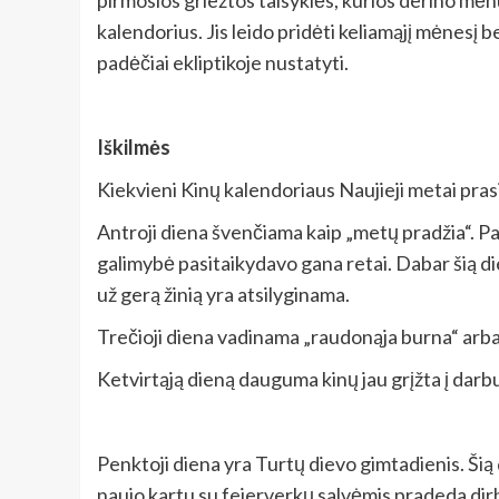
pirmosios griežtos taisyklės, kurios derino mėn
kalendorius. Jis leido pridėti keliamąjį mėnesį b
padėčiai ekliptikoje nustatyti.
Iškilmės
Kiekvieni Kinų kalendoriaus Naujieji metai pras
Antroji diena švenčiama kaip „metų pradžia“. Pa
galimybė pasitaikydavo gana retai. Dabar šią die
už gerą žinią yra atsilyginama.
Trečioji diena vadinama „raudonąja burna“ arba
Ketvirtąją dieną dauguma kinų jau grįžta į darbus
Penktoji diena yra Turtų dievo gimtadienis. Šią 
naujo kartu su fejerverkų salvėmis pradeda dirbt