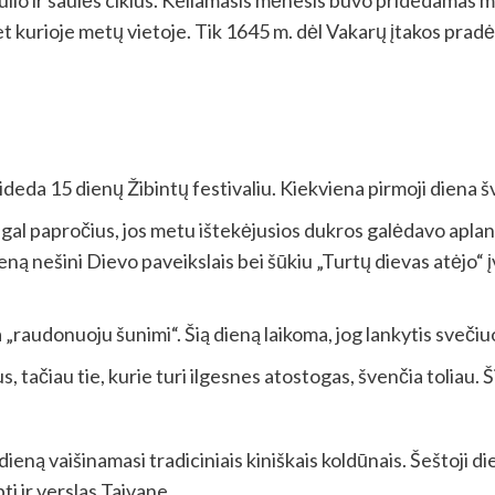
ulio ir saulės ciklus. Keliamasis mėnesis buvo pridedamas me
et kurioje metų vietoje. Tik 1645 m. dėl Vakarų įtakos pradėti
ideda 15 dienų Žibintų festivaliu. Kiekviena pirmoji diena 
gal papročius, jos metu ištekėjusios dukros galėdavo aplanky
ną nešini Dievo paveikslais bei šūkiu „Turtų dievas atėjo“ į
 „raudonuoju šunimi“. Šią dieną laikoma, jog lankytis sveč
, tačiau tie, kurie turi ilgesnes atostogas, švenčia toliau. Š
dieną vaišinamasi tradiciniais kiniškais koldūnais. Šeštoji d
i ir verslas Taivane.