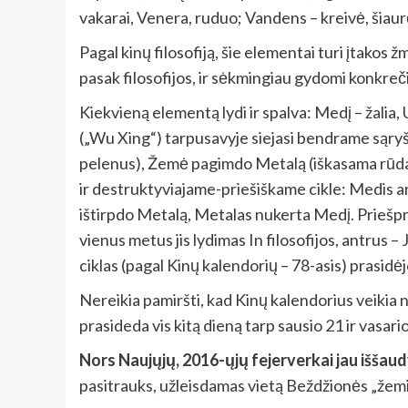
vakarai, Venera, ruduo; Vandens – kreivė, šiaur
Pagal kinų filosofiją, šie elementai turi įtako
pasak filosofijos, ir sėkmingiau gydomi konkreči
Kiekvieną elementą lydi ir spalva: Medį – žalia,
(„Wu Xing“) tarpusavyje siejasi bendrame sąryš
pelenus), Žemė pagimdo Metalą (iškasama rūda),
ir destruktyviajame-priešiškame cikle: Medis 
ištirpdo Metalą, Metalas nukerta Medį. Priešpr
vienus metus jis lydimas In filosofijos, antrus 
ciklas (pagal Kinų kalendorių – 78-asis) prasidėj
Nereikia pamiršti, kad Kinų kalendorius veikia n
prasideda vis kitą dieną tarp sausio 21 ir vasario
Nors Naujųjų, 2016-ųjų fejerverkai jau iššaudyt
pasitrauks, užleisdamas vietą Beždžionės „žemiš