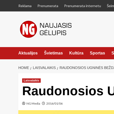
Skip
Reklama
Prenumerata
Prenumerata internetu
Šeim
to
content
Aktualijos
Švietimas
Kultūra
Sportas
S
HOME
LAISVALAIKIS
RAUDONOSIOS UGNINĖS BEŽD
Laisvalaikis
Raudonosios U
NG Media
2016/01/06