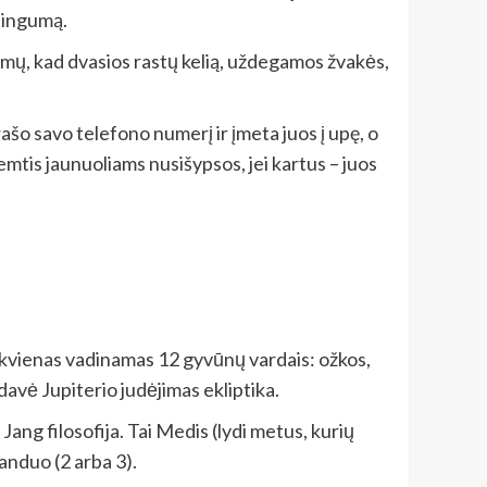
isingumą.
 namų, kad dvasios rastų kelią, uždegamos žvakės,
rašo savo telefono numerį ir įmeta juos į upę, o
lemtis jaunuoliams nusišypsos, jei kartus – juos
kiekvienas vadinamas 12 gyvūnų vardais: ožkos,
 davė Jupiterio judėjimas ekliptika.
Jang filosofija. Tai Medis (lydi metus, kurių
Vanduo (2 arba 3).