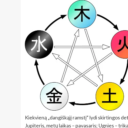
Kiekvieną „dangiškąjį ramstį“ lydi skirtingos det
Jupiteris, metų laikas – pavasaris; Ugnies – tri