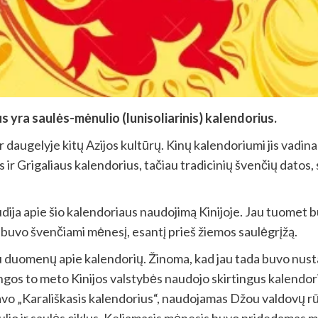
 yra saulės-mėnulio (lunisoliarinis) kalendorius.
r daugelyje kitų Azijos kultūrų. Kinų kalendoriumi jis vadina
s ir Grigaliaus kalendorius, tačiau tradicinių švenčių dato
paliudija apie šio kalendoriaus naudojimą Kinijoje. Jau tuome
 buvo švenčiami mėnesį, esantį prieš žiemos saulėgrįžą.
augiau duomenų apie kalendorių. Žinoma, kad jau tada buvo n
ngos to meto Kinijos valstybės naudojo skirtingus kalendo
tavo „Karališkasis kalendorius“, naudojamas Džou valdovų r