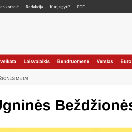
os kortelė
Redakcija
Kur įsigyti?
PDF
veikata
Laisvalaikis
Bendruomenė
Verslas
Euro
ŽIONĖS METAI
gninės Beždžionės