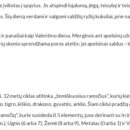
 įviliotas į spąstus. Jis atspindi lojalumą, jėgą, teisybę ir te
s. Šią dieną verdami ir valgomi saldžių ryžių kukuliai, prie
ma ir panašiai kaip Valentino diena. Merginos ant apelsinų už
sinų skonio sprendžiama poros ateitis: jei apelsinas saldus – 
ai. 12 metų ciklas atitinka „žemiškuosius ramsčius“, kurių 
o, tigro, kiškio, drakono, gyvatės, arklio. Šiam ciklui pradžią
msčių“, kurie susideda iš 5 elementų, juos derinant su In ir 
m.), Ugnis (6 arba 7), Žemė (8 arba 9), Metalas (0 arba 1) ir 