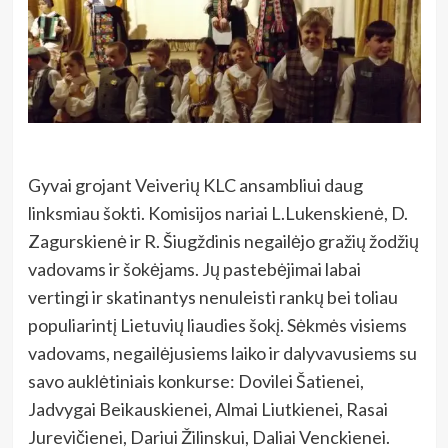
Gyvai grojant Veiverių KLC ansambliui daug
linksmiau šokti. Komisijos nariai L.Lukenskienė, D.
Zagurskienė ir R. Šiugždinis negailėjo gražių žodžių
vadovams ir šokėjams. Jų pastebėjimai labai
vertingi ir skatinantys nenuleisti rankų bei toliau
populiarintį Lietuvių liaudies šokį. Sėkmės visiems
vadovams, negailėjusiems laiko ir dalyvavusiems su
savo auklėtiniais konkurse: Dovilei Šatienei,
Jadvygai Beikauskienei, Almai Liutkienei, Rasai
Jurevičienei, Dariui Žilinskui, Daliai Venckienei.