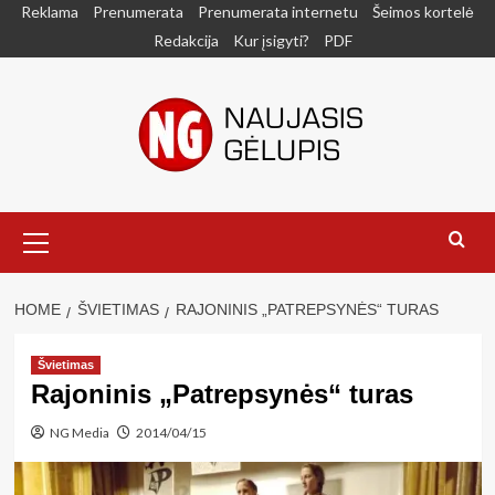
Skip
Reklama
Prenumerata
Prenumerata internetu
Šeimos kortelė
to
Redakcija
Kur įsigyti?
PDF
content
Primary
Menu
HOME
ŠVIETIMAS
RAJONINIS „PATREPSYNĖS“ TURAS
Švietimas
Rajoninis „Patrepsynės“ turas
NG Media
2014/04/15