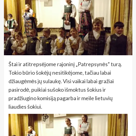
Štai ir atitrepsėjome rajoninį „Patrepsynės“ turą.
Tokio būrio šokėjų nesitikėjome, tačiau labai
džiaugėmės jų sulaukę. Visi vaikai labai gražiai
pasirodė, puikiai sušoko išmoktus šokius ir
pradžiugino komisiją pagarba ir meile lietuvių
liaudies šokiui.