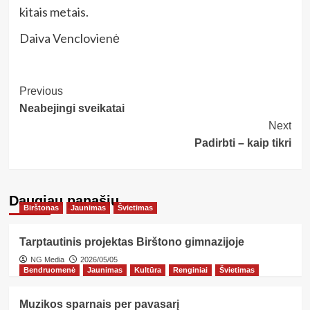
kitais metais.
Daiva Venclovienė
Post
Previous
Neabejingi sveikatai
Navigation
Next
Padirbti – kaip tikri
Daugiau panašių…
Birštonas
Jaunimas
Švietimas
Tarptautinis projektas Birštono gimnazijoje
NG Media
2026/05/05
Bendruomenė
Jaunimas
Kultūra
Renginiai
Švietimas
Muzikos sparnais per pavasarį