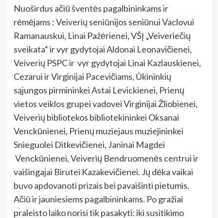
Nuoširdus ačiū šventės pagalbininkams ir
rėmėjams : Veiverių seniūnijos seniūnui Vaclovui
Ramanauskui, Linai Pažėrienei, VŠĮ „Veiveriečių
sveikata“ ir vyr gydytojai Aldonai Leonavičienei,
Veiverių PSPC ir vyr gydytojai Linai Kazlauskienei,
Cezarui ir Virginijai Pacevičiams, Ūkininkių
sąjungos pirmininkei Astai Levickienei, Prienų
vietos veiklos grupei vadovei Virginijai Žliobienei,
Veiverių bibliotekos bibliotekininkei Oksanai
Venckūnienei, Prienų muziejaus muziejininkei
Snieguolei Ditkevičienei, Janinai Magdei
Venckūnienei, Veiverių Bendruomenės centrui ir
vaišingajai Birutei Kazakevičienei. Jų dėka vaikai
buvo apdovanoti prizais bei pavaišinti pietumis.
Ačiū ir jauniesiems pagalbininkams. Po gražiai
praleisto laiko norisi tik pasakyti: iki susitikimo