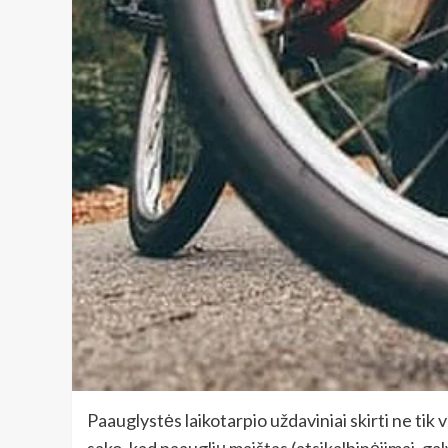
Paauglystės laikotarpio uždaviniai skirti ne tik
sako, kad paauglių maištas (atsikalbinėjimai, ga