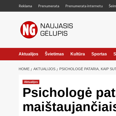
Skip
Reklama
Prenumerata
Prenumerata internetu
Šeim
to
content
Aktualijos
Švietimas
Kultūra
Sportas
S
HOME
AKTUALIJOS
PSICHOLOGĖ PATARIA, KAIP SU
Aktualijos
Psichologė pata
maištaujančiai