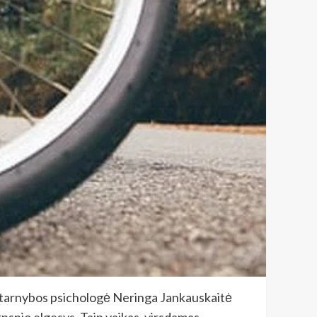
imo tarnybos psichologė Neringa Jankauskaitė
arpsnio elgesys. Taip vaikas, virsdamas