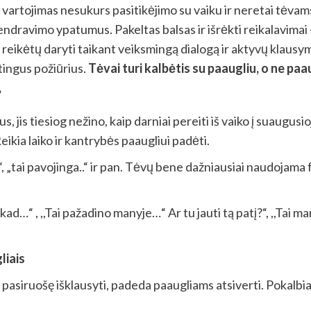
zių vartojimas nesukurs pasitikėjimo su vaiku ir neretai tė
ndravimo ypatumus. Pakeltas balsas ir išrėkti reikalavimai 
ai reikėtų daryti taikant veiksmingą dialogą ir aktyvų klausy
rtingus požiūrius.
Tėvai turi kalbėtis su paaugliu, o ne paa
?
 jis tiesiog nežino, kaip darniai pereiti iš vaiko į suaugusio
ikia laiko ir kantrybės paaugliui padėti.
„tai pavojinga..“ ir pan. Tėvų bene dažniausiai naudojama fraz
kad…“ , ,,Tai pažadino manyje…“ Ar tu jauti tą patį?“, ,,Tai ma
liais
pasiruošę išklausyti, padeda paaugliams atsiverti. Pokalbi