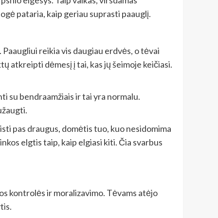
logė pataria, kaip geriau suprasti paauglį.
. Paaugliui reikia vis daugiau erdvės, o tėvai
 atkreipti dėmesį į tai, kas jų šeimoje keičiasi.
nti su bendraamžiais ir tai yra normalu.
užaugti.
aleisti pas draugus, domėtis tuo, kuo nesidomima
kos elgtis taip, kaip elgiasi kiti. Čia svarbus
ingos kontrolės ir moralizavimo. Tėvams atėjo
tis.