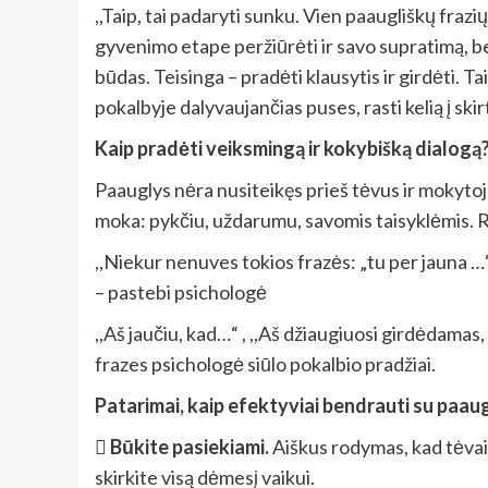
,,Taip, tai padaryti sunku. Vien paaugliškų fra
gyvenimo etape peržiūrėti ir savo supratimą, be
būdas. Teisinga – pradėti klausytis ir girdėti. T
pokalbyje dalyvaujančias puses, rasti kelią į ski
Kaip pradėti veiksmingą ir kokybišką dialogą
Paauglys nėra nusiteikęs prieš tėvus ir mokytojus,
moka: pykčiu, uždarumu, savomis taisyklėmis. Re
,,Niekur nenuves tokios frazės: „tu per jauna …“, 
– pastebi psichologė
,,Aš jaučiu, kad…“ , ,,Aš džiaugiuosi girdėdamas, 
frazes psichologė siūlo pokalbio pradžiai.
Patarimai, kaip efektyviai bendrauti su paaug

Būkite pasiekiami.
Aiškus rodymas, kad tėvai 
skirkite visą dėmesį vaikui.