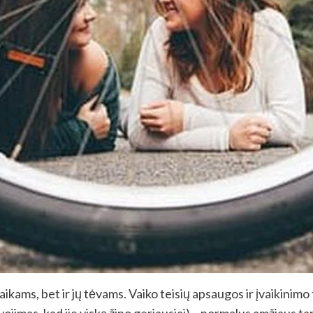
 vaikams, bet ir jų tėvams. Vaiko teisių apsaugos ir įvaikin
lvojimas, kad jie viską žino geriausiai) – normalus amžiaus t