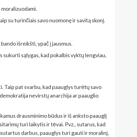
te moralizuodami.
kaip su turinčiais savo nuomonę ir savitą skonį.
e bando išreikšti, ypač į jausmus.
 sukurti sąlygas, kad pokalbis vyktų lengviau,
i. Taip pat svarbu, kad paauglys turėtų savo
 demokratija nevirstų anarchija ar paauglio
tinkamus drausminimo būdus ir iš anksto paauglį
tarimų turi laikytis ir tėvai. Pvz., sutarus, kad
sutartus darbus, paauglys turi gauti ir moralinį,