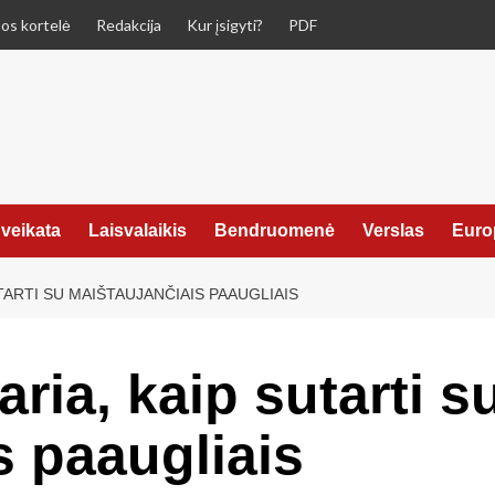
os kortelė
Redakcija
Kur įsigyti?
PDF
veikata
Laisvalaikis
Bendruomenė
Verslas
Euro
TARTI SU MAIŠTAUJANČIAIS PAAUGLIAIS
ria, kaip sutarti s
s paaugliais