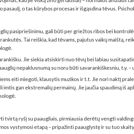
o pasaulį, o tas kūrybos procesas ir išgąsdina tėvus. Psicho
glių pasipriešinimu, gali būti per griežtos ribos bei kontrolė
nkutės. Tai reiškia, kad tėvams, pajutus vaikų maištą, reiktų
ologė.
rankišku. Jie siekia atsiskirti nuo tėvų bei labiau susitapati
aauglių nepaklusnumą su noru būti savarankiškesniu, t.y. – 
ems eiti miegoti, klausytis muzikos ir t.t. Jie nori naktį pr
i imtis gan ekstremalių permainų. Jie jaučia spaudimą iš aplin
chologė.
yti tvirtą ryšį su paaugliais, pirmiausia derėtų vengti vald
šeimos vystymosi etapą – pripažinti paauglystę ir su tuo skaity