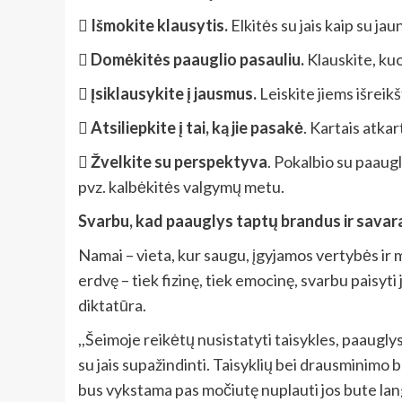

Išmokite klausytis.
Elkitės su jais kaip su j

Domėkitės paauglio pasauliu.
Klauskite, kuo 

Įsiklausykite į jausmus.
Leiskite jiems išreik

Atsiliepkite į tai, ką jie pasakė
. Kartais atkar

Žvelkite su perspektyva
. Pokalbio su paaug
pvz. kalbėkitės valgymų metu.
Svarbu, kad paauglys taptų brandus ir savar
Namai – vieta, kur saugu, įgyjamos vertybės ir 
erdvę – tiek fizinę, tiek emocinę, svarbu paisy
diktatūra.
,,Šeimoje reikėtų nusistatyti taisykles, paaugly
su jais supažindinti. Taisyklių bei drausminimo bū
bus vykstama pas močiutę nuplauti jos bute langus