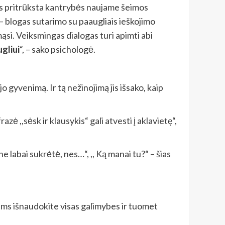
vams pritrūksta kantrybės naujame šeimos
– blogas sutarimo su paaugliais ieškojimo
mąsi. Veiksmingas dialogas turi apimti abi
ugliui
“, – sako psichologė.
jo gyvenimą. Ir tą nežinojimą jis išsako, kaip
ė ,,sėsk ir klausykis“ gali atvesti į aklavietę“,
ne labai sukrėtė, nes…“, ,, Ką manai tu?“ – šias
ams išnaudokite visas galimybes ir tuomet