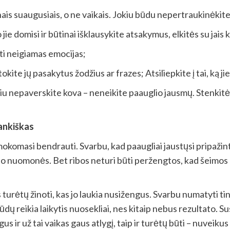
aunais suaugusiais, o ne vaikais. Jokiu būdu nepertraukinėki
jie domisi ir būtinai išklausykite atsakymus, elkitės su jais 
šti neigiamas emocijas;
tokite jų pasakytus žodžius ar frazes; Atsiliepkite į tai, ką ji
liu nepaverskite kova – neneikite paauglio jausmų. Stenkitės
ankiškas
mokomasi bendrauti. Svarbu, kad paaugliai jaustųsi pripažint
ti jo nuomonės. Bet ribos neturi būti peržengtos, kad šeimos
s turėtų žinoti, kas jo laukia nusižengus. Svarbu numatyti 
dų reikia laikytis nuosekliai, nes kitaip nebus rezultato. Susi
 ir už tai vaikas gaus atlygį, taip ir turėtų būti – nuveikus 