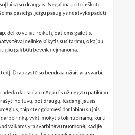
esnį laiką su draugais. Negalima po to ieškoti
aip šeima pasielgs, jeigu paauglys neatvyks padėti
, dėl ko vėliau reikėtų patiems gailėtis.
atys tėvai nelinkę laikytis susitarimų, o ką jau
aaugliu gali būti beveik neįmanoma.
, ateitį. Draugystė su bendraamžiais yra svarbi,
ai pradeda dar labiau mėgautis užmegztu patikimu
prašyti ne tėvų, bet draugų. Kadangi jausis
pomėgius, taip stengdamiesi dar labiau su jais
į darbo rinką, vykti mokytis toli nuo namų, kurti
kad vaikams yra svarbi tėvų nuomonė, kad jie
pranta ir įvertina. Taip paaugliai
rašo
savo