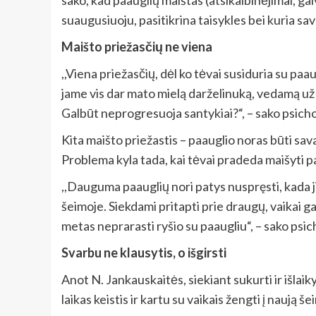
suaugusiuoju, pasitikrina taisykles bei kuria sav
Maišto priežasčių ne viena
,,Viena priežasčių, dėl ko tėvai susiduria su paau
jame vis dar mato mielą darželinuką, vedamą už ra
Galbūt neprogresuoja santykiai?“, – sako psich
Kita maišto priežastis – paauglio noras būti sava
Problema kyla tada, kai tėvai pradeda maišyti p
,,Dauguma paauglių nori patys nuspręsti, kada ji
šeimoje. Siekdami pritapti prie draugų, vaikai gal
metas neprarasti ryšio su paaugliu“, – sako psi
Svarbu ne klausytis, o išgirsti
Anot N. Jankauskaitės, siekiant sukurti ir išlaik
laikas keistis ir kartu su vaikais žengti į naują 