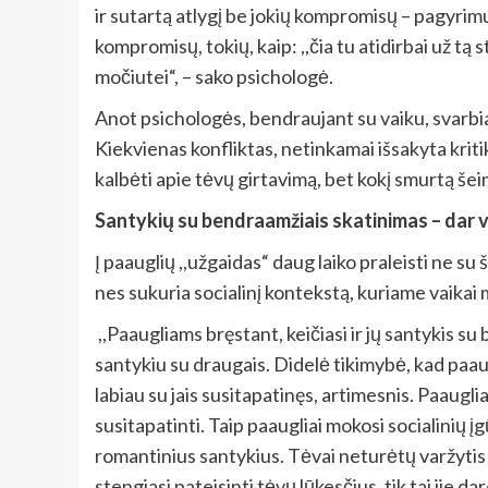
ir sutartą atlygį be jokių kompromisų – pagyrimus
kompromisų, tokių, kaip: ,,čia tu atidirbai už tą 
močiutei“, – sako psichologė.
Anot psichologės, bendraujant su vaiku, svarbiau
Kiekvienas konfliktas, netinkamai išsakyta kritik
kalbėti apie tėvų girtavimą, bet kokį smurtą šei
Santykių su bendraamžiais skatinimas – dar 
Į paauglių ,,užgaidas“ daug laiko praleisti ne su
nes sukuria socialinį kontekstą, kuriame vaikai m
,,Paaugliams bręstant, keičiasi ir jų santykis 
santykiu su draugais. Didelė tikimybė, kad paaug
labiau su jais susitapatinęs, artimesnis. Paauglia
susitapatinti. Taip paaugliai mokosi socialinių įg
romantinius santykius. Tėvai neturėtų varžytis
stengiasi pateisinti tėvų lūkesčius, tik tai jie d