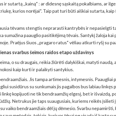
 ir sutartą ,,kainą“ : ar didesnę sąskaitą pokalbiams, ar ilg
striukę, kurios norėjai“. Taip pat turi būti aiškiai sutarta, k
sia tėvams stengtis neprarasti kantrybės ir nepasielgti taip
a sumažina paauglio pasitikėjimą tėvais. Santykį žaloja kai p
moje. Praėjus šiuos ,,pragaro ratus“ vėliau atkurti ryšį su p
vienas svarbus šeimos raidos etapo uždavinys
 šeima, o su draugais, reikia žiūrėti dalykiškai, matyti naudą
okosi kaip kurti ir palaikyti santykius.
su bendraamžiais. Jis tampa artimesnis, intymesnis. Paaugli
liui susidūrus su sunkumais jis pagalbos bus labiau linkęs 
i linkę kopijuoti ne tik bendraamžių elgesį, bet ir išvaizdą, 
ūdžių. Netrukus jie taps suaugusiais, kuriems reikės įsilieti 
 su vaiko bendraamžiais dėl jų dėmesio. Svarbu nepamiršti, 
aro savo metodais, tokiais, kuriuos tėvai ne visada iš karto su