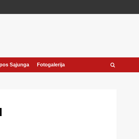
pos Sąjunga
Fotogalerija
u