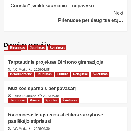
„Guostai“ įveikti kauniečių – nepavyko
Navigation
Next
Prienuose per daug tualetų…
Daugiau panašių…
Birštonas
Jaunimas
Švietimas
Tarptautinis projektas Birštono gimnazijoje
NG Media
2026/05/05
Bendruomenė
Jaunimas
Kultūra
Renginiai
Švietimas
Muzikos sparnais per pavasarį
Laima Duoblienė
2026/04/30
Jaunimas
Prienai
Sportas
Švietimas
Rajoninėse lengvosios atletikos varžybose
paaiškėjo stipriausi
NG Media
2026/04/30