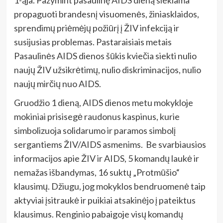
propaguoti brandesnį visuomenės, žiniasklaidos,
sprendimų priėmėjų požiūrį į ŽIV infekciją ir
susijusias problemas. Pastaraisiais metais
Pasaulinės AIDS dienos šūkis kviečia siekti nulio
naujų ŽIV užsikrėtimų, nulio diskriminacijos, nulio
naujų mirčių nuo AIDS.
Gruodžio 1 dieną, AIDS dienos metu mokykloje
mokiniai prisisegė raudonus kaspinus, kurie
simbolizuoja solidarumo ir paramos simbolį
sergantiems ŽIV/AIDS asmenims. Be svarbiausios
informacijos apie ŽIV ir AIDS, 5 komandų laukė ir
nemažas išbandymas, 16 suktų „Protmūšio“
klausimų. Džiugu, jog mokyklos bendruomenė taip
aktyviai įsitraukė ir puikiai atsakinėjo į pateiktus
klausimus. Renginio pabaigoje visų komandų