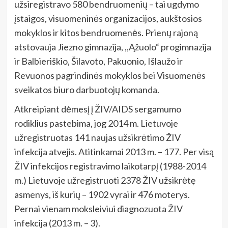
užsiregistravo 580 bendruomenių – tai ugdymo
įstaigos, visuomeninės organizacijos, aukštosios
mokyklos ir kitos bendruomenės. Prienų rajoną
atstovauja Jiezno gimnazija, ,,Ąžuolo“ progimnazija
ir Balbieriškio, Šilavoto, Pakuonio, Išlaužo ir
Revuonos pagrindinės mokyklos bei Visuomenės
sveikatos biuro darbuotojų komanda.
Atkreipiant dėmesį į ŽIV/AIDS sergamumo
rodiklius pastebima, jog 2014 m. Lietuvoje
užregistruotas 141 naujas užsikrėtimo ŽIV
infekcija atvejis. Atitinkamai 2013 m. – 177. Per visą
ŽIV infekcijos registravimo laikotarpį (1988-2014
m.) Lietuvoje užregistruoti 2378 ŽIV užsikrėtę
asmenys, iš kurių – 1902 vyrai ir 476 moterys.
Pernai vienam moksleiviui diagnozuota ŽIV
infekcija (2013 m. – 3).