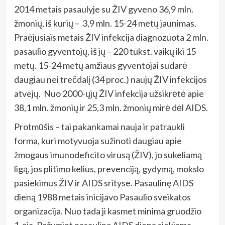
2014 metais pasaulyje su ŽIV gyveno 36,9 mln.
žmonių, iš kurių – 3,9 mln. 15-24 metų jaunimas.
Praėjusiais metais ŽIV infekcija diagnozuota 2 mln.
pasaulio gyventojų, iš jų – 220 tūkst. vaikų iki 15
metų. 15-24 metų amžiaus gyventojai sudarė
daugiau nei trečdalį (34 proc.) naujų ŽIV infekcijos
atvejų. Nuo 2000-ųjų ŽIV infekcija užsikrėtė apie
38,1 mln. žmonių ir 25,3 mln. žmonių mirė dėl AIDS.
Protmūšis – tai pakankamai nauja ir patraukli
forma, kuri motyvuoja sužinoti daugiau apie
žmogaus imunodeficito virusą (ŽIV), jo sukeliamą
ligą, jos plitimo kelius, prevenciją, gydymą, mokslo
pasiekimus ŽIV ir AIDS srityse. Pasaulinę AIDS
dieną 1988 metais inicijavo Pasaulio sveikatos
organizacija. Nuo tada ji kasmet minima gruodžio
1-ąja. Pažymint pasaulinę AIDS dieną siekiama