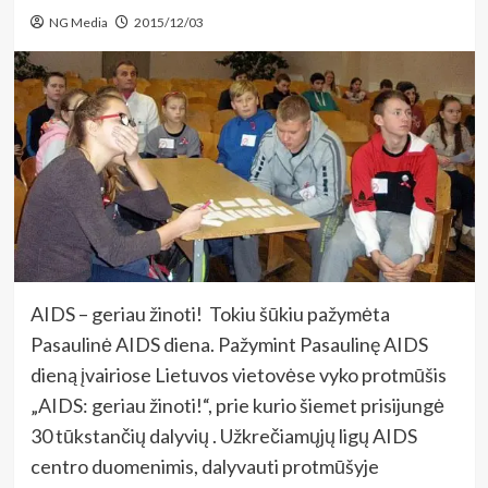
NG Media
2015/12/03
AIDS – geriau žinoti! Tokiu šūkiu pažymėta
Pasaulinė AIDS diena. Pažymint Pasaulinę AIDS
dieną įvairiose Lietuvos vietovėse vyko protmūšis
„AIDS: geriau žinoti!“, prie kurio šiemet prisijungė
30 tūkstančių dalyvių . Užkrečiamųjų ligų AIDS
centro duomenimis, dalyvauti protmūšyje