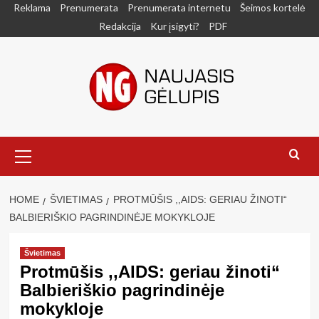
Skip
Reklama
Prenumerata
Prenumerata internetu
Šeimos kortelė
to
Redakcija
Kur įsigyti?
PDF
content
Primary
Menu
HOME
ŠVIETIMAS
PROTMŪŠIS ,,AIDS: GERIAU ŽINOTI“
BALBIERIŠKIO PAGRINDINĖJE MOKYKLOJE
Švietimas
Protmūšis ,,AIDS: geriau žinoti“
Balbieriškio pagrindinėje
mokykloje