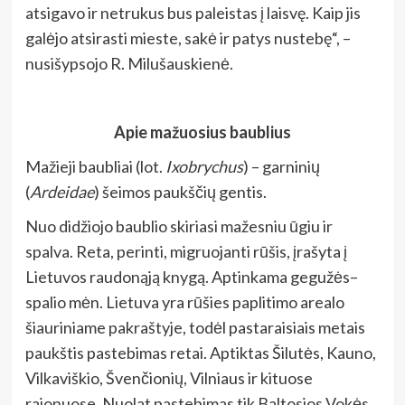
atsigavo ir netrukus bus paleistas į laisvę. Kaip jis
galėjo atsirasti mieste, sakė ir patys nustebę“, –
nusišypsojo R. Milušauskienė.
Apie mažuosius baublius
Mažieji baubliai (lot.
Ixobrychus
) – garninių
(
Ardeidae
) šeimos paukščių gentis.
Nuo didžiojo baublio skiriasi mažesniu ūgiu ir
spalva. Reta, perinti, migruojanti rūšis, įrašyta į
Lietuvos raudonąją knygą. Aptinkama gegužės–
spalio mėn. Lietuva yra rūšies paplitimo arealo
šiauriniame pakraštyje, todėl pastaraisiais metais
paukštis pastebimas retai. Aptiktas Šilutės, Kauno,
Vilkaviškio, Švenčionių, Vilniaus ir kituose
rajonuose. Nuolat pastebimas tik Baltosios Vokės