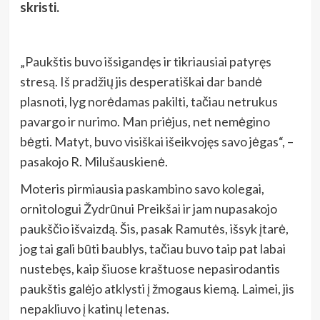
skristi.
„Paukštis buvo išsigandęs ir tikriausiai patyręs
stresą. Iš pradžių jis desperatiškai dar bandė
plasnoti, lyg norėdamas pakilti, tačiau netrukus
pavargo ir nurimo. Man priėjus, net nemėgino
bėgti. Matyt, buvo visiškai išeikvojęs savo jėgas“, –
pasakojo R. Milušauskienė.
Moteris pirmiausia paskambino savo kolegai,
ornitologui Žydrūnui Preikšai ir jam nupasakojo
paukščio išvaizdą. Šis, pasak Ramutės, išsyk įtarė,
jog tai gali būti baublys, tačiau buvo taip pat labai
nustebęs, kaip šiuose kraštuose nepasirodantis
paukštis galėjo atklysti į žmogaus kiemą. Laimei, jis
nepakliuvo į katinų letenas.