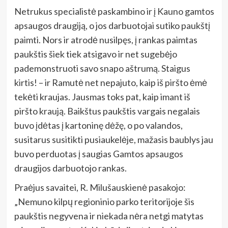
Netrukus specialistė paskambino ir į Kauno gamtos
apsaugos draugiją, o jos darbuotojai sutiko paukštį
paimti. Nors ir atrodė nusilpęs, į rankas paimtas
paukštis šiek tiek atsigavo ir net sugebėjo
pademonstruoti savo snapo aštrumą. Staigus
kirtis! – ir Ramutė net nepajuto, kaip iš piršto ėmė
tekėti kraujas. Jausmas toks pat, kaip imant iš
piršto kraują. Baikštus paukštis vargais negalais
buvo įdėtas į kartoninę dėžę, o po valandos,
susitarus susitikti pusiaukelėje, mažasis baublys jau
buvo perduotas į saugias Gamtos apsaugos
draugijos darbuotojo rankas.
Praėjus savaitei, R. Milušauskienė pasakojo:
„Nemuno kilpų regioninio parko teritorijoje šis
paukštis negyvena ir niekada nėra netgi matytas