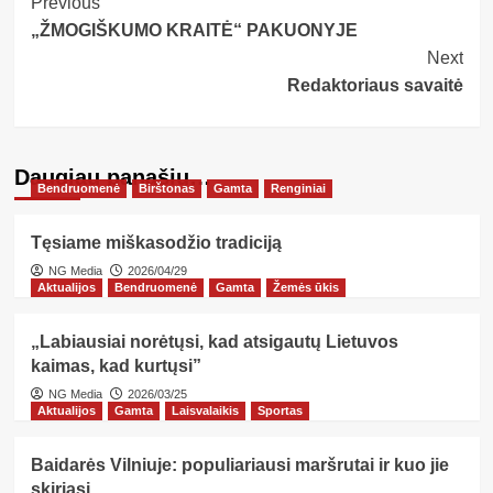
Post
Previous
„ŽMOGIŠKUMO KRAITĖ“ PAKUONYJE
Navigation
Next
Redaktoriaus savaitė
Daugiau panašių…
Bendruomenė
Birštonas
Gamta
Renginiai
Tęsiame miškasodžio tradiciją
NG Media
2026/04/29
Aktualijos
Bendruomenė
Gamta
Žemės ūkis
„Labiausiai norėtųsi, kad atsigautų Lietuvos
kaimas, kad kurtųsi”
NG Media
2026/03/25
Aktualijos
Gamta
Laisvalaikis
Sportas
Baidarės Vilniuje: populiariausi maršrutai ir kuo jie
skiriasi