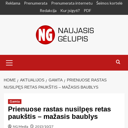
Skip
Reklama
Prenumerata
Prenumerata internetu
Šeimos kortelė
to
Redakcija
Kur įsigyti?
PDF
content
Primary
Menu
HOME
AKTUALIJOS
GAMTA
PRIENUOSE RASTAS
NUSILPĘS RETAS PAUKŠTIS – MAŽASIS BAUBLYS
Gamta
Prienuose rastas nusilpęs retas
paukštis – mažasis baublys
NG Media
2015/10/27