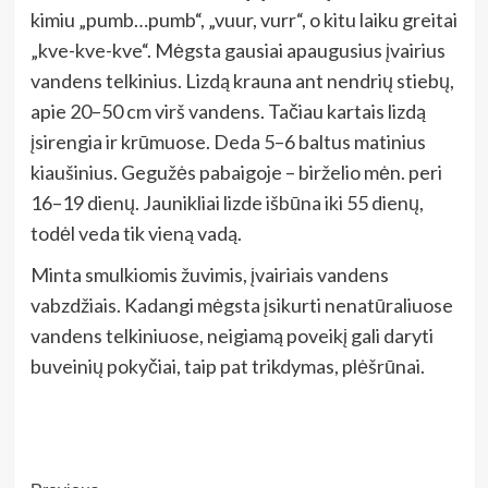
kimiu „pumb…pumb“, „vuur, vurr“, o kitu laiku greitai
„kve-kve-kve“. Mėgsta gausiai apaugusius įvairius
vandens telkinius. Lizdą krauna ant nendrių stiebų,
apie 20–50 cm virš vandens. Tačiau kartais lizdą
įsirengia ir krūmuose. Deda 5–6 baltus matinius
kiaušinius. Gegužės pabaigoje – birželio mėn. peri
16–19 dienų. Jaunikliai lizde išbūna iki 55 dienų,
todėl veda tik vieną vadą.
Minta smulkiomis žuvimis, įvairiais vandens
vabzdžiais. Kadangi mėgsta įsikurti nenatūraliuose
vandens telkiniuose, neigiamą poveikį gali daryti
buveinių pokyčiai, taip pat trikdymas, plėšrūnai.