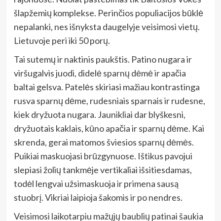
šlapžemių komplekse. Perinčios populiacijos būklė
nepalanki, nes išnyksta daugelyje veisimosi vietų.
Lietuvoje peri iki 50 porų.
Tai sutemų ir naktinis paukštis. Patino nugara ir
viršugalvis juodi, didelė sparnų dėmė ir apačia
baltai gelsva. Patelės skiriasi mažiau kontrastinga
rusva sparnų dėme, rudesniais sparnais ir rudesne,
kiek dryžuota nugara. Jaunikliai dar blyškesni,
dryžuotais kaklais, kūno apačia ir sparnų dėme. Kai
skrenda, gerai matomos šviesios sparnų dėmės.
Puikiai maskuojasi brūzgynuose. Ištikus pavojui
slepiasi žolių tankmėje vertikaliai išsitiesdamas,
todėl lengvai užsimaskuoja ir primena sausą
stuobrį. Vikriai laipioja šakomis ir po nendres.
Veisimosi laikotarpiu mažųjų baublių patinai šaukia