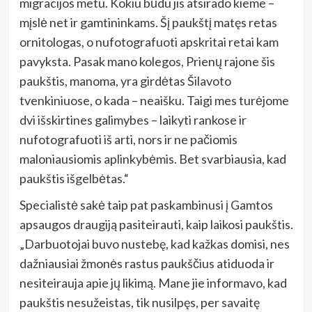
migracijos metu. Kokiu būdu jis atsirado kieme –
mįslė net ir gamtininkams. Šį paukštį matęs retas
ornitologas, o nufotografuoti apskritai retai kam
pavyksta. Pasak mano kolegos, Prienų rajone šis
paukštis, manoma, yra girdėtas Šilavoto
tvenkiniuose, o kada – neaišku. Taigi mes turėjome
dvi išskirtines galimybes – laikyti rankose ir
nufotografuoti iš arti, nors ir ne pačiomis
maloniausiomis aplinkybėmis. Bet svarbiausia, kad
paukštis išgelbėtas.“
Specialistė sakė taip pat paskambinusi į Gamtos
apsaugos draugiją pasiteirauti, kaip laikosi paukštis.
„Darbuotojai buvo nustebę, kad kažkas domisi, nes
dažniausiai žmonės rastus paukščius atiduoda ir
nesiteirauja apie jų likimą. Mane jie informavo, kad
paukštis nesužeistas, tik nusilpęs, per savaitę