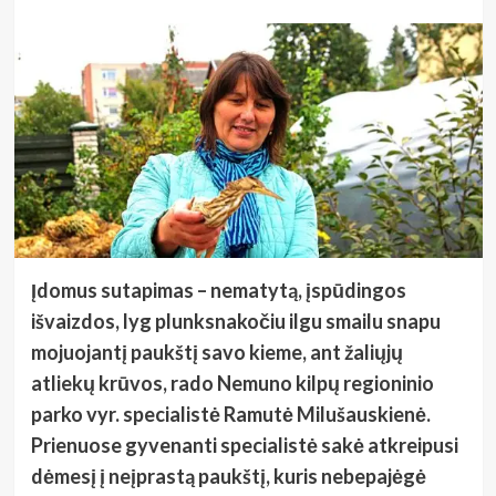
Įdomus sutapimas – nematytą, įspūdingos
išvaizdos, lyg plunksnakočiu ilgu smailu snapu
mojuojantį paukštį savo kieme, ant žaliųjų
atliekų krūvos, rado Nemuno kilpų regioninio
parko vyr. specialistė Ramutė Milušauskienė.
Prienuose gyvenanti specialistė sakė atkreipusi
dėmesį į neįprastą paukštį, kuris nebepajėgė