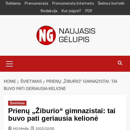
Skip
Reklama
Prenumerata
Prenumerata internetu
Šeimos kortelė
to
Redakcija
Kur įsigyti?
PDF
content
Primary
Menu
HOME
ŠVIETIMAS
PRIENŲ „ŽIBURIO“ GIMNAZISTAI: TAI
BUVO PATI GERIAUSIA KELIONĖ
Švietimas
Prienų „Žiburio“ gimnazistai: tai
buvo pati geriausia kelionė
NG Media
2015/12/02