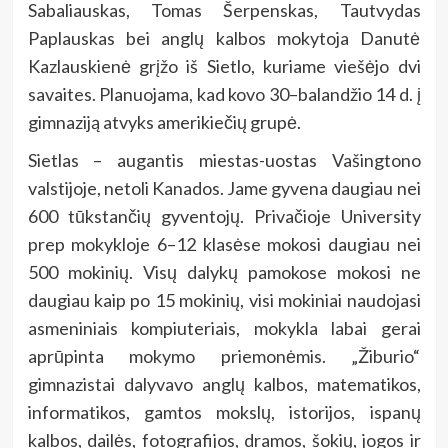
Sabaliauskas, Tomas Šerpenskas, Tautvydas
Paplauskas bei anglų kalbos mokytoja Danutė
Kazlauskienė grįžo iš Sietlo, kuriame viešėjo dvi
savaites. Planuojama, kad kovo 30–balandžio 14 d. į
gimnaziją atvyks amerikiečių grupė.
Sietlas – augantis miestas-uostas Vašingtono
valstijoje, netoli Kanados. Jame gyvena daugiau nei
600 tūkstančių gyventojų. Privačioje University
prep mokykloje 6–12 klasėse mokosi daugiau nei
500 mokinių. Visų dalykų pamokose mokosi ne
daugiau kaip po 15 mokinių, visi mokiniai naudojasi
asmeniniais kompiuteriais, mokykla labai gerai
aprūpinta mokymo priemonėmis. „Žiburio“
gimnazistai dalyvavo anglų kalbos, matematikos,
informatikos, gamtos mokslų, istorijos, ispanų
kalbos, dailės, fotografijos, dramos, šokių, jogos ir