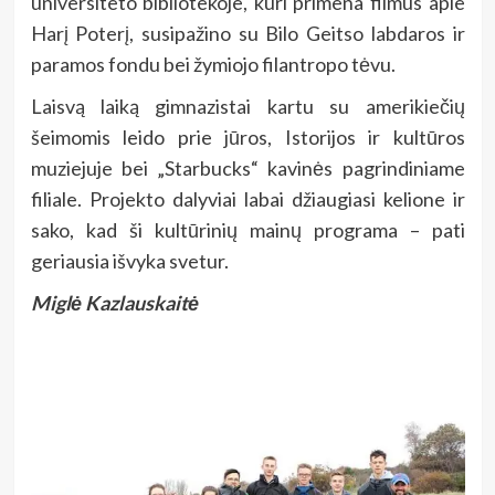
universiteto bibliotekoje, kuri primena filmus apie
Harį Poterį, susipažino su Bilo Geitso labdaros ir
paramos fondu bei žymiojo filantropo tėvu.
Laisvą laiką gimnazistai kartu su amerikiečių
šeimomis leido prie jūros, Istorijos ir kultūros
muziejuje bei „Starbucks“ kavinės pagrindiniame
filiale. Projekto dalyviai labai džiaugiasi kelione ir
sako, kad ši kultūrinių mainų programa – pati
geriausia išvyka svetur.
Miglė Kazlauskaitė