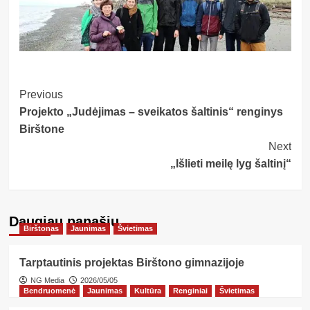
Post
Previous
Projekto „Judėjimas – sveikatos šaltinis“ renginys
Navigation
Birštone
Next
„Išlieti meilę lyg šaltinį“
Daugiau panašių…
Birštonas
Jaunimas
Švietimas
Tarptautinis projektas Birštono gimnazijoje
NG Media
2026/05/05
Bendruomenė
Jaunimas
Kultūra
Renginiai
Švietimas