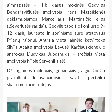
gimnazistės – IIIb klasės mokinės Gedvilės
Bendaravičiūtės (mokytoja Irena Mažeikienė)
deklamuojamos Marcelijaus Martinaičio eilės
(„Severiutės rauda“). Gedvilė tapo šio konkurso 9–
12 klasių laureate ir zoniniame ture atstovaus
Prienų rajonui. Antrąją vietą laimėjo ketvirtokė
Silvija Acaitė (mokytoja Levutė Karčiauskienė), o
antrokas Liudvikas Juodsnukis – trečiąją vietą
(mokytoja Nijolė Šervenikaitė).
Džiaugiamės mokiniais, gebančiais įtaigiu žodžiu
prakalbinti klausančiuosius, savitai perteikti
skaitomų kūrinių idėjas.