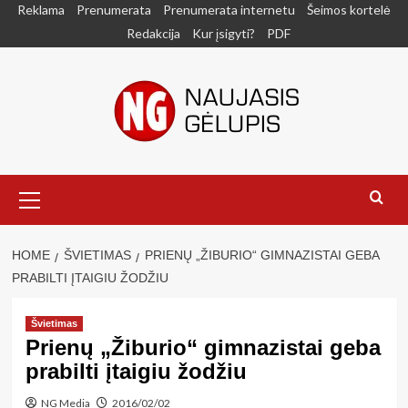
Skip
Reklama
Prenumerata
Prenumerata internetu
Šeimos kortelė
to
Redakcija
Kur įsigyti?
PDF
content
Primary
Menu
HOME
ŠVIETIMAS
PRIENŲ „ŽIBURIO“ GIMNAZISTAI GEBA
PRABILTI ĮTAIGIU ŽODŽIU
Švietimas
Prienų „Žiburio“ gimnazistai geba
prabilti įtaigiu žodžiu
NG Media
2016/02/02