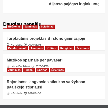
Aljanso pajėgas ir ginkluotę“
Daugiau panašių…
Birštonas
Jaunimas
Švietimas
Tarptautinis projektas Birštono gimnazijoje
NG Media
2026/05/05
Bendruomenė
Jaunimas
Kultūra
Renginiai
Švietimas
Muzikos sparnais per pavasarį
Laima Duoblienė
2026/04/30
Jaunimas
Prienai
Sportas
Švietimas
Rajoninėse lengvosios atletikos varžybose
paaiškėjo stipriausi
NG Media
2026/04/30