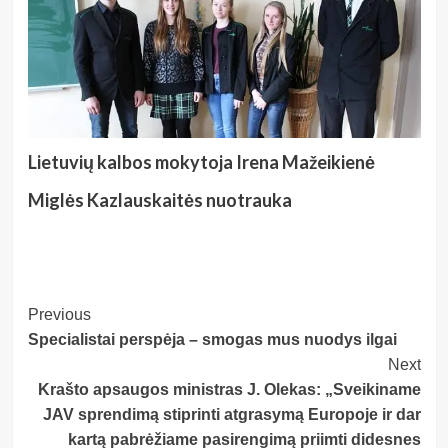
Lietuvių kalbos mokytoja Irena Mažeikienė
Miglės Kazlauskaitės nuotrauka
Post
Previous
Specialistai perspėja – smogas mus nuodys ilgai
Navigation
Next
Krašto apsaugos ministras J. Olekas: „Sveikiname
JAV sprendimą stiprinti atgrasymą Europoje ir dar
kartą pabrėžiame pasirengimą priimti didesnes