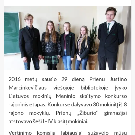
2016 metų sausio 29 dieną Prienų Justino
Marcinkevičiaus viešojoje bibliotekoje įvyko
Lietuvos mokinių Meninio skaitymo konkurso
rajoninis etapas. Konkurse dalyvavo 30 mokinių iš 8
rajono mokyklų. Prienų „Žiburio“ gimnazijai
atstovavo šeši I–IV klasių mokiniai.
Vertinimo komisiją labiausiai sužavėjo mūsų