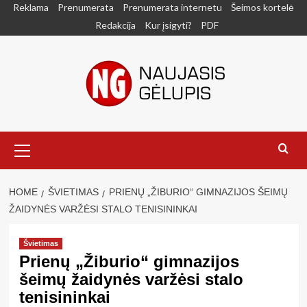
Skip
Reklama
Prenumerata
Prenumerata internetu
Šeimos kortelė
to
Redakcija
Kur įsigyti?
PDF
content
Primary
Menu
HOME
ŠVIETIMAS
PRIENŲ „ŽIBURIO“ GIMNAZIJOS ŠEIMŲ
ŽAIDYNĖS VARŽĖSI STALO TENISININKAI
Švietimas
Prienų „Žiburio“ gimnazijos
šeimų žaidynės varžėsi stalo
tenisininkai