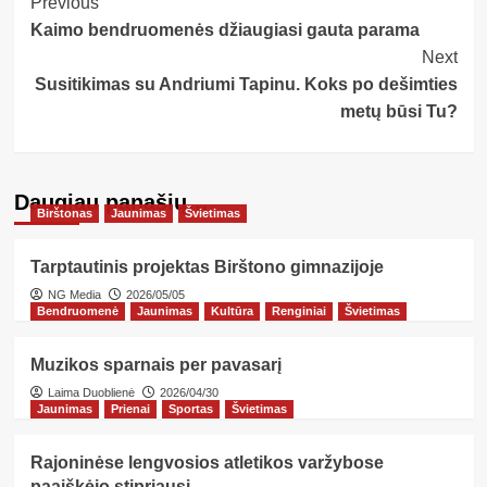
Post
Previous
Kaimo bendruomenės džiaugiasi gauta parama
Navigation
Next
Susitikimas su Andriumi Tapinu. Koks po dešimties
metų būsi Tu?
Daugiau panašių…
Birštonas
Jaunimas
Švietimas
Tarptautinis projektas Birštono gimnazijoje
NG Media
2026/05/05
Bendruomenė
Jaunimas
Kultūra
Renginiai
Švietimas
Muzikos sparnais per pavasarį
Laima Duoblienė
2026/04/30
Jaunimas
Prienai
Sportas
Švietimas
Rajoninėse lengvosios atletikos varžybose
paaiškėjo stipriausi