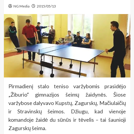
NG Media
2015/05/13
Pirmadienį stalo teniso varžybomis prasidėjo
„Žiburio“ gimnazijos šeimų žaidynės. Šiose
varžybose dalyvavo Kupstų, Zagurskų, Mačiulaičių
ir Stravinskų šeimos. Džiugu, kad vienoje
komandoje žaidė du sūnūs ir tėvelis – tai šaunioji
Zagurskų šeima.