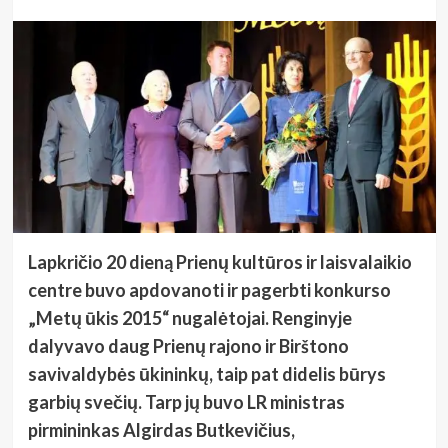
Lapkričio 20 dieną Prienų kultūros ir laisvalaikio
centre buvo apdovanoti ir pagerbti konkurso
„Metų ūkis 2015“ nugalėtojai. Renginyje
dalyvavo daug Prienų rajono ir Birštono
savivaldybės ūkininkų, taip pat didelis būrys
garbių svečių. Tarp jų buvo LR ministras
pirmininkas Algirdas Butkevičius,