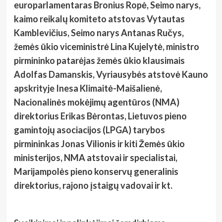
europarlamentaras Bronius Ropė, Seimo narys,
kaimo reikalų komiteto atstovas Vytautas
Kamblevičius, Seimo narys Antanas Ručys,
žemės ūkio viceministrė Lina Kujelytė, ministro
pirmininko patarėjas žemės ūkio klausimais
Adolfas Damanskis, Vyriausybės atstovė Kauno
apskrityje Inesa Klimaitė-Maišalienė,
Nacionalinės mokėjimų agentūros (NMA)
direktorius Erikas Bėrontas, Lietuvos pieno
gamintojų asociacijos (LPGA) tarybos
pirmininkas Jonas Vilionis ir kiti Žemės ūkio
ministerijos, NMA atstovai ir specialistai,
Marijampolės pieno konservų generalinis
direktorius, rajono įstaigų vadovai ir kt.