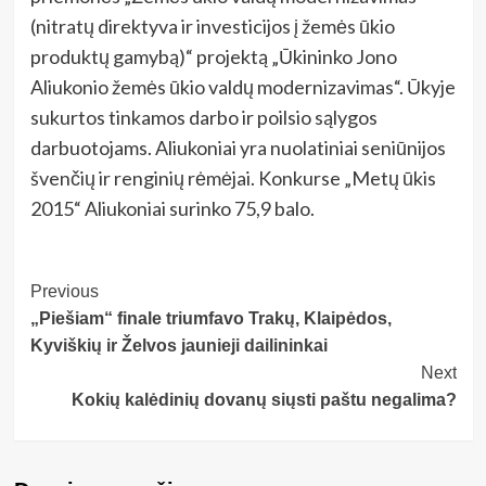
(nitratų direktyva ir investicijos į žemės ūkio
produktų gamybą)“ projektą „Ūkininko Jono
Aliukonio žemės ūkio valdų modernizavimas“. Ūkyje
sukurtos tinkamos darbo ir poilsio sąlygos
darbuotojams. Aliukoniai yra nuolatiniai seniūnijos
švenčių ir renginių rėmėjai. Konkurse „Metų ūkis
2015“ Aliukoniai surinko 75,9 balo.
Post
Previous
„Piešiam“ finale triumfavo Trakų, Klaipėdos,
Navigation
Kyviškių ir Želvos jaunieji dailininkai
Next
Kokių kalėdinių dovanų siųsti paštu negalima?