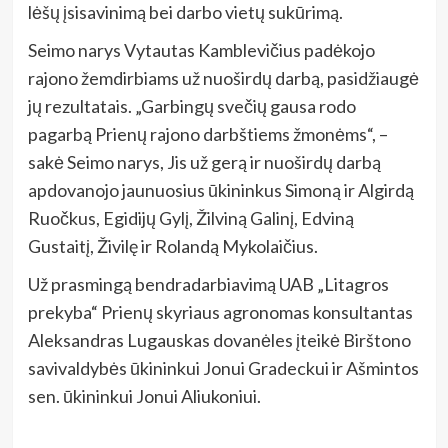
lėšų įsisavinimą bei darbo vietų sukūrimą.
Seimo narys Vytautas Kamblevičius padėkojo
rajono žemdirbiams už nuoširdų darbą, pasidžiaugė
jų rezultatais. „Garbingų svečių gausa rodo
pagarbą Prienų rajono darbštiems žmonėms“, –
sakė Seimo narys, Jis už gerą ir nuoširdų darbą
apdovanojo jaunuosius ūkininkus Simoną ir Algirdą
Ruočkus, Egidijų Gylį, Žilviną Galinį, Edviną
Gustaitį, Živilę ir Rolandą Mykolaičius.
Už prasmingą bendradarbiavimą UAB „Litagros
prekyba“ Prienų skyriaus agronomas konsultantas
Aleksandras Lugauskas dovanėles įteikė Birštono
savivaldybės ūkininkui Jonui Gradeckui ir Ašmintos
sen. ūkininkui Jonui Aliukoniui.