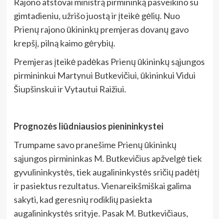
Rajono atstovai ministrą pirmininką pasveikino su
gimtadieniu, užrišo juostą ir įteikė gėlių. Nuo
Prienų rajono ūkininkų premjeras dovanų gavo
krepšį, pilną kaimo gėrybių.
Premjeras įteikė padėkas Prienų ūkininkų sąjungos
pirmininkui Martynui Butkevičiui, ūkininkui Vidui
Šiupšinskui ir Vytautui Raižiui.
Prognozės liūdniausios pienininkystei
Trumpame savo pranešime Prienų ūkininkų
sąjungos pirmininkas M. Butkevičius apžvelgė tiek
gyvulininkystės, tiek augalininkystės sričių padėtį
ir pasiektus rezultatus. Vienareikšmiškai galima
sakyti, kad geresnių rodiklių pasiekta
augalininkystės srityje. Pasak M. Butkevičiaus,