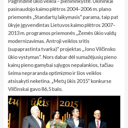
Pagrindinė ūkio veikla – pienininkystė. Ūkininkai
pasinaudojo kaimo plėtros 2004–2006 m. plano
priemonės „Standartų laikymasis“ parama, taip pat
ūkyje įgyvendintas Lietuvos kaimo plėtros 2007–
2013 m. programos priemonės „Žemės ūkio valdų
modernizavimas. Antroji veiklos sritis
(supaprastinta tvarka)“ projektas „Jono Vilčinsko
ūkio vystymas“. Nors dabar dėl sumažėjusių pieno
kainų pieno gamybai sąlygos nepalankios, tačiau
šeima nepraranda optimizmo ir šios veiklos
atsisakyti neketina. „Metų ūkis 2015“ konkurse
Vilčinskai gavo 86,5 balo.