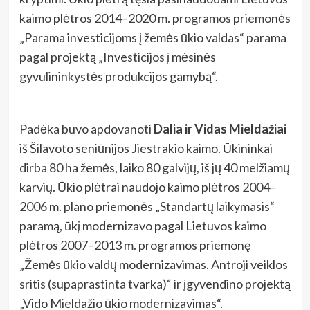
kaimo plėtros 2014–2020 m. programos priemonės
„Parama investicijoms į žemės ūkio valdas“ parama
pagal projektą „Investicijos į mėsinės
gyvulininkystės produkcijos gamybą“.
Padėka buvo apdovanoti
Dalia ir Vidas Mieldažiai
iš Šilavoto seniūnijos Jiestrakio kaimo. Ūkininkai
dirba 80 ha žemės, laiko 80 galvijų, iš jų 40 melžiamų
karvių. Ūkio plėtrai naudojo kaimo plėtros 2004–
2006 m. plano priemonės „Standartų laikymasis“
paramą, ūkį modernizavo pagal Lietuvos kaimo
plėtros 2007–2013 m. programos priemonę
„Žemės ūkio valdų modernizavimas. Antroji veiklos
sritis (supaprastinta tvarka)“ ir įgyvendino projektą
„Vido Mieldažio ūkio modernizavimas“.