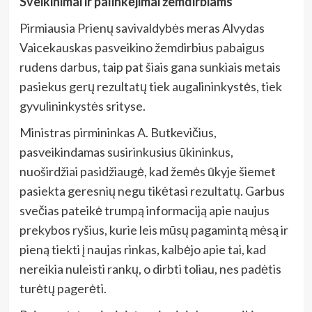
Sveikinimai ir palinkėjimai žemdirbiams
Pirmiausia Prienų savivaldybės meras Alvydas
Vaicekauskas pasveikino žemdirbius pabaigus
rudens darbus, taip pat šiais gana sunkiais metais
pasiekus gerų rezultatų tiek augalininkystės, tiek
gyvulininkystės srityse.
Ministras pirmininkas A. Butkevičius,
pasveikindamas susirinkusius ūkininkus,
nuoširdžiai pasidžiaugė, kad žemės ūkyje šiemet
pasiekta geresnių negu tikėtasi rezultatų. Garbus
svečias pateikė trumpą informaciją apie naujus
prekybos ryšius, kurie leis mūsų pagamintą mėsą ir
pieną tiekti į naujas rinkas, kalbėjo apie tai, kad
nereikia nuleisti rankų, o dirbti toliau, nes padėtis
turėtų pagerėti.