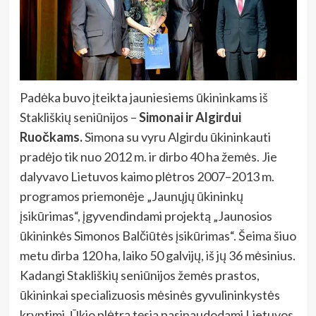
Padėka buvo įteikta jauniesiems ūkininkams iš
Stakliškių seniūnijos –
Simonai ir Algirdui
Ruočkams.
Simona su vyru Algirdu ūkininkauti
pradėjo tik nuo 2012 m. ir dirbo 40 ha žemės. Jie
dalyvavo Lietuvos kaimo plėtros 2007–2013 m.
programos priemonėje „Jaunųjų ūkininkų
įsikūrimas“, įgyvendindami projektą „Jaunosios
ūkininkės Simonos Balčiūtės įsikūrimas“. Šeima šiuo
metu dirba 120 ha, laiko 50 galvijų, iš jų 36 mėsinius.
Kadangi Stakliškių seniūnijos žemės prastos,
ūkininkai specializuosis mėsinės gyvulininkystės
kryptimi. Ūkio plėtrą tęsia pasinaudodami Lietuvos