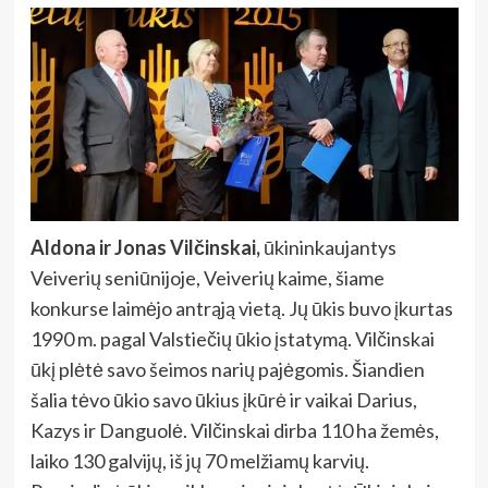
Aldona ir Jonas Vilčinskai,
ūkininkaujantys
Veiverių seniūnijoje, Veiverių kaime, šiame
konkurse laimėjo antrąją vietą. Jų ūkis buvo įkurtas
1990 m. pagal Valstiečių ūkio įstatymą. Vilčinskai
ūkį plėtė savo šeimos narių pajėgomis. Šiandien
šalia tėvo ūkio savo ūkius įkūrė ir vaikai Darius,
Kazys ir Danguolė. Vilčinskai dirba 110 ha žemės,
laiko 130 galvijų, iš jų 70 melžiamų karvių.