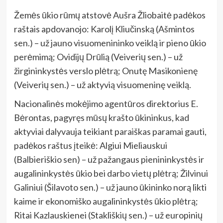
Žemės ūkio rūmų atstovė Aušra Žliobaitė padėkos
raštais apdovanojo: Karolį Kliučinską (Ašmintos
sen.) – už jauno visuomenininko veiklą ir pieno ūkio
perėmimą; Ovidijų Drūlią (Veiverių sen.) – už
žirgininkystės verslo plėtrą; Onutę Masikonienę
(Veiverių sen.) – už aktyvią visuomeninę veiklą.
Nacionalinės mokėjimo agentūros direktorius E.
Bėrontas, pagyręs mūsų krašto ūkininkus, kad
aktyviai dalyvauja teikiant paraiškas paramai gauti,
padėkos raštus įteikė: Algiui Mieliauskui
(Balbieriškio sen) – už pažangaus pienininkystės ir
augalininkystės ūkio bei darbo vietų plėtrą; Žilvinui
Galiniui (Šilavoto sen.) – už jauno ūkininko norą likti
kaime ir ekonomiško augalininkystės ūkio plėtrą;
Ritai Kazlauskienei (Stakliškių sen.) – už europinių