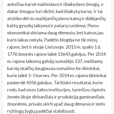
anksčiau karvė maitindavo ir išlaikydavo žmogų, o
dabar žmogus turi dirbti, kad išlaikytų karvę. Ir tai
atsitiko dėl vis mažėjančių pieno kainų ir didėjančių
kaštų gyvulių laikymui ir pašarų ruošimui. Pieno
ekonomikai skiriama daug dėmesio, bet kainos jau
kuris laikas nekyla. Padėtis blogėja ne tik mūsų
rajone, bet ir visoje Lietuvoje. 2015 m. spalio 1 d.
1776 žmonės rajone laikė 15643 galvijus. Per 2014
m. rajone laikomų galvijų sumažėjo 137, melžiamų
karvių skaičių daugiausia sumažino tie ūkininkai,
kurie laikė 1–5 karves. Per 2014 m. rajono ūkininkai
paskerdė 4356 galvijus. Tai liūdni rezultatai, kurie
rodo, kad visos šalies institucijos, turinčios rūpintis
žemės ūkyje dirbančiais ir produkciją gaminančiais
žmonėmis, privalo skirti ypač daug dėmesio ir imtis
ryžtingų žygių padėčiai stabilizuoti.