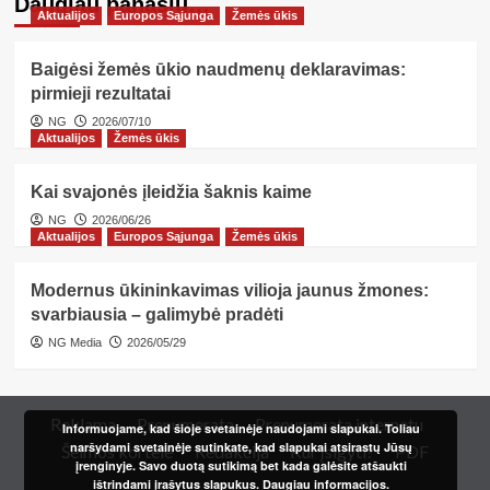
Daugiau panašių…
Aktualijos
Europos Sąjunga
Žemės ūkis
Baigėsi žemės ūkio naudmenų deklaravimas:
pirmieji rezultatai
NG
2026/07/10
Aktualijos
Žemės ūkis
Kai svajonės įleidžia šaknis kaime
NG
2026/06/26
Aktualijos
Europos Sąjunga
Žemės ūkis
Modernus ūkininkavimas vilioja jaunus žmones:
svarbiausia – galimybė pradėti
NG Media
2026/05/29
Reklama
Prenumerata
Prenumerata internetu
Informuojame, kad šioje svetainėje naudojami slapukai. Toliau
naršydami svetainėje sutinkate, kad slapukai atsirastų Jūsų
Šeimos kortelė
Redakcija
Kur įsigyti?
PDF
įrenginyje. Savo duotą sutikimą bet kada galėsite atšaukti
ištrindami įrašytus slapukus.
Daugiau informacijos.