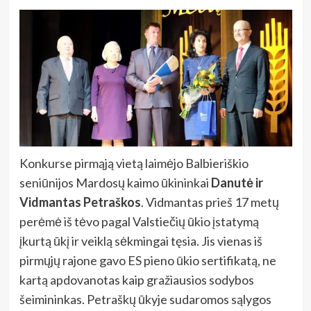
Konkurse pirmąją vietą laimėjo Balbieriškio
seniūnijos Mardosų kaimo ūkininkai
Danutė ir
Vidmantas Petraškos
. Vidmantas prieš 17 metų
perėmė iš tėvo pagal Valstiečių ūkio įstatymą
įkurtą ūkį ir veiklą sėkmingai tęsia. Jis vienas iš
pirmųjų rajone gavo ES pieno ūkio sertifikatą, ne
kartą apdovanotas kaip gražiausios sodybos
šeimininkas. Petraškų ūkyje sudaromos sąlygos