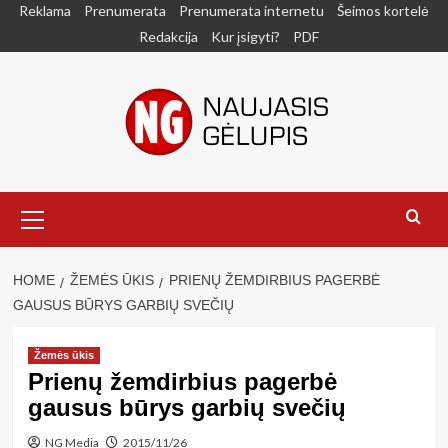
Skip
Reklama
Prenumerata
Prenumerata internetu
Šeimos kortelė
to
Redakcija
Kur įsigyti?
PDF
content
Primary
Menu
HOME
ŽEMĖS ŪKIS
PRIENŲ ŽEMDIRBIUS PAGERBĖ
GAUSUS BŪRYS GARBIŲ SVEČIŲ
Žemės ūkis
Prienų žemdirbius pagerbė
gausus būrys garbių svečių
NG Media
2015/11/26