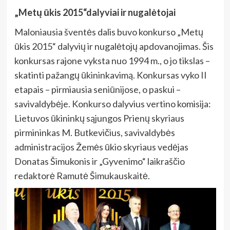
„Metų ūkis 2015“dalyviai ir nugalėtojai
Maloniausia šventės dalis buvo konkurso „Metų
ūkis 2015“ dalyvių ir nugalėtojų apdovanojimas. Šis
konkursas rajone vyksta nuo 1994 m., o jo tikslas –
skatinti pažangų ūkininkavimą. Konkursas vyko II
etapais – pirmiausia seniūnijose, o paskui –
savivaldybėje. Konkurso dalyvius vertino komisija:
Lietuvos ūkininkų sąjungos Prienų skyriaus
pirmininkas M. Butkevičius, savivaldybės
administracijos Žemės ūkio skyriaus vedėjas
Donatas Šimukonis ir „Gyvenimo“ laikraščio
redaktorė Ramutė Šimukauskaitė.