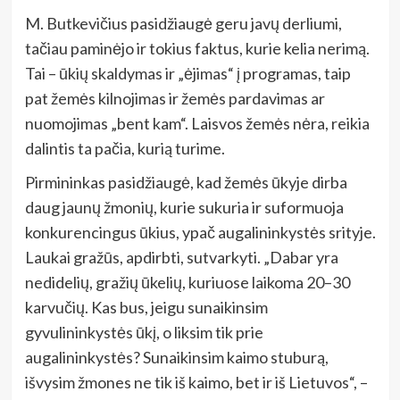
M. Butkevičius pasidžiaugė geru javų derliumi,
tačiau paminėjo ir tokius faktus, kurie kelia nerimą.
Tai – ūkių skaldymas ir „ėjimas“ į programas, taip
pat žemės kilnojimas ir žemės pardavimas ar
nuomojimas „bent kam“. Laisvos žemės nėra, reikia
dalintis ta pačia, kurią turime.
Pirmininkas pasidžiaugė, kad žemės ūkyje dirba
daug jaunų žmonių, kurie sukuria ir suformuoja
konkurencingus ūkius, ypač augalininkystės srityje.
Laukai gražūs, apdirbti, sutvarkyti. „Dabar yra
nedidelių, gražių ūkelių, kuriuose laikoma 20–30
karvučių. Kas bus, jeigu sunaikinsim
gyvulininkystės ūkį, o liksim tik prie
augalininkystės? Sunaikinsim kaimo stuburą,
išvysim žmones ne tik iš kaimo, bet ir iš Lietuvos“, –