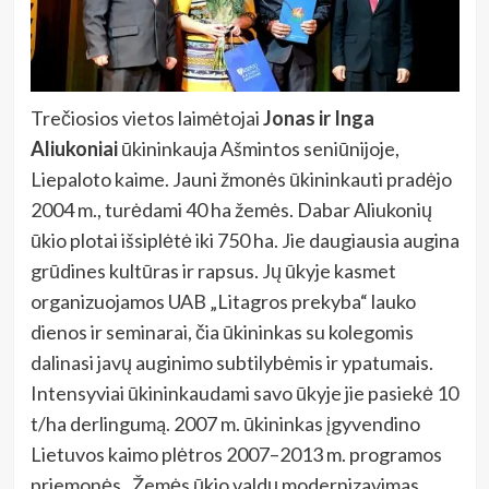
Trečiosios vietos laimėtojai
Jonas ir Inga
Aliukoniai
ūkininkauja Ašmintos seniūnijoje,
Liepaloto kaime. Jauni žmonės ūkininkauti pradėjo
2004 m., turėdami 40 ha žemės. Dabar Aliukonių
ūkio plotai išsiplėtė iki 750 ha. Jie daugiausia augina
grūdines kultūras ir rapsus. Jų ūkyje kasmet
organizuojamos UAB „Litagros prekyba“ lauko
dienos ir seminarai, čia ūkininkas su kolegomis
dalinasi javų auginimo subtilybėmis ir ypatumais.
Intensyviai ūkininkaudami savo ūkyje jie pasiekė 10
t/ha derlingumą. 2007 m. ūkininkas įgyvendino
Lietuvos kaimo plėtros 2007–2013 m. programos
priemonės „Žemės ūkio valdų modernizavimas