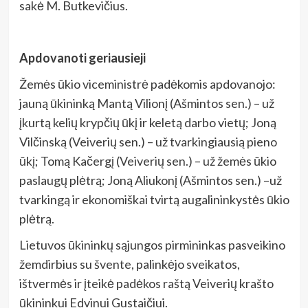
sakė M. Butkevičius.
Apdovanoti geriausieji
Žemės ūkio viceministrė padėkomis apdovanojo:
jauną ūkininką Mantą Vilionį (Ašmintos sen.) – už
įkurtą kelių krypčių ūkį ir keletą darbo vietų; Joną
Vilčinską (Veiverių sen.) – už tvarkingiausią pieno
ūkį; Tomą Kačergį (Veiverių sen.) – už žemės ūkio
paslaugų plėtrą; Joną Aliukonį (Ašmintos sen.) –už
tvarkingą ir ekonomiškai tvirtą augalininkystės ūkio
plėtrą.
Lietuvos ūkininkų sąjungos pirmininkas pasveikino
žemdirbius su švente, palinkėjo sveikatos,
ištvermės ir įteikė padėkos raštą Veiverių krašto
ūkininkui Edvinui Gustaičiui.