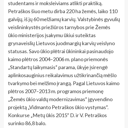
studentams ir moksleiviams atlikti praktiką.
Petraškos šiuo metu dirba 220 ha žemės, laiko 110
galvijų, iš jų 60 melžiamų karvių. Valstybinės gyvulių
veislininkystės priežiūros tarnybos prie Žemės
ūkio ministerijos įsakymu ūkiui suteiktas
grynaveislių Lietuvos juodmargių karvių veislyno
statusas. Savo ūkio plėtrai ūkininkai pasinaudojo
kaimo plėtros 2004–2006 m. plano priemonės
„Standartų laikymasis“ parama, ūkyje įsirengė
aplinkosauginius reikalavimus užtikrinančią mėšlo
tvarkymo bei melžimo įrangą. Pagal Lietuvos kaimo
plėtros 2007–2013 m. programos priemonę
„Žemės ūkio valdų modernizavimas“ įgyvendino
projektą „Vidmanto Petraškos ūkio vystymas“.
Konkurse „Metų ūkis 2015“ D. ir V. Petraškos
surinko 86,8 balo.