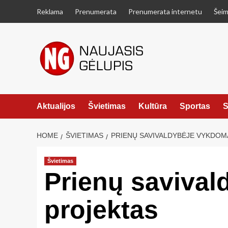
Skip
Reklama
Prenumerata
Prenumerata internetu
Šeim
to
content
Aktualijos
Švietimas
Kultūra
Sportas
S
HOME
ŠVIETIMAS
PRIENŲ SAVIVALDYBĖJE VYKDO
Švietimas
Prienų saviva
projektas