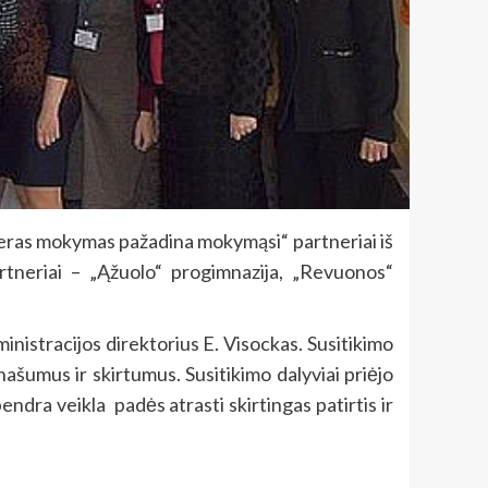
s mokymas pažadina mokymąsi“ partneriai iš
partneriai – „Ąžuolo“ progimnazija, „Revuonos“
tracijos direktorius E. Visockas. Susitikimo
ašumus ir skirtumus. Susitikimo dalyviai priėjo
dra veikla padės atrasti skirtingas patirtis ir