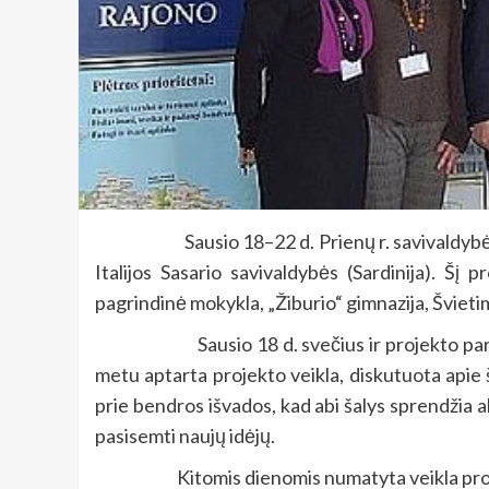
Sausio 18–22 d. Prienų r. savivaldybėje l
Italijos Sasario savivaldybės (Sardinija). Šį
pagrindinė mokykla, „Žiburio“ gimnazija, Šviet
Sausio 18 d. svečius ir projekto partnerius
metu aptarta projekto veikla, diskutuota apie 
prie bendros išvados, kad abi šalys sprendžia 
pasisemti naujų idėjų.
Kitomis dienomis numatyta veikla projekte 