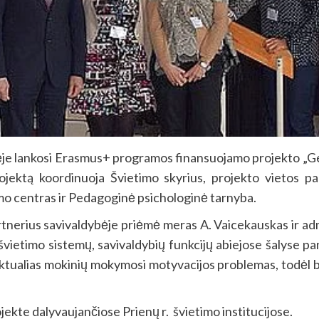
ankosi Erasmus+ programos finansuojamo projekto „Gera
 projektą koordinuoja Švietimo skyrius, projekto vietos 
imo centras ir Pedagoginė psichologinė tarnyba.
 savivaldybėje priėmė meras A. Vaicekauskas ir adminis
švietimo sistemų, savivaldybių funkcijų abiejose šalyse pan
aktualias mokinių mokymosi motyvacijos problemas, todėl ben
dalyvaujančiose Prienų r. švietimo institucijose.