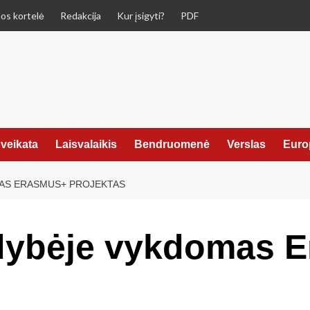
os kortelė
Redakcija
Kur įsigyti?
PDF
veikata
Laisvalaikis
Bendruomenė
Verslas
Euro
MAS ERASMUS+ PROJEKTAS
ldybėje vykdomas 