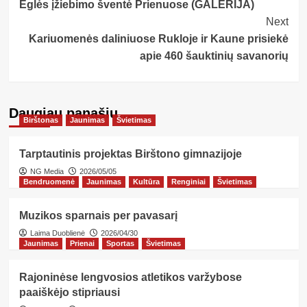
Eglės įžiebimo šventė Prienuose (GALERIJA)
Navigation
Next
Kariuomenės daliniuose Rukloje ir Kaune prisiekė
apie 460 šauktinių savanorių
Daugiau panašių…
Birštonas
Jaunimas
Švietimas
Tarptautinis projektas Birštono gimnazijoje
NG Media
2026/05/05
Bendruomenė
Jaunimas
Kultūra
Renginiai
Švietimas
Muzikos sparnais per pavasarį
Laima Duoblienė
2026/04/30
Jaunimas
Prienai
Sportas
Švietimas
Rajoninėse lengvosios atletikos varžybose
paaiškėjo stipriausi