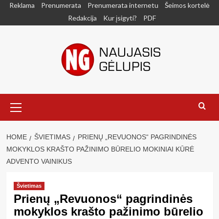
Skip
Reklama
Prenumerata
Prenumerata internetu
Šeimos kortelė
to
Redakcija
Kur įsigyti?
PDF
content
Primary
Menu
HOME
ŠVIETIMAS
PRIENŲ „REVUONOS“ PAGRINDINĖS
MOKYKLOS KRAŠTO PAŽINIMO BŪRELIO MOKINIAI KŪRĖ
ADVENTO VAINIKUS
Švietimas
Prienų „Revuonos“ pagrindinės
mokyklos krašto pažinimo būrelio