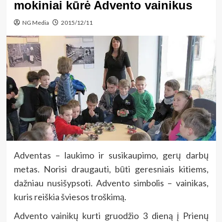
mokiniai kūrė Advento vainikus
NG Media
2015/12/11
Adventas – laukimo ir susikaupimo, gerų darbų
metas. Norisi draugauti, būti geresniais kitiems,
dažniau nusišypsoti. Advento simbolis – vainikas,
kuris reiškia šviesos troškimą.
Advento vainikų kurti gruodžio 3 dieną į Prienų