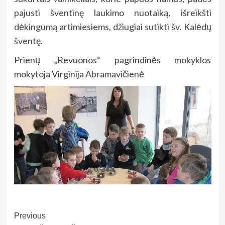
pajusti šventinę laukimo nuotaiką, išreikšti
dėkingumą artimiesiems, džiugiai sutikti šv. Kalėdų
šventę.
Prienų „Revuonos“ pagrindinės mokyklos
mokytoja Virginija Abramavičienė
Post
Previous