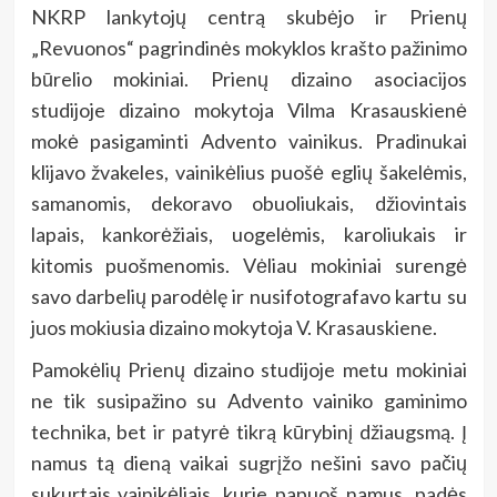
NKRP lankytojų centrą skubėjo ir Prienų
„Revuonos“ pagrindinės mokyklos krašto pažinimo
būrelio mokiniai. Prienų dizaino asociacijos
studijoje dizaino mokytoja Vilma Krasauskienė
mokė pasigaminti Advento vainikus. Pradinukai
klijavo žvakeles, vainikėlius puošė eglių šakelėmis,
samanomis, dekoravo obuoliukais, džiovintais
lapais, kankorėžiais, uogelėmis, karoliukais ir
kitomis puošmenomis. Vėliau mokiniai surengė
savo darbelių parodėlę ir nusifotografavo kartu su
juos mokiusia dizaino mokytoja V. Krasauskiene.
Pamokėlių Prienų dizaino studijoje metu mokiniai
ne tik susipažino su Advento vainiko gaminimo
technika, bet ir patyrė tikrą kūrybinį džiaugsmą. Į
namus tą dieną vaikai sugrįžo nešini savo pačių
sukurtais vainikėliais, kurie papuoš namus, padės