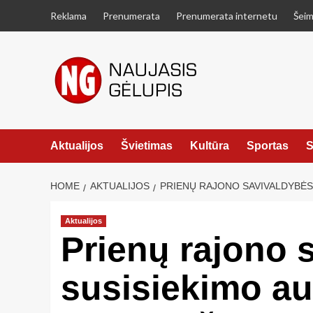
Skip
Reklama
Prenumerata
Prenumerata internetu
Šeim
to
content
Aktualijos
Švietimas
Kultūra
Sportas
S
HOME
AKTUALIJOS
PRIENŲ RAJONO SAVIVALDYBĖS 
Aktualijos
Prienų rajono s
susisiekimo au