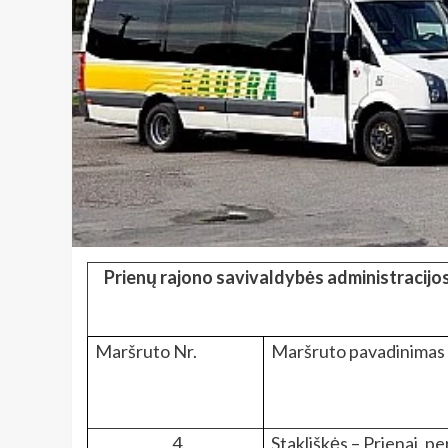
Prienų rajono savivaldybės administracijos
Maršruto Nr.
Maršruto pavadinimas
4.
Stakliškės – Prienai, pe