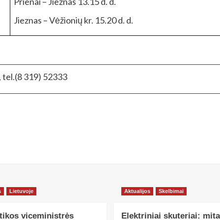
Prienai – Jieznas 13.15 d. d.
Jieznas – Vėžionių kr. 15.20 d. d.
 tel.(8 319) 52333
s
Lietuvoje
Aktualijos
Skelbimai
tikos viceministrės
Elektriniai skuteriai: mita