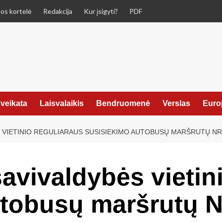
os kortelė
Redakcija
Kur įsigyti?
PDF
veikata
Laisvalaikis
Bendruomenė
Verslas
Euro
VIETINIO REGULIARAUS SUSISIEKIMO AUTOBUSŲ MARŠRUTŲ NR. 
avivaldybės vietin
tobusų maršrutų Nr.