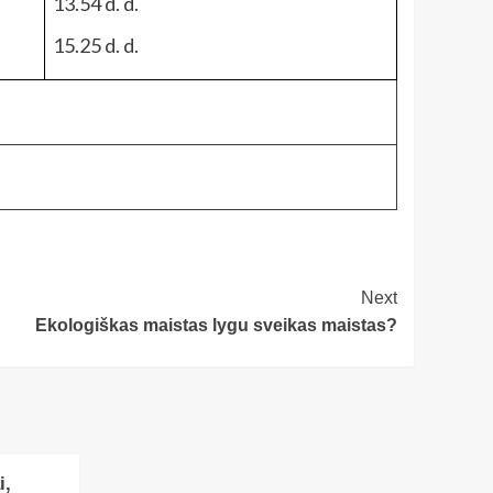
13.54 d. d.
15.25 d. d.
Next
Ekologiškas maistas lygu sveikas maistas?
i,