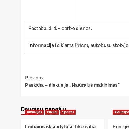
Pastaba. d. d. – darbo dienos.
Informacija teikiama Prienų autobusų stotyje,
Post
Previous
Paskaita – diskusija „Natūralus maitinimas“
Navigation
Daugiau panašių…
Aktualijos
Prienai
Sportas
Aktualijo
Lietuvos sklandytojai liko šalia
Energe