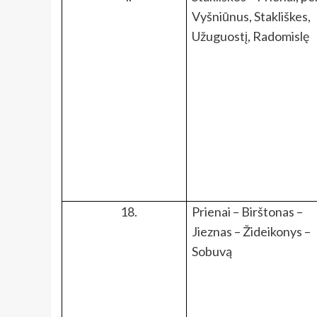
Vyšniūnus, Stakliškes,
Užuguostį, Radomislę
18.
Prienai – Birštonas –
Jieznas – Žideikonys –
Sobuvą