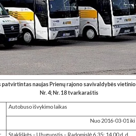
 patvirtintas naujas Prienų rajono savivaldybės vietin
Nr. 4; Nr. 18 tvarkaraštis
Autobuso išvykimo laikas
Nuo 2016-03-01 iki
r
Stakliškės – Užuguostis – Radomislė 6.35; 14.00 d. d.