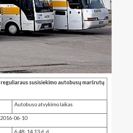
io reguliaraus susisiekimo autobusų maršrutų
Autobuso atvykimo laikas
 2016-06-10
6.48; 14.13 d. d.