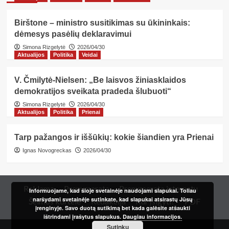
Birštone – ministro susitikimas su ūkininkais:
dėmesys pasėlių deklaravimui
Simona Rizgelytė
2026/04/30
Aktualijos
Politika
Veidai
V. Čmilytė-Nielsen: „Be laisvos žiniasklaidos
demokratijos sveikata pradeda šlubuoti“
Simona Rizgelytė
2026/04/30
Aktualijos
Politika
Prienai
Tarp pažangos ir iššūkių: kokie šiandien yra Prienai
Ignas Novogreckas
2026/04/30
Reklama
Prenumerata
Prenumerata internetu
Informuojame, kad šioje svetainėje naudojami slapukai. Toliau
naršydami svetainėje sutinkate, kad slapukai atsirastų Jūsų
Šeimos kortelė
Redakcija
Kur įsigyti?
PDF
įrenginyje. Savo duotą sutikimą bet kada galėsite atšaukti
ištrindami įrašytus slapukus.
Daugiau informacijos.
Sutinku