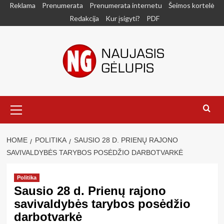
Skip
Reklama
Prenumerata
Prenumerata internetu
Šeimos kortelė
to
Redakcija
Kur įsigyti?
PDF
content
Primary
Menu
HOME
POLITIKA
SAUSIO 28 D. PRIENŲ RAJONO
SAVIVALDYBĖS TARYBOS POSĖDŽIO DARBOTVARKĖ
Politika
Sausio 28 d. Prienų rajono
savivaldybės tarybos posėdžio
darbotvarkė