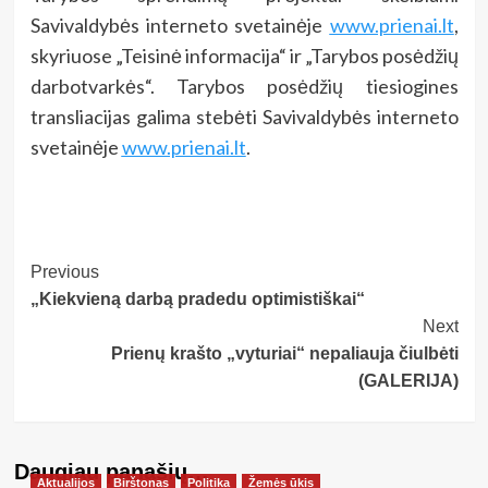
Savivaldybės interneto svetainėje
www.prienai.lt
,
skyriuose „Teisinė informacija“ ir „Tarybos posėdžių
darbotvarkės“. Tarybos posėdžių tiesiogines
transliacijas galima stebėti Savivaldybės interneto
svetainėje
www.prienai.lt
.
Post
Previous
„Kiekvieną darbą pradedu optimistiškai“
Navigation
Next
Prienų krašto „vyturiai“ nepaliauja čiulbėti
(GALERIJA)
Daugiau panašių…
Aktualijos
Birštonas
Politika
Žemės ūkis