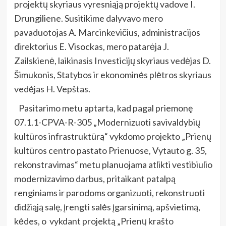
projektų skyriaus vyresniąją projektų vadove I.
Drungiliene. Susitikime dalyvavo mero
pavaduotojas A. Marcinkevičius, administracijos
direktorius E. Visockas, mero patarėja J.
Zailskienė, laikinasis Investicijų skyriaus vedėjas D.
Šimukonis, Statybos ir ekonominės plėtros skyriaus
vedėjas H. Vepštas.
Pasitarimo metu aptarta, kad pagal priemonę
07.1.1-CPVA-R-305 „Modernizuoti savivaldybių
kultūros infrastruktūrą“ vykdomo projekto „Prienų
kultūros centro pastato Prienuose, Vytauto g. 35,
rekonstravimas“ metu planuojama atlikti vestibiulio
modernizavimo darbus, pritaikant patalpą
renginiams ir parodoms organizuoti, rekonstruoti
didžiąją salę, įrengti salės įgarsinimą, apšvietimą,
kėdes, o vykdant projektą „Prienų krašto