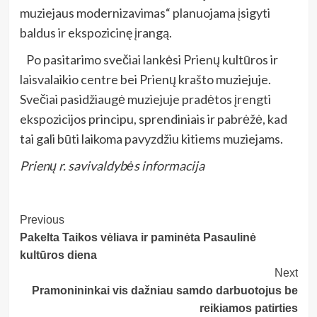
muziejaus modernizavimas“ planuojama įsigyti
baldus ir ekspozicinę įrangą.
Po pasitarimo svečiai lankėsi Prienų kultūros ir
laisvalaikio centre bei Prienų krašto muziejuje.
Svečiai pasidžiaugė muziejuje pradėtos įrengti
ekspozicijos principu, sprendiniais ir pabrėžė, kad
tai gali būti laikoma pavyzdžiu kitiems muziejams.
Prienų r. savivaldybės informacija
Post
Previous
Pakelta Taikos vėliava ir paminėta Pasaulinė
Navigation
kultūros diena
Next
Pramonininkai vis dažniau samdo darbuotojus be
reikiamos patirties