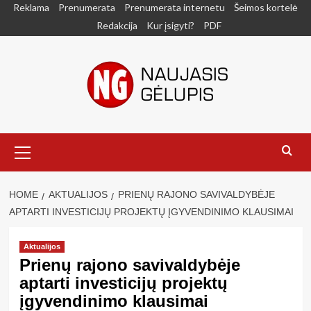
Skip
Reklama
Prenumerata
Prenumerata internetu
Šeimos kortelė
to
Redakcija
Kur įsigyti?
PDF
content
Primary
Menu
HOME
AKTUALIJOS
PRIENŲ RAJONO SAVIVALDYBĖJE
APTARTI INVESTICIJŲ PROJEKTŲ ĮGYVENDINIMO KLAUSIMAI
Aktualijos
Prienų rajono savivaldybėje
aptarti investicijų projektų
įgyvendinimo klausimai