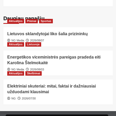
Daugiau panašių…
Aktualijos
Prienai
Sportas
Lietuvos sklandytojai liko šalia prizininkų
NG Media
2026/08/07
Aktualijos
Lietuvoje
Energetikos viceministrės pareigas pradeda eiti
Karolina Štelmokaitė
NG Media
2026/08/03
Aktualijos
Skelbimai
Elektriniai skuteriai: mitai, faktai ir dažniausiai
užduodami klausimai
NG
2026/07/30